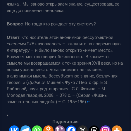
языка… Мы заново открываем знание, существовавшее
ещё до появления человека…
Вопрос
: Но тогда кто рождает эту систему?
Ответ
: Кто носитель этой анонимной бессубъектной
системы?
«Я» взорвалось – взгляните на современную
литературу – и было заново открыто «имеет место».
В «имеет место» говорит безличность. В каком–то
смысле мы возвращаемся к точке зрения XVII века, но на
новом уровне: место Бога занимает не человек,
а анонимная мысль, бессубъектное знание, безличная
теория…» (
Дидье Э.
Мишель Фуко / Пер. с фр. Е.Э.
Бабаевой; науч. ред. и предисл. С.Л. Фокина. – М.:
Молодая гвардия, 2008. – 378 с. – (Серия «Жизнь
замечательных людей».) – С. 195–196).
↩︎
Поделиться