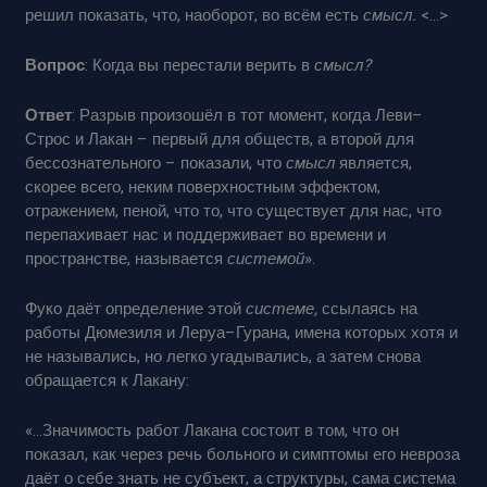
решил показать, что, наоборот, во всём есть
смысл.
<…>
Вопрос
: Когда вы перестали верить в
смысл?
Ответ
: Разрыв произошёл в тот момент, когда Леви–
Строс и Лакан – первый для обществ, а второй для
бессознательного – показали, что
смысл
является,
скорее всего, неким поверхностным эффектом,
отражением, пеной, что то, что существует для нас, что
перепахивает нас и поддерживает во времени и
пространстве, называется
системой
».
Фуко даёт определение этой
системе,
ссылаясь на
работы Дюмезиля и Леруа–Гурана, имена которых хотя и
не назывались, но легко угадывались, а затем снова
обращается к Лакану:
«…Значимость работ Лакана состоит в том, что он
показал, как через речь больного и симптомы его невроза
даёт о себе знать не субъект, а структуры, сама система