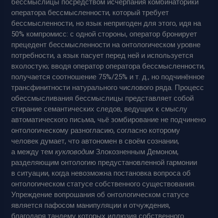
бессмыслицы посредством исчерпания комбинаторики
оператора бессмысленности, который требует
бессмысленности, но язык непригоден для этого, идя на
50% компромисс: с одной стороны, оператор бронирует
прецедент бессмысленности на онтологическом уровне
потребности, а язык пасует перед ней и используется
вхолостую; вводя оператор оператора бессмысленности,
получается соотношение 75%/25% и т. д., но подчинённое
трансфинитности натурального числового ряда. Процесс
обессмысливания бессмыслицы представляет собой
стирание семантических следов, ведущих к смыслу
автоматического письма, чьё зомбирование не подчинено
онтологическому разногласию, согласно которому
человек думает, что автономен в своём сознании,
а между тем
кукловодим
Злокозненным Демоном,
разделяющим онтологию предустановленной гармонии
в ситуации, когда невозможна постановка вопроса об
онтологическом статусе собственного существования.
Упреждение вопрошания об онтологическом статусе
является пафосом манипуляции и отчуждения,
благодаря тандему которых иллюзия собственного