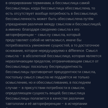
в оперировании терминами, а бессмыслица самой
бессмыслицы, когда бессмыслица обессмыслена, то
есть отсутствует вообще потребность в бессмыслице;
бессмысленность может быть обессмыслена путём
упразднения различия между смыслом и бессмыслицей,
а именно: благодаря сведению смысла к его
автореференции – смыслу смысла, который
представляет собой не метасмысл, иначе бы
потребовалось умножение сущностей, а то достаточное
основание, которое нередуцируемо к difference. Смысл
смысла – в абсолютной бессмыслице, которая является
неразличающим пределом, отграничивающим смысл от
бессмыслицы: поскольку беспрецедентность
бессмыслицы противоречит прецедентности смысла,
постольку смысл смысла не поддаётся не только
осмыслению, но и обессмысливанию, в последнем
случае – в присутствии потребности в смысле,
определяющем сущность вещей; бессмыслица
бессмыслицы полагается в качестве различия
тавтологии и её автореференции – в исчерпании