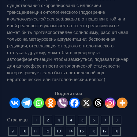
существования скоррелирована с иллюзией
трансценденции онтологического (подозрение
к
онтологической сатисфакции
в отношении к той или
иной реальности указывает на то, что релятивизм не
может быть противопоставлен солипсизму, рассчитывая
только на метауровень аргументации: бесконечная
редукция, отсылающая от одного онтологического
статуса к другому, может быть подвергнута
автореферентизации, чтобы замкнуться, подавая пример
для автореферентности онтологической статусности,
которая рискует сама быть поставленной под
нериторический, или тавтологический, вопрос).
Поделиться
Страницы:
1
2
3
4
5
6
7
8
9
10
11
12
13
14
15
16
17
18