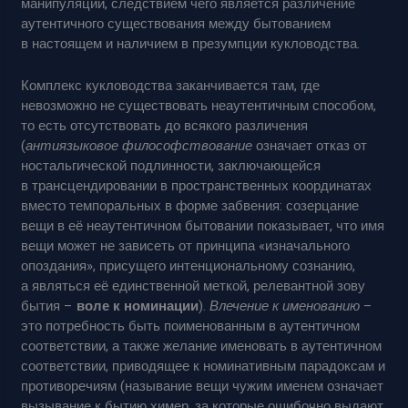
манипуляции, следствием чего является различение
аутентичного существования между бытованием
в настоящем и наличием в презумпции кукловодства.
Комплекс кукловодства заканчивается там, где
невозможно не существовать неаутентичным способом,
то есть отсутствовать до всякого различения
(
антиязыковое философствование
означает отказ от
ностальгической подлинности, заключающейся
в трансцендировании в пространственных координатах
вместо темпоральных в форме забвения: созерцание
вещи в её неаутентичном бытовании показывает, что имя
вещи может не зависеть от принципа «изначального
опоздания», присущего интенциональному сознанию,
а являться её единственной меткой, релевантной зову
бытия –
воле к номинации
).
Влечение к
именованию
–
это потребность быть поименованным в аутентичном
соответствии, а также желание именовать в аутентичном
соответствии, приводящее к номинативным парадоксам и
противоречиям (называние вещи чужим именем означает
вызывание к бытию химер, за которые ошибочно выдают