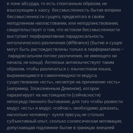
в лоне абсурда, то есть спонтанным образом, не
взыскующим к хаосу: бессмысленность бытия вопреки
бессмысленности сущего, предвзятого в своём
неподлинном напластовании, или неподлинствовании,
свидетельствует о том, что истоком бессмысленности
выступает перформативная парадоксальность
онтологического различения (différance) (бытие и сущее
могут быть растождествлены только в перформативно –
парадоксальном потоке различения, не имеющего ни
начала, ни конца). Антиязык антиязычествует таким
образом, чтобы различаться с
язычеством
языка,
выражающимся в самоочевидности модуса
существования «есть», несмотря на причинение «есть»
(например, Злокозненным Демоном), которое
паразитирует на настоящности (сейчасности)
непосредственного бытования; для того чтобы развести
модус «есть» и модус «сейчас», необходимо доказать,
насколько человеку– кукле присущ не столько
субъективный опыт, сколько солипсическая мотивация,
допускающая подлинное бытие в границах внешней