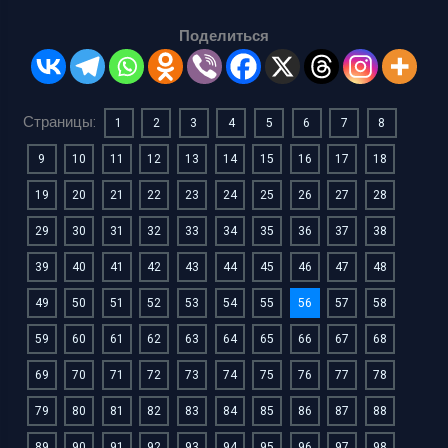
Поделиться
Страницы:
1
2
3
4
5
6
7
8
9
10
11
12
13
14
15
16
17
18
19
20
21
22
23
24
25
26
27
28
29
30
31
32
33
34
35
36
37
38
39
40
41
42
43
44
45
46
47
48
49
50
51
52
53
54
55
56
57
58
59
60
61
62
63
64
65
66
67
68
69
70
71
72
73
74
75
76
77
78
79
80
81
82
83
84
85
86
87
88
89
90
91
92
93
94
95
96
97
98