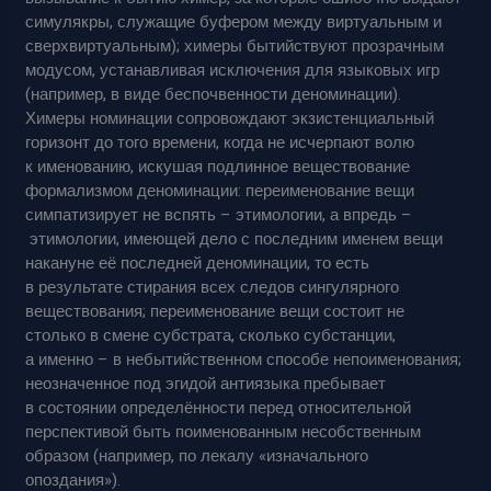
симулякры, служащие буфером между виртуальным и
сверхвиртуальным); химеры бытийствуют прозрачным
модусом, устанавливая исключения для языковых игр
(например, в виде беспочвенности деноминации).
Химеры номинации сопровождают экзистенциальный
горизонт до того времени, когда не исчерпают волю
к именованию, искушая подлинное веществование
формализмом деноминации: переименование вещи
симпатизирует не вспять – этимологии, а впредь –
этимологии, имеющей дело с последним именем вещи
накануне её последней деноминации, то есть
в результате стирания всех следов сингулярного
веществования; переименование вещи состоит не
столько в смене субстрата, сколько субстанции,
а именно – в небытийственном способе непоименования;
неозначенное под эгидой антиязыка пребывает
в состоянии определённости перед относительной
перспективой быть поименованным несобственным
образом (например, по лекалу «изначального
опоздания»).