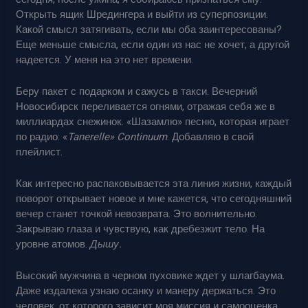
Открыть ящик Шредингера и выйти из суперпозиции.
Какой смысл затягивать, если мы оба заинтересованы?
Еще меньше смысла, если один из нас не хочет, а другой
надеется. У меня на это нет времени.
Беру пакет с подарком и сажусь в такси. Вечерний
Новосибирск переливается огнями, отражая себя же в
миллиардах снежинок. «Шазамлю» песню, которая играет
по радио: «
Tanerelle» Continuum
. Добавляю в свой
плейлист.
Как интересно распаковывается эта линия жизни, каждый
поворот открывает новое и мне кажется, что сегодняшний
вечер станет точкой невозврата. Это волнительно.
Закрываю глаза и чувствую, как дребезжит тело. На
уровне атомов.
Дышу.
Высокий мужчина в черном пуховике ждет у шлагбаума.
Даже издалека узнаю осанку и манеру держаться. Это
человек, от которого зависит моя миссия и самооценка.