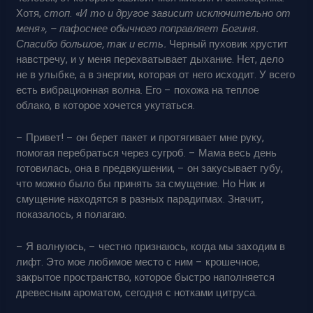
Хотя,
стоп
.
«И то и другое зависит исключительно от
меня», – пафоснее обычного поправляет Богиня.
Спасибо большое, так и есть.
Черный пуховик хрустит
навстречу, и у меня перехватывает дыхание. Нет, дело
не в улыбке, а в энергии, которая от него исходит. У всего
есть вибрационная волна. Его – похожа на теплое
облако, в которое хочется укутаться.
– Привет! – он берет пакет и протягивает мне руку,
помогая перебраться через сугроб. – Мама весь день
готовилась, она в предвкушении, – он закусывает губу,
что можно было бы принять за смущение. Но Ник и
смущение находятся в разных парадигмах. Значит,
показалось, я полагаю.
– Я волнуюсь, – честно признаюсь, когда мы заходим в
лифт. Это мое любимое место с ним – крошечное,
закрытое пространство, которое быстро наполняется
древесным ароматом, сегодня с нотками цитруса.