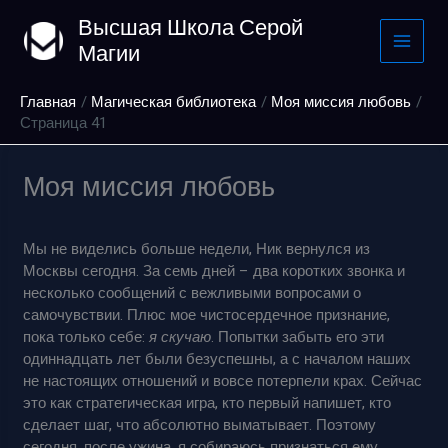
Перейти
Высшая Школа Серой
к
Магии
содержимому
Главная
Магическая библиотека
Моя миссия любовь
Страница 41
Моя миссия любовь
Мы не виделись больше недели, Ник вернулся из
Москвы сегодня. За семь дней – два коротких звонка и
несколько сообщений с вежливыми вопросами о
самочувствии. Плюс мое чистосердечное признание,
пока только себе:
я скучаю
. Попытки забыть его эти
одиннадцать лет были безуспешны, а с началом наших
не настоящих отношений и вовсе потерпели крах. Сейчас
это как стратегическая игра, кто первый напишет, кто
сделает шаг, что абсолютно выматывает. Поэтому
сегодня, после ужина, я собираюсь признаться ему.