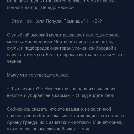
Большая ладонь становится ближе, отчего страшно
поднять взгляд. Передо мной
он
.
– Это я, Ник. Коля Попула. Помнишь? 11 «Б»?
С улыбкой высокий мулат разрывает последние жилы
моего самообладания. Черты его лица стали четче,
скулы и подбородок окантован ухоженной бородой в
пару сантиметров. Кепка, широкая куртка и штаны – все
черное.
Мычу что-то утвердительное.
– Ты психиатр? – Ник смотрит на одну из выпавших
визиток и убирает ее в карман. – Я рад видеть тебя.
Собираюсь сказать, что это взаимно, но за спиной
двухметрового Коли показывается женщина, похожая на
Ариану Грандэ, но с азиатскими нотками. Миниатюрная,
утонченная, на высоких каблуках – моя