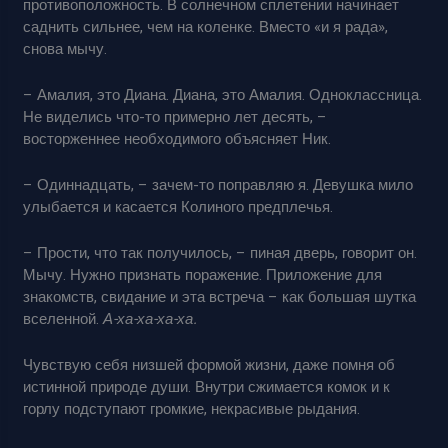
противоположность. В солнечном сплетении начинает
саднить сильнее, чем на коленке. Вместо «и я рада»,
снова мычу.
– Амалия, это Диана. Диана, это Амалия. Одноклассница.
Не виделись что-то примерно лет десять, –
восторженнее необходимого объясняет Ник.
– Одиннадцать, – зачем-то поправляю я. Девушка мило
улыбается и касается Колиного предплечья.
– Прости, что так получилось, – пиная дверь, говорит он.
Мычу. Нужно признать поражение. Приложение для
знакомств, свидание и эта встреча – как большая шутка
вселенной.
А-ха-ха-ха-ха.
Чувствую себя низшей формой жизни, даже помня об
истинной природе души. Внутри сжимается комок и к
горлу подступают громкие, некрасивые рыдания.