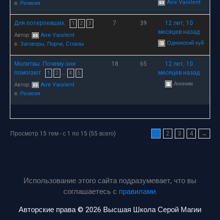
Aire Vaiolent
в:
Религия
Для потерпевших.
7
39
12 лет, 10
1
2
3
месяцев назад
Автор:
Aire Vaiolent
Одноногий куй
в:
Заговоры, Порчи, Сглазы
Молитвы. Почему они
18
65
12 лет, 10
помогают
…
месяцев назад
1
2
4
5
Аноним
Автор:
Aire Vaiolent
в:
Религия
Просмотр 15 тем - с 1 по 15 (55 всего)
1
2
3
4
→
Использование этого сайта подразумевает, что вы
соглашаетесь с
правилами
.
Авторские права © 2026 Высшая Школа Серой Магии