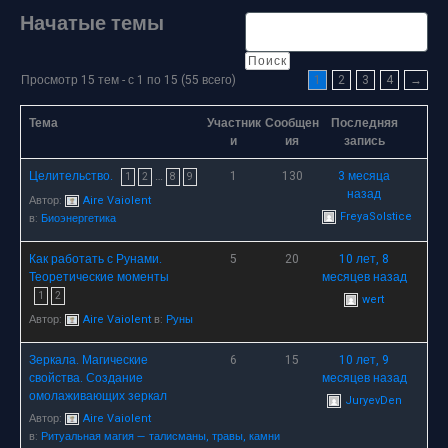
Начатые темы
Просмотр 15 тем - с 1 по 15 (55 всего)
1
2
3
4
→
Тема
Участник
Сообщен
Последняя
и
ия
запись
Целительство.
…
1
130
3 месяца
1
2
8
9
назад
Автор:
Aire Vaiolent
FreyaSolstice
в:
Биоэнергетика
Как работать с Рунами.
5
20
10 лет, 8
Теоретические моменты
месяцев назад
1
2
wert
Автор:
Aire Vaiolent
в:
Руны
Зеркала. Магические
6
15
10 лет, 9
свойства. Создание
месяцев назад
омолаживающих зеркал
JuryevDen
Автор:
Aire Vaiolent
в:
Ритуальная магия — талисманы, травы, камни