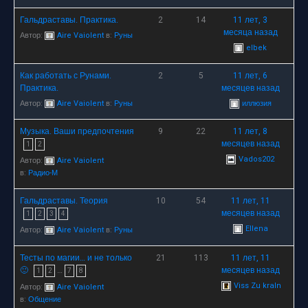
Гальдраставы. Практика.
2
14
11 лет, 3
месяца назад
Автор:
Aire Vaiolent
в:
Руны
elbek
Как работать с Рунами.
2
5
11 лет, 6
Практика.
месяцев назад
Автор:
Aire Vaiolent
в:
Руны
иллюзия
Музыка. Ваши предпочтения
9
22
11 лет, 8
месяцев назад
1
2
Vados202
Автор:
Aire Vaiolent
в:
Радио-М
Гальдраставы. Теория
10
54
11 лет, 11
месяцев назад
1
2
3
4
Ellena
Автор:
Aire Vaiolent
в:
Руны
Тесты по магии… и не только
21
113
11 лет, 11
🙂
…
месяцев назад
1
2
7
8
Viss Zu kraIn
Автор:
Aire Vaiolent
в:
Общение