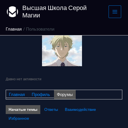
Перейти
Высшая Школа Серой
к
Магии
содержимому
Главная
Пользователи
Давно нет активности
Главная
Профиль
Форумы
Начатые темы
Ответы
Взаимодействие
Избранное