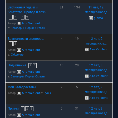
Заклинания удачи и
21
134
11 лет, 12
богатства. Правда и ложь
месяцев назад
…
1
2
8
9
glama
Автор:
Aire Vaiolent
в:
Заговоры, Порчи, Сглазы
Возможности эгрегоров.
4
19
12 лет, 2
месяца назад
1
2
Aire Vaiolent
Автор:
Aire Vaiolent
в:
Общение
Подчинение
10
20
12 лет, 8
1
2
месяцев назад
Автор:
Aire Vaiolent
Aire Vaiolent
в:
Заговоры, Порчи, Сглазы
Мои Гальдраставы
2
5
12 лет, 9
месяцев назад
Автор:
Aire Vaiolent
в:
Руны
Aire Vaiolent
Притчи
5
31
12 лет, 9
1
2
3
месяцев назад
Автор:
Aire Vaiolent