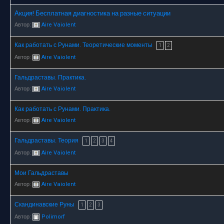
Акция! Бесплатная диагностика на разные ситуации
Автор:
Aire Vaiolent
Как работать с Рунами. Теоретические моменты
1
2
Автор:
Aire Vaiolent
Гальдраставы. Практика.
Автор:
Aire Vaiolent
Как работать с Рунами. Практика.
Автор:
Aire Vaiolent
Гальдраставы. Теория
1
2
3
4
Автор:
Aire Vaiolent
Мои Гальдраставы
Автор:
Aire Vaiolent
Скандинавские Руны
1
2
3
Автор:
Polimorf