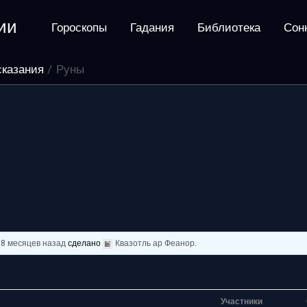
ии
Гороскопы
Гадания
Библиотека
Сон
сказания
Руны
, 8 месяцев назад
сделано
Квазотль ар Феанор
.
Участники