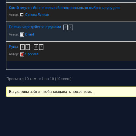
Какой амулет более сильный и как правильно выбрать руну для
Автор:
Селена Лунная
Посохи чародейства с рунами
1
2
Автор:
Druid
Руны
…
1
2
6
7
Автор:
Ярослав
Просмотр 10 тем - с 1 по 10 (10 всего)
Вы должны войти, чтобы создавать новые темы.