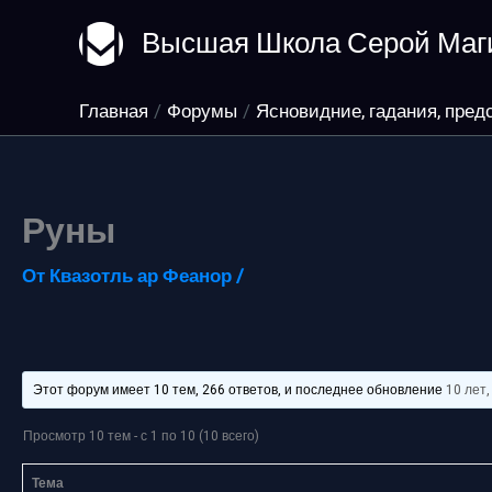
Перейти
Высшая Школа Серой Маг
к
содержимому
Главная
Форумы
Ясновидние, гадания, пред
Руны
От
Квазотль ар Феанор
/
Этот форум имеет 10 тем, 266 ответов, и последнее обновление
10 лет
Просмотр 10 тем - с 1 по 10 (10 всего)
Тема