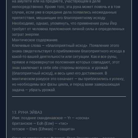
на амулете или на предмете, участвующем в деле
непосредственно. Кроме того, эта руна может помочь и в том
случае, если уже в середине дела появились неожиданные
препятствия, мешающие его благоприятному исходу.
Необходимо, однако, упомянуть, что применение руны Йер
требует от человека приложения личной силы и определенных
затрат энергии.
Мантическое содержание.
Ключевые слова — «благоприятный исход». Появление этого
знака свидетельствует о приближении благоприятного исхода в
какой-то вашей деятельности или ситуации. Как и все руны,
прямое и перевернутое положения которых совпадают, этот
знак заключает в себе обе стороны вопроса: и урожай
(благоприятный исход), и весь цикл его достижения. В
мантическом ракурсе это означает — вы приблизились к успеху,
но необходимы все фазы цикла, и перед вами завершающая
задача — убрать урожай.
13. РУНА ЭЙВАЗ
Имя: позднее скандинавское — Yr — «сосна»
британское — Eoh (Eow) — «тис»
готское — Eiws (Eihwas) — «защита»