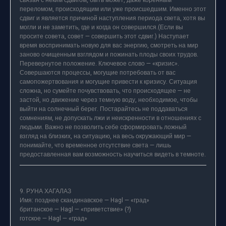
связан с неким сдвигом, быть может, даже коренным
переломом, происходящим или уже происшедшим. Именно этот
сдвиг и является причиной наступления периода света, хотя вы
могли и не заметить, где и когда он совершился.(Если вы
просите совета, совет — совершить этот сдвиг.) Наступает
время воспринимать новую для вас энергию, смотреть на мир
заново очищенным взглядом и пожинать плоды своих трудов.
Перевернутое положение. Ключевое слово — «кризис».
Совершаются процессы, могущие потребовать от вас
самопожертвования и могущие привести к кризису. Ситуация
сложна, но сумейте почувствовать, что происходящее — не
застой, но движение через темную воду, необходимое, чтобы
выйти на солнечный берег. Постарайтесь не поддаваться
сомнениям, не допускать лжи и неискренности в отношениях с
людьми. Важно не позволить себе сформировать ложный
взгляд на близких, на ситуацию, на весь окружающий мир —
понимайте, что временное отсутствие света — лишь
предоставленная вам возможность научиться видеть в темноте.
9. РУНА ХАГАЛАЗ
Имя: позднее скандинавское — Hagl — «град»
британское — Hagl — «приветствие» (?)
готское — Hagl — «град»