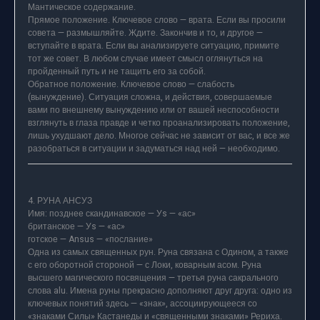
Мантическое содержание.
Прямое положение. Ключевое слово — врата. Если вы просили
совета — размышляйте. Ждите. Закончив и то, и другое —
вступайте в врата. Если вы анализируете ситуацию, примите
тот же совет. В любом случае имеет смысл оглянуться на
пройденный путь и не тащить его за собой.
Обратное положение. Ключевое слово — слабость
(вынуждение). Ситуация сложна, и действия, совершаемые
вами по внешнему вынуждению или от вашей неспособности
взглянуть в глаза правде и четко проанализировать положение,
лишь ухудшают дело. Многое сейчас не зависит от вас, и все же
разобраться в ситуации и задуматься над ней — необходимо.
4. РУНА АНСУЗ
Имя: позднее скандинавское — Уs — «ас»
британское — Уs — «ас»
готское — Ansus — «послание»
Одна из самых священных рун. Руна связана с Одином, а также
с его оборотной стороной — с Локи, коварным асом. Руна
высшего магического посвящения — третья руна сакрального
слова alu. Имена руны прекрасно дополняют друг друга: одно из
ключевых понятий здесь — «знак», ассоциирующееся со
«знаками Силы» Кастанеды и «священными знаками» Рериха.