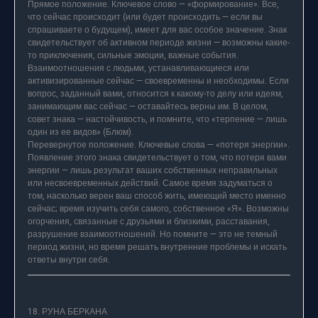
Прямое положение. Ключевое слово — «формирование». Все,
что сейчас происходит (или будет происходить — если вы
спрашиваете о будущем), имеет для вас особое значение. Знак
свидетельствует об активном периоде жизни — возможны какие-
то приключения, сильные эмоции, важные события.
Взаимоотношения с людьми, устанавливающиеся или
активизированные сейчас — своевременны и необходимы. Если
вопрос, заданный вами, относится к какому-то делу или идеям,
занимающим вас сейчас — оставайтесь верны им. В целом,
совет знака — настойчивость, и помните, что «терпение — лишь
один из ее видов» (Блюм).
Перевернутое положение. Ключевые слова — «потеря энергии».
Появление этого знака свидетельствует о том, что потеря вами
энергии — лишь результат ваших собственных неправильных
или несвоевременных действий. Самое время задуматься о
том, насколько верен ваш способ жить, имеющий место именно
сейчас; время изучить себя самого, собственное «Я». Возможны
огорчения, связанные с друзьями и близкими, расставания,
разрушение взаимоотношений. Но помните — это не темный
период жизни, но время решать внутренние проблемы и искать
ответы внутри себя.
18. РУНА БЕРКАНА