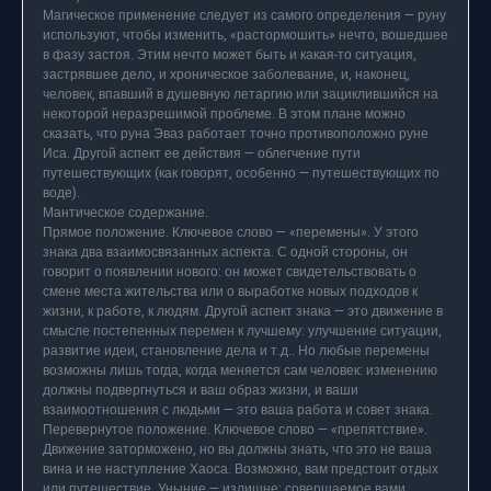
Магическое применение следует из самого определения — руну
используют, чтобы изменить, «растормошить» нечто, вошедшее
в фазу застоя. Этим нечто может быть и какая-то ситуация,
застрявшее дело, и хроническое заболевание, и, наконец,
человек, впавший в душевную летаргию или зациклившийся на
некоторой неразрешимой проблеме. В этом плане можно
сказать, что руна Эваз работает точно противоположно руне
Иса. Другой аспект ее действия — облегчение пути
путешествующих (как говорят, особенно — путешествующих по
воде).
Мантическое содержание.
Прямое положение. Ключевое слово — «перемены». У этого
знака два взаимосвязанных аспекта. С одной стороны, он
говорит о появлении нового: он может свидетельствовать о
смене места жительства или о выработке новых подходов к
жизни, к работе, к людям. Другой аспект знака — это движение в
смысле постепенных перемен к лучшему: улучшение ситуации,
развитие идеи, становление дела и т.д.. Но любые перемены
возможны лишь тогда, когда меняется сам человек: изменению
должны подвергнуться и ваш образ жизни, и ваши
взаимоотношения с людьми — это ваша работа и совет знака.
Перевернутое положение. Ключевое слово — «препятствие».
Движение заторможено, но вы должны знать, что это не ваша
вина и не наступление Хаоса. Возможно, вам предстоит отдых
или путешествие. Уныние — излишне; совершаемое вами