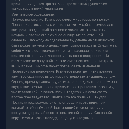
применения дается при разборе трехчастных рунических
заклинаний в пятой главе книги.
Мантическое содержание.
Прямое положение. Ключевое слово — «заторможенность».
Появление этого знака свидетельствует — сейчас темное для
вас время, когда явный рост невозможен. Зато возможны
неудачи и вполне объективное ощущение собственной
слабости. Необходима сдержанность, умение не отчаиваться;
быть может, во многих делах имеет смысл выждать. Следите за
собой — у вас есть возможность стать распространителем
негативной энергии, в частности — плохого настроения. Ни в
коем случае не допускайте этого! Имеет смысл пересмотреть
выши планы — многое может потребовать изменения.
Перевернутое положение. Ключевое понятие — «внутреннее
зло». Все сказанное выше имеет отношение и к данному знаку.
Однако, причину ваших неудач можно определить точнее — она
внутри вас. Вероятно, она приведет вас к решению проблемы,
уже встававшей на вашем пути. Оглядитесь, и если что-то
плохое преследует вас, знайте, что его причина — внутри.
Постарайтесь возможно четче определить эту причину и
вступайте в борьбу с ней. Контролируйте свои эмоции и
поступки, сдерживайте поток негативной энергии. Сохраняйте
веру в себя и в свою победу, не допускайте уныния.