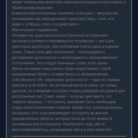
может помочь вам прояснить неясную ситуацию и подтолкнуть к
правильному решению.
В магическом отношении значение этой руны — могущество,
понимаемое как неразделимое единство Силы, «того, что
ведет», и Мощи, «того, что действует».
Мантическое содержание.
Разумеется, руна целостности (синтеза) не позволяет
различить прямое и перевернутое положения — как и для
некоторых других рун, оба положения слиты здесь в едином
знаке. Смысл этих двух положений — необходимость
достижения целостности и необходимость своевременного
отступления. Это и будут ключевые слова этого знака.
Жизнь человека осмысленна, когда представляет собой
непрерывную битву с силами Хаоса за формирование
собственного «Я»; обретение целостности — один из главных
призов в этой войне. Но истинный воитель умеет не только
драться, но и вовремя отступить перед давящей ситуацией для
восполнения сил. Совет знака — если вы чувствуете, что
теряете энергию, — отступите, вам может быть необходим
отдых и восстановление энергии. Кроме того, в определенных
ситуациях этот знак рекомендует отступить во вполне
определенные области, которые были до этого момента
затемнены или отгорожены. Пропустите туда свет и
восстанавливайтесь, раскрываясь свету в этих областях.