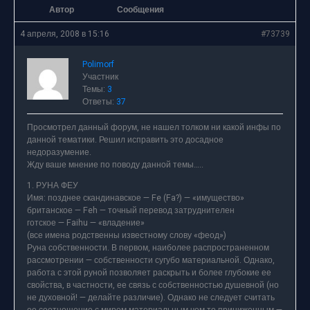
Автор
Сообщения
4 апреля, 2008 в 15:16
#73739
Polimorf
Участник
Темы:
3
Ответы:
37
Просмотрел данный форум, не нашел толком ни какой инфы по
данной тематики. Решил исправить это досадное
недоразумение.
Жду ваше мнение по поводу данной темы…..
1. РУНА ФЕУ
Имя: позднее скандинавское — Fe (Fa?) — «имущество»
британское — Feh — точный перевод затруднителен
готское — Faihu — «владение»
(все имена родственны известному слову «феод»)
Руна собственности. В первом, наиболее распространенном
рассмотрении — собственности сугубо материальной. Однако,
работа с этой руной позволяет раскрыть и более глубокие ее
свойства, в частности, ее связь с собственностью душевной (но
не духовной! — делайте различие). Однако не следует считать