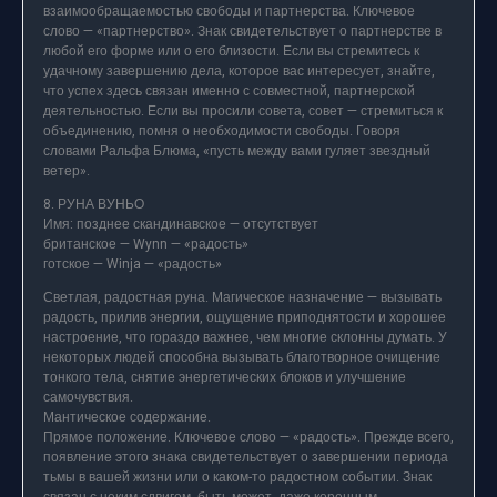
взаимообращаемостью свободы и партнерства. Ключевое
слово — «партнерство». Знак свидетельствует о партнерстве в
любой его форме или о его близости. Если вы стремитесь к
удачному завершению дела, которое вас интересует, знайте,
что успех здесь связан именно с совместной, партнерской
деятельностью. Если вы просили совета, совет — стремиться к
объединению, помня о необходимости свободы. Говоря
словами Ральфа Блюма, «пусть между вами гуляет звездный
ветер».
8. РУНА ВУНЬО
Имя: позднее скандинавское — отсутствует
британское — Wynn — «радость»
готское — Winja — «радость»
Светлая, радостная руна. Магическое назначение — вызывать
радость, прилив энергии, ощущение приподнятости и хорошее
настроение, что гораздо важнее, чем многие склонны думать. У
некоторых людей способна вызывать благотворное очищение
тонкого тела, снятие энергетических блоков и улучшение
самочувствия.
Мантическое содержание.
Прямое положение. Ключевое слово — «радость». Прежде всего,
появление этого знака свидетельствует о завершении периода
тьмы в вашей жизни или о каком-то радостном событии. Знак