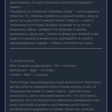
единственное, что дает истинную и абсолютно надежную
защиту.
Перевернутое положение. Ключевые слова — «необходимость
гибкости». То, к чему вы стремитесь в данный момент, вряд ли
может быть достигнуто именно сейчас. Гибкость — совет и
требование этого знака. Оставьте на время то, во что вы
упираетесь сейчас, обойдите эту проблему стороной,
просочитесь сквозь нее — сейчас не время для лобовой атаки.
Будьте осторожны и внимательно наблюдайте за собой и
окружающими вас людьми — гибкость потребуется и здесь.
16. РУНА СОУЛУ
Имя: позднее скандинавское — Sol — «Солнце»
британское — Sygil — «Солнце»
готское — Sauil — «Солнце»
Руна победы, руна могущества и руна целостности. Некоторые
авторы склонны определять руну Солнца как руну итога, и в
определенном плане это имеет смысл — действительно,
целостность, синтез противоположностей — это итог любого
движения. На этом базируется и магическое применение этой
руны, способной устремить к достижению целостности
человека или создавшуюся ситуацию. Кроме того, руна Зиг