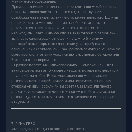
Мантическое содержание.
Прямое положение. Ключевое словосочетание — «обновленная
ясность». Появление этого знака свидетельствует об
освобождении в вашей жизни чего-то ранее запертого. Если вы
просили совета — рекомендация освободить это что-то,
разобраться в себе и пропустить в свою жизнь столь
необходимый свет. В любом случае знак говорит о раскрытии.
Если затруднены ваши отношения с кем-то близким —
постарайтесь раскрыться здесь; если у вас проблемы в
отношениях с самим собой — раскройтесь самому себе. Помимо
всего прочего, этот знак может свидетельствовать об удаче или
благоприятных переменах.
Обратное положение. Ключевое слово — «омрачение». Этот
знак свидетельствует о какой-то неудаче, потере партнера или
друга, гибели любви. Возможное значение — разрушение
некоего аспекта вашей личности или омрачение какой-либо
стороны жизни. Просили ли вы совета Светлых или просто
анализируете сложившуюся ситуацию — в любом случае знак
рекомендует отказаться от чего-то отжившего и ставшего уже
ненужным.
7. РУНА ГЕБО
Имя: позднее скандинавское — отсутствует