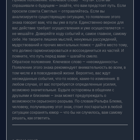
Прямое положение. Ключевое слово — «путь». Если вы
спрашивали о будущем — знайте, что вам предстоит путь. Если
просили совета Светлых — отправляйтесь. Если вы
анализируете существующую ситуацию, то появление этого
знака говорит вам, что вы уже в пути. Единственно верное для
вас действие требует осуществления и уже осуществляется —
не мешайте. Доверяйте ходу событий и, самое главное, самому
себе. Не творите лишних мыслей, ненужных рассуждений,
мудрствований и прочих ментальных помех — дайте место тому,
что должно гармонизироваться и воссоединиться из частей. И
помните, что путь перед вами — шагайте смело.
Обратное положение. Ключевое слово — «неожиданность».
Появление этого знака рекомендует внимательность во всем, в
том числе и в повседневной жизни. Вероятно, вас ждут
неожиданные события, что-то новое, какие-то изменения. В
любом случае, от вас потребуются определенные усилия,
возможно значительные. Будьте осторожны в общении с
друзьями и близкими — знак может предупреждать о
возможности серьезного разрыва. По словам Ральфа Блюма,
человеку, получившему этот знак, стоит постараться в любой
ситуации сохранять юмор — что бы ни случилось, вам самому
решать, как ответить.