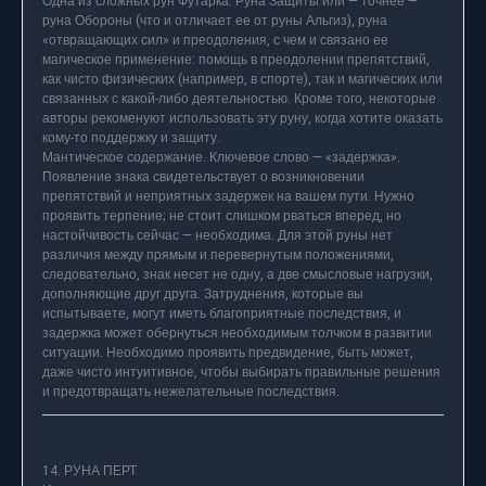
Одна из сложных рун Футарка. Руна Защиты или — точнее —
руна Обороны (что и отличает ее от руны Альгиз), руна
«отвращающих сил» и преодоления, с чем и связано ее
магическое применение: помощь в преодолении препятствий,
как чисто физических (например, в спорте), так и магических или
связанных с какой-либо деятельностью. Кроме того, некоторые
авторы рекоменуют использовать эту руну, когда хотите оказать
кому-то поддержку и защиту.
Мантическое содержание. Ключевое слово — «задержка».
Появление знака свидетельствует о возникновении
препятствий и неприятных задержек на вашем пути. Нужно
проявить терпение; не стоит слишком рваться вперед, но
настойчивость сейчас — необходима. Для этой руны нет
различия между прямым и перевернутым положениями,
следовательно, знак несет не одну, а две смысловые нагрузки,
дополняющие друг друга. Затруднения, которые вы
испытываете, могут иметь благоприятные последствия, и
задержка может обернуться необходимым толчком в развитии
ситуации. Необходимо проявить предвидение, быть может,
даже чисто интуитивное, чтобы выбирать правильные решения
и предотвращать нежелательные последствия.
14. РУНА ПЕРТ