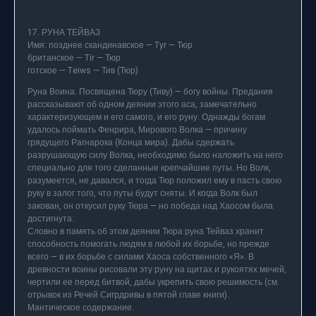
17. РУНА ТЕЙВАЗ
Имя: позднее скандинавское — Tyr — Тюр
британское — Tir — Тюр
готское — Teiws — Тив (Тюр)
Руна Воина. Посвящена Тюру (Тиву) — богу войны. Предания
рассказывают об одном деянии этого аса, замечательно
характеризующем и его самого, и его руну. Однажды богам
удалось поймать Фенрира, Мирового Волка — причину
грядущего Рагнарока (Конца мира). Дабы сдержать
разрушающую силу Волка, необходимо было наложить на него
специально для того сделанные крепчайшие путы. Но Волк,
разумеется, не давался, и тогда Тюр положил ему в пасть свою
руку в залог того, что путы будут сняты. И когда Волк был
закован, он откусил руку Тюра — но победа над Хаосом была
достигнута.
Словно в память об этом деянии Тюра руна Тейваз хранит
способность помогать людям в любой их борьбе, но прежде
всего — в их борьбе с силами Хаоса собственного «Я». В
древности воины рисовали эту руну на щитах и рукоятях мечей,
чертили ее перед битвой, дабы укрепить свою решимость (см.
отрывок из Речей Сигрдривы в пятой главе книги).
Мантическое содержание.