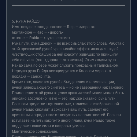
5. РУНА РАЙДО
Имя: позднее скандинавское — Reiр — «дорога»
британское — Rad — «дорога»
готское — Raida — «путешествие»
Руна пути, руна Дороги — во всех смыслах этого слова. Работа с
этой прекрасной руной чрезвычайно эффективна для людей,
чувствующих стоящую за ней красоту, живущих по принципу
«Via est vita» (лат. «дорога — это жизнь»). Этим людям руна
Райдо сама по себе может служить прекрасным талисманом.
Нередко руна Райдо ассоциируется с Колесом мирового
порядка — санскр. rita.
Кроме того, является руной объединения и гармонизации,
руной завершающего синтеза — но не завершения как такового.
Применение этой руны в целях практической магии может быть
описано абсолютно четко — это, как уже сказано, руна пути.
Если вам предстоит путешествие, талисман с изображенной
руной Райдо спрямит и сократит ваш путь, сделает его
приятным и оградит вас от ненужных неприятностей. Если вы
вступаете на путь какого-то иного плана, руна Райдо также
поддержит ваши силы и направит усилия.
Мантическое содержание.