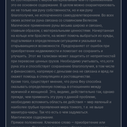
ее соотношение с миром материальным чем-то приниженным —
это ее основное содержание. В целом можно охарактеризовать
ее не только как руну собственности, но и как руну
благополучия, не испорченного самоудовлетворением. Во всех
своих аспектах руна связана со славянским Велесом.
Магическое применение руны весьма широко и связано,
главным образом, с материальными ценностями. Начертанная
на кольце или браслете, на может помочь выбраться из нужды,
подталкивая к определенным ситуациям и указывая на
открывающиеся возможности. Предохраняет от ошибок при
приобретении недвижимости и помогает ее сохранить и
улучшить. Этот же талисман может защитить от неприятностей
при перевозке ценных грузов. Необходимо учитывать, что,хотя
руна эта и способствует сохранению благополучия, в том числе
и финансового, напрямую с деньгами она не связана и вряд ли
окажет помощь в спекуляциях и ростовщичестве.
Кроме того, существует мнение, что руна Феу способна
оказывать определенную помощь в отношениях между
мужчиной и женщиной. Это, видимо, действительно так, однако
прежде, чем применить эту руну к данной проблеме,
необходимо вспомнить область ее действия — мир явленый и
наиболее грубые проявления мира тонкого, т.е. не выше
манипура-чакры. Так что есть о чем задуматься.
Мантическое содержание.
Прямое положение. Ключевое слово — приобретение или