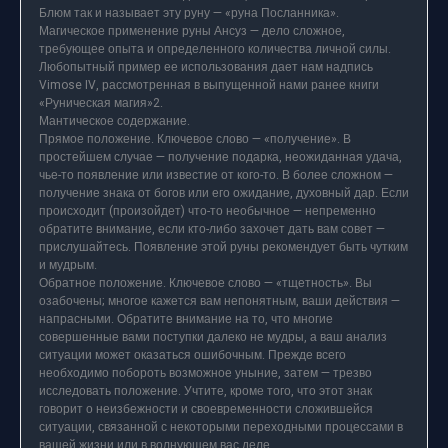
Блюм так и называет эту руну — «руна Посланника».
Магическое применение руны Ансуз — дело сложное,
требующее опыта и определенного количества личной силы.
Любопытный пример ее использования дает нам надпись
Vimose IV, рассмотренная в выпущенной нами ранее книги
«Руническая магия»2.
Мантическое содержание.
Прямое положение. Ключевое слово — «получение». В
простейшем случае — получение подарка, неожиданная удача,
чье-то появление или известие от кого-то. В более сложном —
получение знака от богов или его ожидание, духовный дар. Если
происходит (произойдет) что-то необычное — непременно
обратите внимание, если кто-либо захочет дать вам совет —
прислушайтесь. Появление этой руны рекомендует быть чутким
и мудрым.
Обратное положение. Ключевое слово — «тщетность». Вы
озабочены; многое кажется вам непонятным, ваши действия —
напрасными. Обратите внимание на то, что многие
совершенные вами поступки далеко не мудры, а ваш анализ
ситуации может оказаться ошибочным. Прежде всего
необходимо побороть возможное уныние, затем — трезво
исследовать положение. Учтите, кроме того, что этот знак
говорит о неизбежности и своевременности сложившейся
ситуации, связанной с некоторыми переходными процессами в
вашей жизни или в волнующем вас деле.