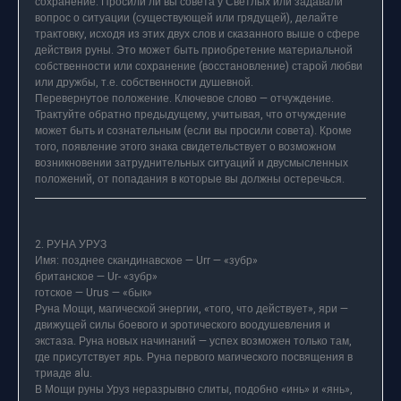
сохранение. Просили ли вы совета у Светлых или задавали
вопрос о ситуации (существующей или грядущей), делайте
трактовку, исходя из этих двух слов и сказанного выше о сфере
действия руны. Это может быть приобретение материальной
собственности или сохранение (восстановление) старой любви
или дружбы, т.е. собственности душевной.
Перевернутое положение. Ключевое слово — отчуждение.
Трактуйте обратно предыдущему, учитывая, что отчуждение
может быть и сознательным (если вы просили совета). Кроме
того, появление этого знака свидетельствует о возможном
возникновении затруднительных ситуаций и двусмысленных
положений, от попадания в которые вы должны остеречься.
2. РУНА УРУЗ
Имя: позднее скандинавское — Urr — «зубр»
британское — Ur- «зубр»
готское — Urus — «бык»
Руна Мощи, магической энергии, «того, что действует», яри —
движущей силы боевого и эротического воодушевления и
экстаза. Руна новых начинаний — успех возможен только там,
где присутствует ярь. Руна первого магического посвящения в
триаде alu.
В Мощи руны Уруз неразрывно слиты, подобно «инь» и «янь»,