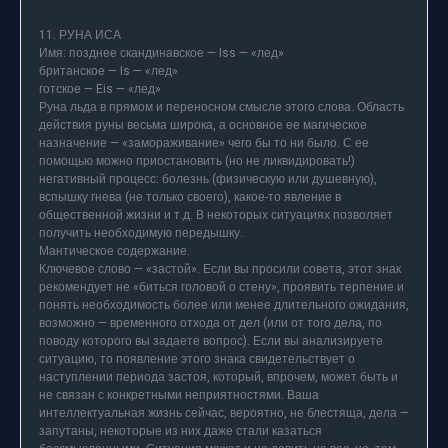
11. РУНА ИСА
Имя: позднее скандинавское — Iss — «лед»
британское — Is — «лед»
готское — Eis — «лед»
Руна льда в прямом и переносном смысле этого слова. Область
действия руны весьма широка, а основное ее магическое
назначение — «замораживание» чего бы то ни было. С ее
помощью можно приостановить (но не ликвидировать!)
негативный процесс: болезнь (физическую или душевную),
вспышку гнева (не только своего), какое-то явление в
общественной жизни и т.д. В некоторых ситуациях позволяет
получить необходимую передышку.
Мантическое содержание.
Ключевое слово — «застой». Если вы просили совета, этот знак
рекомендует не «биться головой о стену», проявить терпение и
понять необходимость более или менее длительного ожидания,
возможно — временного отхода от дел (или от того дела, по
поводу которого вы задаете вопрос). Если вы анализируете
ситуацию, то появление этого знака свидетельствует о
наступлении периода застоя, который, впрочем, может быть и
не связан с конкретными неприятностями. Ваша
интеллектуальная жизнь сейчас, вероятно, не блестяща, дела —
запутаны, некоторые из них даже стали казаться