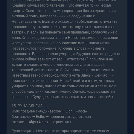
осознанному «я», изменяя по дороге все, к чему прикасается.
Крайний случай этого явления — упомянутая психическая
смерть. Совет этого знака — напряжение без раздражения и
активный поиск, направленный на соединение с
Непознаваемым. Если это окажется необходимым, отпустите
прошлое — пусть ничто не встает между «вы сегодня» и «вы
завтра». И если вы поведете себя правильно, согласуясь не с
логикой, а с подсказками вашего Непознаваемого, не замедлит
и результат: посвящение, обновление или — новая жизнь.
Перевернутое положение. Ключевые слова — «смерть
прошлого». Ваше прошлое умерло, а будущее еще не родилось.
Многое сейчас зависит от вас — отпустите (!) прошлое и не
думайте слишком много о конечном результате вашей
теперешней деятельности. Сейчас самое время вспомнить
известный тезис о необходимости жить Здесь и Сейчас — и
привести его в исполнение. Не забывайте и о том, что когда
умирает Прошлое, погибают не только события и связи, но и
способы «делания жизни»; именно Сейчас, когда рождается
ваше новое Будущее, вы должны создать и новые способы.
15. РУНА АЛЬГИЗ
Имя: позднее скандинавское — Elgr — «лось»
британское — Eolhs — перевод затруднителен
готское — Algs (Algis) — «тростник»
Руна защиты. Некоторые авторы определяют ее словом