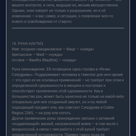
вашего контроля, и сила, ведущая их, весьма могущественна.
Однако, знак говорит не только о разрушении, но и об
изменении — и вас самих, и ситуации, о появлении чего-то
нового и освобождении от старого.
10. РУНА НАУТИЗ
Имя: позднее скандинавское — Nauр — «нужда»
британское — Nied — «нужда»
готское — Nauths (Nauthis) — «нужда»
Руна принуждения. Ей посвящена одна строфа в «Речах
Сигрдривы». Поддерживает человека в тяжелое для него время
— это одно из ее основных применений — но требует при этом и
определенной сдержанности в эмоциях и поступках и
способствует проявлению этой сдержанности. Как и
большинство рун, может быть нанесена не только на какой-либо
специально для нее созданный амулет, но и на любой
подходящий предмет или, как советует Сигрдрива в Codex
Regius 2365, — на руку или ноготь.
Другое применение руны принуждения связано с активной
«подавляющей» магией, направленной вовне — в том числе с
вредоносной, в связи с чем работа с этой руной требует
определенной осторожности. Пример такого рода ее