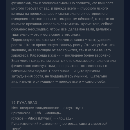
физическом, так и эмоциональном. Но помните, что ваш рост
многого требует от вас, и прежде всего — глубокого ясного
взгляда на происходящее и сознательного и осторожного
очищения тех связанных с этим ростом областей, которые по
каким-то причинам оказались затемнены. Кроме того, сейчас
особенно необходимо, чтобы все, делаемое вами, делалось
тщательно — это и есть совет этого знака.
Перевернутое положение. Ключевые слова — «затруднение
роста». Что-то препятствует вашему росту. Это могут быть как
внешние, не зависящие от вас события, так и черты вашего
характера. Как всегда в жизни — последнее более вероятно.
Знак может свидетельствовать и о плохом эмоциональном или
физическом самочувствии, о неприятностях, связанных с
близкими вам людьми. Совет знака — ищите причины
затруднения роста, не поддавайтесь унынию. Тщательно
анализируйте ситуацию и — прежде всего — самого себя.
19. РУНА ЭВАЗ
Имя: позднее скандинавское — отсутствует
британское — Eoh — «лошадь»
готское — Aihos (Ehwas?) — «лошадь»
Руна изменений и движения (прогресса, сдвига с мертвой
точки).