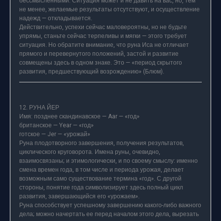
бессмысленными. Ситуация может и не давить на вас, но, тем
не менее, желаемые результаты отсутствуют, и осуществление
надежд — откладывается.
Действительно, успехи сейчас маловероятны, но не будьте
упрямы, станьте сейчас терпеливы и мягки — этого требует
ситуация. Но обратите внимание, что руна Иса не отличает
прямого и перевернутого положений, застой и развитие
совмещены здесь в одном знаке. Это — «период скрытого
развития, предшествующий возрождению» (Блюм).
12. РУНА ЙЕР
Имя: позднее скандинавское — Aar — «год»
британское — Year — «год»
готское — Jer — «урожай»
Руна плодотворного завершения, получения результатов,
циклического круговорота. Имена руны, очевидно,
взаимосвязаны; и этимологически, и по своему смыслу: именно
смена времен года, в том числе и периода урожая, делает
возможным само существование термина «год». С другой
стороны, понятие года символизирует здесь полный цикл
развития, завершающийся его «урожаем».
Руна способствует успешному завершению какого-либо важного
дела; можно начертать ее перед началом этого дела, вырезать