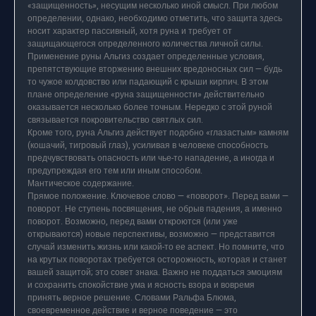
«защищенность», несущим несколько иной смысл. При любом
определении, однако, необходимо отметить, что защита здесь
носит характер пассивный, хотя руна и требует от
защищающегося определенного количества личной силы.
Применение руны Альгиз создает определенные условия,
препятствующие вторжению внешних вредоносных сил — будь
то чужое колдовство или падающий с крыши кирпич. В этом
плане определение «руна защищенности» действительно
оказывается несколько более точным. Нередко с этой руной
связывается покровительство святлых сил.
Кроме того, руна Альгиз действует подобно «глазастым» камням
(кошачий, тигровый глаз), усиливая в человеке способность
предчувствовать опасность или чье-то нападение, а иногда и
предупреждая его тем или иным способом.
Мантическое содержание.
Прямое положение. Ключевое слово — «поворот». Перед вами —
поворот. Не ступень посвящения, не обрыв падения, а именно
поворот. Возможно, перед вами откроются (или уже
открываются) новые перспективы, возможно — представится
случай изменить жизнь или какой-то ее аспект. Но помните, что
на крутых поворотах требуется осторожность, которая и станет
вашей защитой; это совет знака. Важно не поддаться эмоциям
и сохранить спокойствие ума и ясность взора и вовремя
принять верное решение. Словами Ральфа Блюма,
своевременное действие и верное поведение — это