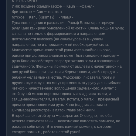
6. РУНА КАНО
Имя: позднее скандинавское — Kaun — «факел»
британское — Can — «факел»
готское — Kanu (Kusma?) — «пламя»
Руна воплощения и раскрытия. Ральф Блюм характеризует
руну Кано как «руну обновленной ясности». Очень мощная руна;
связана не только с формированием и направлением
деятельности человека (на любом уровне) в нужном
направлении, но и с приданием ей необходимуой силы.
Магическое применение этой руны чрезвычайно широко,
однако при должном анализе может быть сведено к одному —
руна Кано способствует сосредоточению воли и воплощению
задуманного. Женщины применяют амулеты с начертанной на
них руной Кано при зачатии и беременности, чтобы придать
ребенку желаемые качества. Художники, писатели, поэты и
другие люди искусства могут применять эту руну для наиболее
четкого и качественного воплощения задуманного. Амулет с
этой руной можно порекомендовать и кладоискателям, и
священнослужителям, и магам. Кстати, о магах — прекрасный
пример применения ими руны Кано (надпись на камне
Сигимара) рассмотрен в пятой главе этой книги.
Второй аспект этой руна — раскрытие. Очевидно, что оба
аспекта взаимосвязаны — невозможно воплотить замысел, не
раскрыв себя миру. Это очень важный момент, о котором
следует помнить, работая с этой руной.