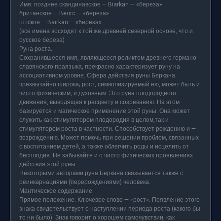
Имя: позднее скандинавское — Biarkan — «береза»
британское — Beorc — «береза»
готское — Bairkan — «береза»
(все имена восходят к той же древней северной основе, что и
русское берёза)
Руна роста.
Сохранившееся имя, являющееся реликтом древнего германо-
славянского праязыка, прекрасно характеризует руну на
ассоциативном уровне. Сфера действия руны Беркана
чрезвычайно широка; рост, символизируемый ею, может быть и
чисто физическим, и духовным. Это руна плодородного
движения, выводящая к расцвету и созреванию. На этом
базируется и магическое применение этой руны. Она может
служить как стимулятором плодородия в целом,так и
стимулятором роста в частности. Способствует рождению и —
возрождению. Может помочь при решении проблем, связанных
с воспитанием детей, а также облегчить роды и исцелить от
бесплодия. Не забывайте и о чисто физических проявлениях
действия этой руны.
Некоторыми авторами руна Беркана связывается также с
реинкарнациями (перерождениями) человека.
Мантическое содержание.
Прямое положение. Ключевое слово — «рост». Появление этого
знака свидетельствует о наступлении периода роста (какого бы
то ни было). Знак говорит о хорошем самочувствии, как