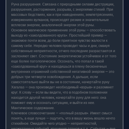
Руна разрушения. Связана с природными силами деструкции,
разрушения, расторжения, разрыва, с энергиями стихий. При
массовых бедствиях, как и при наводнениях, землетрясениях,
извержениях вулканов, происходят резкие и значительные
всплески энергии, аналогичной энергии этой руны.
Основное магическое применение этой руны — способствовать
выходу из «заколдованного круга». Простейший пример —
знакомое почти всем, до боли приятное чувство жалости к
самому себе. Нередко человек проводит часы и дни, смакуя
собственные неприятности, отчего последние разрастаются и
заслоняют свет. Состояние энергетически устойчивое и от того
еще более патологическое. Осознать, что попал в такой
«заколдованный круг» и находишься в плену бесконечных
внутренних отражений собственной негативной энергии — это
добрых три четверти освобождения. А дальше, если
самостоятельно выйти вы не в состоянии, начертайте руну
Хагалаз — она произведет необходимый «взрыв» и разомкнет
круг. К слову — если вы видите, что в подобном положении
находится другой человек, начертайте руну для него: она
поможет ему и осознать ситуацию, и выйти из нее.
Мантическое содержание.
Ключевое словосочетание — «полный разрыв». Имеет смысл
понять, а еще лучше — ощутить, что в вашу жизнь вошло нечто
стихийное. Ожидайте чего угодно — неприятностей,
неожиданных событий, крушения планов и т.д.. События — вне