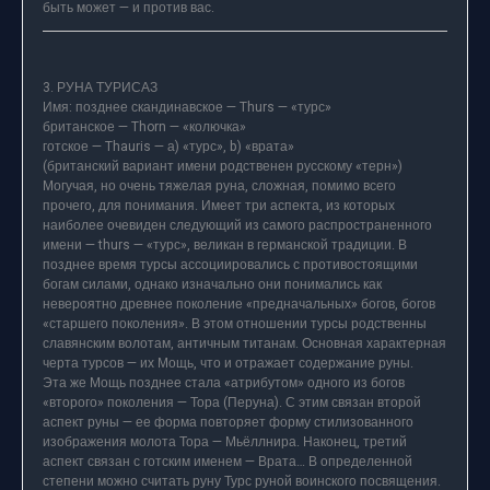
быть может — и против вас.
3. РУНА ТУРИСАЗ
Имя: позднее скандинавское — Thurs — «турс»
британское — Thorn — «колючка»
готское — Thauris — а) «турс», b) «врата»
(британский вариант имени родственен русскому «терн»)
Могучая, но очень тяжелая руна, сложная, помимо всего
прочего, для понимания. Имеет три аспекта, из которых
наиболее очевиден следующий из самого распространенного
имени — thurs — «турс», великан в германской традиции. В
позднее время турсы ассоциировались с противостоящими
богам силами, однако изначально они понимались как
невероятно древнее поколение «предначальных» богов, богов
«старшего поколения». В этом отношении турсы родственны
славянским волотам, античным титанам. Основная характерная
черта турсов — их Мощь, что и отражает содержание руны.
Эта же Мощь позднее стала «атрибутом» одного из богов
«второго» поколения — Тора (Перуна). С этим связан второй
аспект руны — ее форма повторяет форму стилизованного
изображения молота Тора — Мьёллнира. Наконец, третий
аспект связан с готским именем — Врата… В определенной
степени можно считать руну Турс руной воинского посвящения.