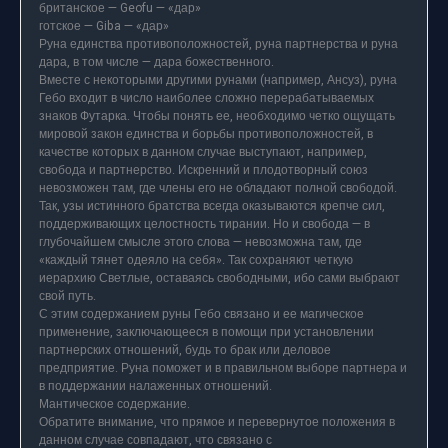
британское — Geofu — «дар»
готское — Giba — «дар»
Руна единства противоположностей, руна партнерства и руна
дара, в том числе — дара божественного.
Вместе с некоторыми другими рунами (например, Ансуз), руна
Гебо входит в число наиболее сложно перерабатываемых
знаков Футарка. Чтобы понять ее, необходимо четко ощущать
мировой закон единства и борьбы противоположностей, в
качестве которых в данном случае выступают, например,
свобода и партнерство. Искренний и плодотворный союз
невозможен там, где члены его не обладают полной свободой.
Так, узы истинного братства всегда оказываются крепче сил,
поддерживающих целостность тирании. Но и свобода — в
глубочайшем смысле этого слова — невозможна там, где
«каждый тянет одеяло на себя». Так сохраняют четкую
иерархию Светлые, оставаясь свободными, ибо сами выбрают
свой путь.
С этим содержанием руны Гебо связано и ее магическое
применение, заключающееся в помощи при установлении
партнерских отношений, будь то брак или деловое
предприятие. Руна поможет и в правильном выборе партнера и
в поддержании налаженных отношений.
Мантическое содержание.
Обратите внимание, что прямое и перевернутое положения в
данном случае совпадают, что связано с