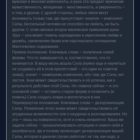
мужская и женская компоненты, и руна эта придает мужчинам
мужественность, женщинам — женственность, и уверенность —
и тем, и другим. С другой стороны, любые связи могут
возникнуть только там, где присутствует энергия — компонент
Силы; бессильный человек не способен ни любить, ни быть
другом. С этим связано второе магическое прменение руны
Уруз — она может помочь зарождению и укреплению любви и
дружбы, заключению брака или партнерского соглашения.
Мантическое содержание.
Прямое положение. Ключевые слова — получение новой
формы. Что-то завершается, и, соответственно, что-то
начинается. В вашу жизнь вошла Сила (нужно еще и научиться
не создавать ей в этом препятствий — это один из советов
знака), значит — неминуемо изменение, ибо там, где Сила, нет
застоя. Знак может свидетельствовать и об успехах, как о
результате действия этой Силы. Но главное сейчас — и это
основной совет — оставить старую форму и позволить (и
помочь) Силе создать новую и воплотиться в нее.
Перевернутое положение. Ключевые слова — дезорганизация
Силы. Появление этого знака может свидетельствовать об
упущенных возможностях или о неудачах и разочарованиях. Но
это — лишь на поверхности, хотя и очень неприятно. Ваша же
задача сейчас — проанализировать ситуацию и самого себя и
разобраться, где и почему происходит дезорганизация вашей
Силы, которая в данном случае работает не так, как надо, а