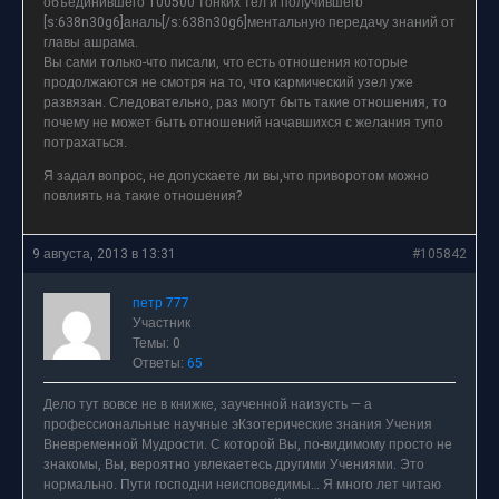
объединившего 100500 тонких тел и получившего
[s:638n30g6]аналь[/s:638n30g6]ментальную передачу знаний от
главы ашрама.
Вы сами только-что писали, что есть отношения которые
продолжаются не смотря на то, что кармический узел уже
развязан. Следовательно, раз могут быть такие отношения, то
почему не может быть отношений начавшихся с желания тупо
потрахаться.
Я задал вопрос, не допускаете ли вы,что приворотом можно
повлиять на такие отношения?
9 августа, 2013 в 13:31
#105842
петр 777
Участник
Темы: 0
Ответы:
65
Дело тут вовсе не в книжке, заученной наизусть — а
профессиональные научные эКзотерические знания Учения
Вневременной Мудрости. С которой Вы, по-видимому просто не
знакомы, Вы, вероятно увлекаетесь другими Учениями. Это
нормально. Пути господни неисповедимы… Я много лет читаю