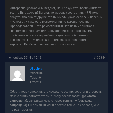
Интересно, уважаемый педагог, Ваш разум хоть воспринимает
то, что Вы заучили? Вы видите модель своего знания? Я тоже
вижу то, что знают другие это их мысли. Даже если они неверны
я уважаю их смелость в стремлении не думать печатно.
Преподаватели — это ремесленники. Кто из них понимает
красоту того, что заучил? Ваши знания конспективны. Вы
пробовали их серость разбавить цветами собственного
осознания? Получилась бы не плохая картина. Вполне
вероятно Вы бы оправдали апостольский ник.
16 ноября, 2014 в 10:19
#105844
Allochka
Участник
Темы: 0
Ответы:
1
Обратитесь к специалисту лучше, не все привороты и отвороты
можно снять самостоятельно. Могу посоветовать
(реклама
запрещена)
, связаться можно через контакт —
(реклама
запрещена)
Он опытный маг и плохого точно не сделает, мне
не раз помогал.