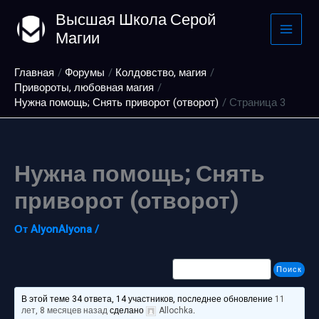
Перейти
Высшая Школа Серой
к
Магии
содержимому
Главная
Форумы
Колдовство, магия
Привороты, любовная магия
Нужна помощь; Снять приворот (отворот)
Страница 3
Нужна помощь; Снять
приворот (отворот)
От
AlyonAlyona
/
В этой теме 34 ответа, 14 участников, последнее обновление
11
лет, 8 месяцев назад
сделано
Allochka
.