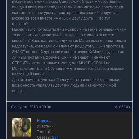
публичные лекции в вузах Самарской области — естественно,
иногда и пишу как преподаватель. Я внимательно просмотрел
все темы и понял уровень эзотерических знаний форумчан.
Можно же всем вместе УЧИТЬСЯ друг у друга — что тут
плохого?…
Насчет «тупо потрахаться» и можно ли на такие отношения как-
то повлиять «приворотом»?… Можно, но только кто на это
способен? Ведь настоящая духовная Магия пока многим просто
недоступна, хотя сами они думают по-другому… Они просто НЕ
ЗНАЮТ истинной духовной и энергетической Магии, судя по их
личным постам на форуме. Они и не знают, и не умеют
СТРОИТЬ элементарные командные МЫСЕФОРМЫ на
Ментальном Плане Сознания — что является базовой основой
настоящей Магии…
Давайте вместе учиться. Тогда у кого-то и появится реальная
возможность управлять другими людьми с какой-то личной
целью.
10 августа, 2013 в 00:36
#105843
Наргуна
Участник
Темы: 0
Ответы:
294