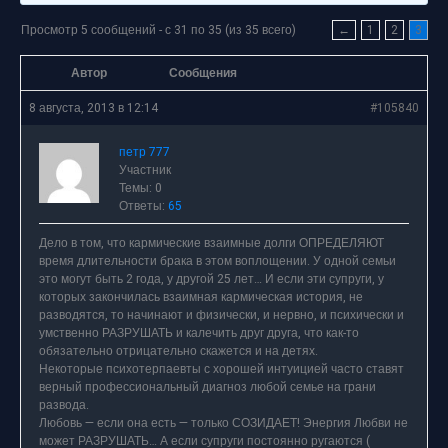
Просмотр 5 сообщений - с 31 по 35 (из 35 всего)
←
1
2
3
Автор
Сообщения
8 августа, 2013 в 12:14
#105840
петр 777
Участник
Темы: 0
Ответы:
65
Дело в том, что кармические взаимные долги ОПРЕДЕЛЯЮТ
время длительности брака в этом воплощении. У одной семьи
это могут быть 2 года, у другой 25 лет… И если эти супруги, у
которых закончилась взаимная кармическая история, не
разводятся, то начинают и физически, и нервно, и психически и
умственно РАЗРУШАТЬ и калечить друг друга, что как-то
обязательно отрицательно скажется и на детях.
Некоторые психотерпаевты с хорошей интуицией часто ставят
верный профессиональный диагноз любой семье на грани
развода.
Любовь — если она есть — только СОЗИДАЕТ! Энергия Любви не
может РАЗРУШАТЬ… А если супруги постоянно ругаются (