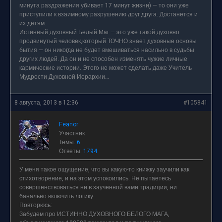
минута раздражения убивает 17 минут жизни) — то они уже
приступили к взаимному разрушению друг друга. Достанется и
их детям.
Истинный духовный Белый Маг — это уже такой духовно
продвинутый человек,который ТОЧНО знает духовные основы
бытия — он никогда не будет вмешиваться насильно в судьбы
других людей. Да он и не способен изменять чужие личные
кармические истории. Этого не может сделать даже Учитель
Мудрости Духовной Иерархии…
8 августа, 2013 в 12:36
#105841
Feanor
Участник
Темы:
6
Ответы:
1794
У меня такое ощущение, что вы какую-то книжку заучили как
стихотворение, и на этом успокоились. Не пытаетесь
совершенствоваться ни в заученной вами традиции, ни
банально включить логику.
Повторюсь:
Забудем про ИСТИННО ДУХОВНОГО БЕЛОГО МАГА,