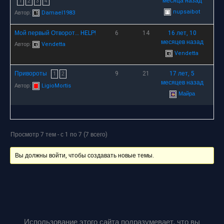
месяца назад
1
2
3
4
nupsaibot
Автор:
Damael1983
Мой первый Отворот… HELP!
6
14
16 лет, 10
месяцев назад
Автор:
Vendetta
Vendetta
Привороты
9
21
17 лет, 5
1
2
месяцев назад
Автор:
LigioMortis
Майра
Просмотр 7 тем - с 1 по 7 (7 всего)
Вы должны войти, чтобы создавать новые темы.
Использование этого сайта подразумевает, что вы