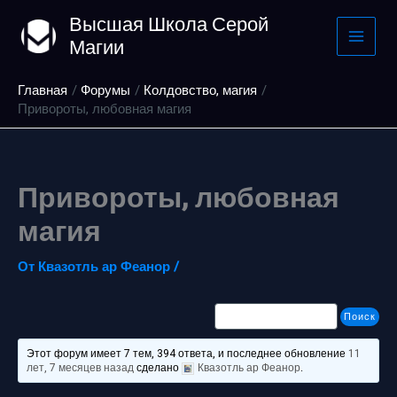
Перейти
Высшая Школа Серой
к
Магии
содержимому
Главная
Форумы
Колдовство, магия
Привороты, любовная магия
Привороты, любовная
магия
От
Квазотль ар Феанор
/
Этот форум имеет 7 тем, 394 ответа, и последнее обновление
11
лет, 7 месяцев назад
сделано
Квазотль ар Феанор
.