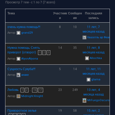
Просмотр 7 тем - с 1 по 7 (7 всего)
Тема
Участник
Сообщен
Последняя
и
ия
запись
очень нужна помощь!!!
8
10
11 лет, 7
месяцев назад
Автор:
grand29
Квазотль ар Феанор
Нужна помощь; Снять
14
35
11 лет, 8
приворот (отворот)
месяцев назад
1
2
3
Allochka
Автор:
AlyonAlyona
Сущность Сукуба!!!
5
14
11 лет, 11
месяцев назад
Автор:
анаке
glama
Любовь
…
23
249
13 лет, 4
1
2
16
17
месяца назад
Автор:
Midnight Knight
MrFuegoOscuro
Приворотное зелье
19
58
15 лет, 2