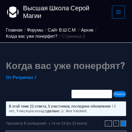
Перейти
Высшая Школа Серой
к
Магии
содержимому
Главная
Форумы
Сайт В.Ш.С.М.
Архив
Когда вас уже понерфят?
Страница 2
Когда вас уже понерфят?
От
Ретрипал
/
В этой теме 22 ответа, 5 участников, последнее обновление
13
лет, 9 месяцев назад
сделано
Aire Vaiolent
.
Просмотр 8 сообщений - с 16 по 23 (из 23 всего)
←
1
2