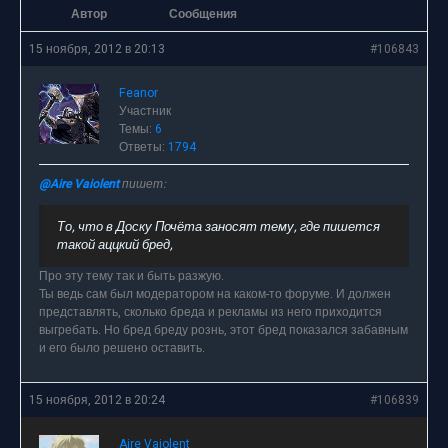
Автор
Сообщения
15 ноября, 2012 в 20:13
#106843
Feanor
Участник
Темы:
6
Ответы:
1794
@Aire Vaiolent
пишет:
То, что в Доску Почёта заносят тему, где пишется
такой аццкий бред,
Про эту тему так и быть разжую.
Ты ведь сам был модератором на каком-то форуме. И должен
представлять, сколько бреда и рекламы из него приходится
выгребать. Но бред бреду рознь, этот бред показался забавным
и его было решено оставить.
15 ноября, 2012 в 20:24
#106839
Aire Vaiolent