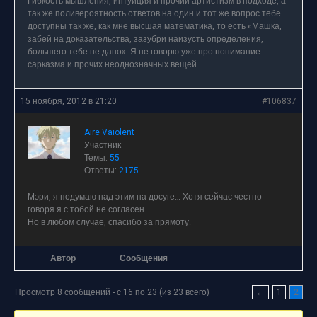
Гибкость мышления, интуиция и прочий артистизм в подходе, а
так же поливероятность ответов на один и тот же вопрос тебе
доступны так же, как мне высшая математика, то есть «Машка,
забей на доказательства, зазубри наизусть определения,
большего тебе не дано». Я не говорю уже про понимание
сарказма и прочих неоднозначных вещей.
15 ноября, 2012 в 21:20
#106837
Aire Vaiolent
Участник
Темы:
55
Ответы:
2175
Мэри, я подумаю над этим на досуге… Хотя сейчас честно
говоря я с тобой не согласен.
Но в любом случае, спасибо за прямоту.
Автор
Сообщения
Просмотр 8 сообщений - с 16 по 23 (из 23 всего)
←
1
2