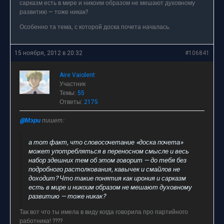
сарказм есть в мире и никоим образом не мешают духовному
развитию — тоже никак?
Особенно та тема, с которой доска почета началась.
15 ноября, 2012 в 20:32
#106841
Aire Vaiolent
Участник
Темы:
55
Ответы:
2175
@Мэри
пишет:
а тот факт, что словосочетание «доска почета»
может употребляться в переносном смысле и весь
набор здешних тем об этом говорит — до тебя без
подробного растолкования, кавычек и смайлов не
доходит? Что такие понятия как ирония и сарказм
есть в мире и никоим образом не мешают духовному
развитию — тоже никак?
Так вот что ты имела в виду когда говорила про партийного
работника! ????