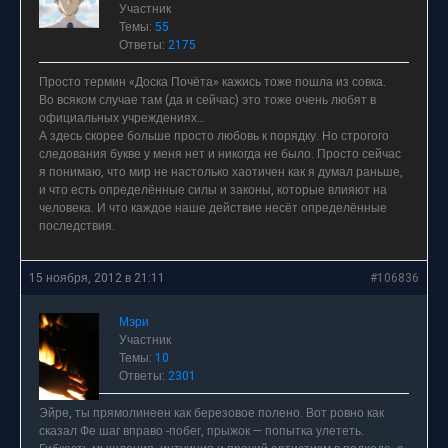
Участник
Темы:
55
Ответы:
2175
Просто термин «Доска Почёта» кажись тоже пошла из совка.
Во всяком случае там (да и сейчас) это тоже очень любят в
официальных учреждениях…
А здесь скорее больше просто любовь к порядку. Но строгого
следования букве у меня нет и никогда не было. Просто сейчас
я понимаю, что мир не настолько хаотичен как я думал раньше,
и что есть определённые силы и законы, которые влияют на
человека. И что каждое наше действие несёт определённые
последствия.
15 ноября, 2012 в 21:11
#106836
Мэри
Участник
Темы:
10
Ответы:
2301
Эйре, ты прямолинеен как березовое полено. Вот ровно как
сказал Фе шаг вправо -побег, прыжок — попытка улететь.