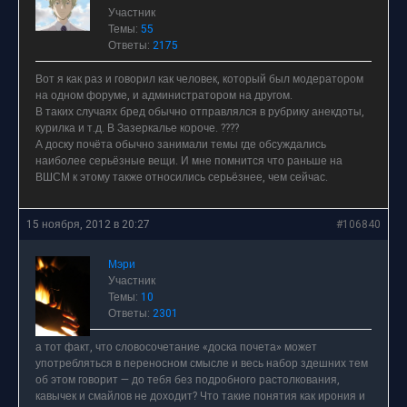
Участник
Темы:
55
Ответы:
2175
Вот я как раз и говорил как человек, который был модератором
на одном форуме, и администратором на другом.
В таких случаях бред обычно отправлялся в рубрику анекдоты,
курилка и т.д. В Зазеркалье короче. ????
А доску почёта обычно занимали темы где обсуждались
наиболее серьёзные вещи. И мне помнится что раньше на
ВШСМ к этому также относились серьёзнее, чем сейчас.
15 ноября, 2012 в 20:27
#106840
Мэри
Участник
Темы:
10
Ответы:
2301
а тот факт, что словосочетание «доска почета» может
употребляться в переносном смысле и весь набор здешних тем
об этом говорит — до тебя без подробного растолкования,
кавычек и смайлов не доходит? Что такие понятия как ирония и