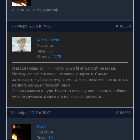
говорят же тебе, варкрафт.
13 ноября, 2012 в 19:38
#106853
Aire Vaiolent
Участник
Темы:
55
Ответы:
2175
Я играл только во II и III части. В world of warcraft не играл.
Потому что все эти вещи… страшная наркота. Сильно
затягивают, и убивают кучу времени, которое можно потратить с
намного большей пользой. Имхо.
А слова видимо оттуда. И честно говоря у меня разрыв шаблона
чуть не случился, когда я это попытался прочесть.
13 ноября, 2012 в 20:00
#106852
Мэри
Участник
Темы:
10