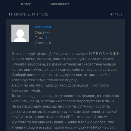
Автор
Сообщения
11 августа, 2011 в 15:32
#74169
Ретрипал
Участник
Темы:
1
Ответы: 0
Это чересчур! :wizard: Дойти до мага в мили — Н Е В О З М О Ж Н
О. Нова элема, его нова, нова от фрост-щита, нова от конуса!!!
Глубокая заморозка, за время которой он снесет тебе больше
пол хп, при том что дипфриз сам по себе контроль, то есть стан.
И общий диминишинг только у двух из нов, которые вообще
используются редко, тем более подряд.
А если ты каким-то чудом до него доберешься — он просто
блинканет! :witch:
Только не надо говорить, что у палов есть фридом, во первых на
него большое кд, во вторых маг просто пересидит его в глыбе.
Не юзать фридом, пока маг не слил глыбу? А как, простите,
довести его до глыбы если к нему невозможно подойти в мили?
:cry2: А то что у него этих глыбы ДВЕ — это ничего? :crazy:
И у этого то гея еще есть инвиз и копии и кольцо мороза! :wall:
У меня у самого есть маг, моего мага ни разу НИ РАЗУ не убил