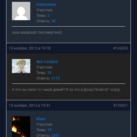
melissenta
Участник
Темы:
2
Ответы:
30
хаха варкрафт бессмертен))
13 ноября, 2012 в 19:18
#106850
Aire Vaiolent
Участник
Темы:
55
Ответы:
2175
А что за сленг то такой дикий? И за что в Доску Почёта? :crazy:
13 ноября, 2012 в 19:31
#106851
Мэри
Участник
Темы:
10
Ответы:
2301