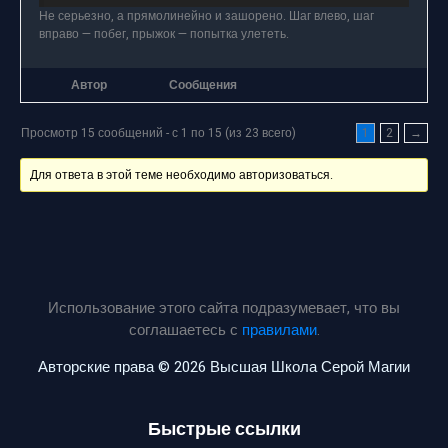
Не серьезно, а прямолинейно и зашорено. Шаг влево, шаг
вправо — побег, прыжок — попытка улететь.
Автор
Сообщения
Просмотр 15 сообщений - с 1 по 15 (из 23 всего)
1
2
→
Для ответа в этой теме необходимо авторизоваться.
Использование этого сайта подразумевает, что вы
соглашаетесь с
правилами
.
Авторские права © 2026 Высшая Школа Серой Магии
Быстрые ссылки