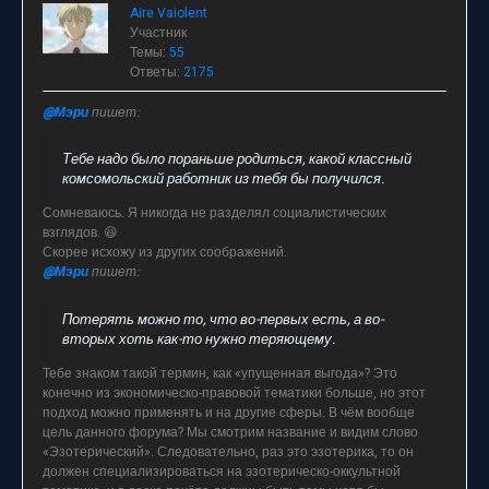
Aire Vaiolent
Участник
Темы:
55
Ответы:
2175
@Мэри
пишет:
Тебе надо было пораньше родиться, какой классный
комсомольский работник из тебя бы получился.
Сомневаюсь. Я никогда не разделял социалистических
взглядов. 😆
Скорее исхожу из других соображений.
@Мэри
пишет:
Потерять можно то, что во-первых есть, а во-
вторых хоть как-то нужно теряющему.
Тебе знаком такой термин, как «упущенная выгода»? Это
конечно из экономическо-правовой тематики больше, но этот
подход можно применять и на другие сферы. В чём вообще
цель данного форума? Мы смотрим название и видим слово
«Эзотерический». Следовательно, раз это эзотерика, то он
должен специализироваться на эзотерическо-оккультной