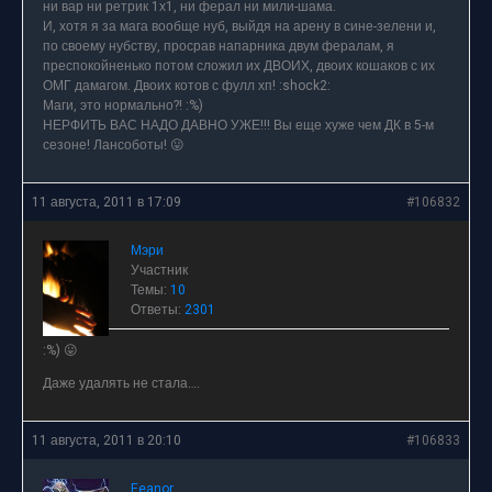
ни вар ни ретрик 1х1, ни ферал ни мили-шама.
И, хотя я за мага вообще нуб, выйдя на арену в сине-зелени и,
по своему нубству, просрав напарника двум фералам, я
преспокойненько потом сложил их ДВОИХ, двоих кошаков с их
ОМГ дамагом. Двоих котов с фулл хп! :shock2:
Маги, это нормально?! :%)
НЕРФИТЬ ВАС НАДО ДАВНО УЖЕ!!! Вы еще хуже чем ДК в 5-м
сезоне! Лансоботы! 😛
11 августа, 2011 в 17:09
#106832
Мэри
Участник
Темы:
10
Ответы:
2301
:%) 😛
Даже удалять не стала….
11 августа, 2011 в 20:10
#106833
Feanor