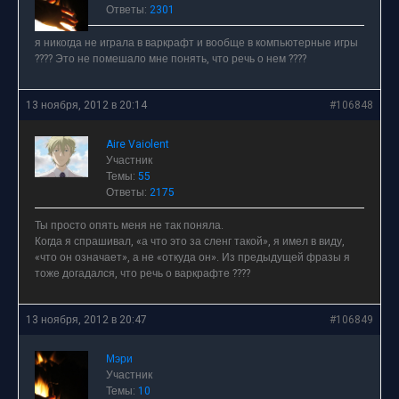
Ответы:
2301
я никогда не играла в варкрафт и вообще в компьютерные игры
???? Это не помешало мне понять, что речь о нем ????
13 ноября, 2012 в 20:14
#106848
Aire Vaiolent
Участник
Темы:
55
Ответы:
2175
Ты просто опять меня не так поняла.
Когда я спрашивал, «а что это за сленг такой», я имел в виду,
«что он означает», а не «откуда он». Из предыдущей фразы я
тоже догадался, что речь о варкрафте ????
13 ноября, 2012 в 20:47
#106849
Мэри
Участник
Темы:
10