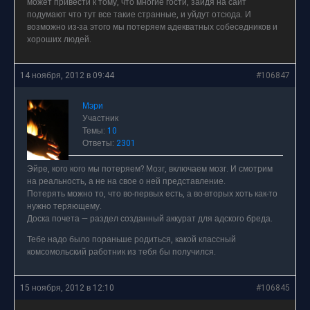
может привести к тому, что многие гости, зайдя на сайт
подумают что тут все такие странные, и уйдут отсюда. И
возможно из-за этого мы потеряем адекватных собеседников и
хороших людей.
14 ноября, 2012 в 09:44
#106847
Мэри
Участник
Темы:
10
Ответы:
2301
Эйре, кого кого мы потеряем? Мозг, включаем мозг. И смотрим
на реальность, а не на свое о ней представление.
Потерять можно то, что во-первых есть, а во-вторых хоть как-то
нужно теряющему.
Доска почета — раздел созданный аккурат для адского бреда.
Тебе надо было пораньше родиться, какой классный
комсомольский работник из тебя бы получился.
15 ноября, 2012 в 12:10
#106845