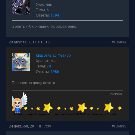
Участник
Темы:
6
Ответы:
1794
и опять «Рохляндия», что характерно.
29 августа, 2011 в 10:18
#106834
Квазотль ар Феанор
Хранитель
Темы:
78
Ответы:
1986
Перенес на доску почета
24 декабря, 2011 в 17:39
#106835