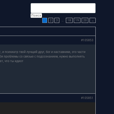
1
2
3
…
18
19
20
→
#105853
 и психиатр твой лучщий друг, бог и наставники, это части
тебя проблемы со связью с подсознанием, нужно выполнять
ет, что ты идиот
#105851