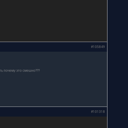
#105849
ить почему это смешно???
#101318