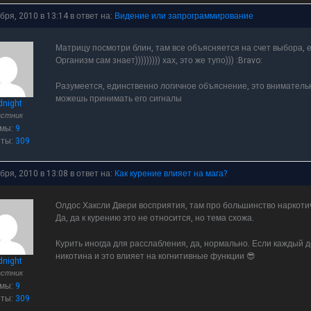
бря, 2010 в 13:14
в ответ на:
Видение или запрограммирование
Матрицу посмотри блин, там все объясняется на счет выбора, е
Организм сам знает))))))))) хах, это же тупо))) :Bravo:
Разумеется, единственно логичное объяснение, это внимательно
можешь принимать его сигналы
dnight
астник
емы:
9
еты:
309
бря, 2010 в 13:08
в ответ на:
Как курение влияет на мага?
Олдос Хаксли Двери восприятия, там про большинство наркотич
Да, да к курению это не относится, но тема схожа.
Курить иногда для расслабления, да, нормально. Если каждый 
никотина и это влияет на когнитивные функции 😎
dnight
астник
емы:
9
еты:
309