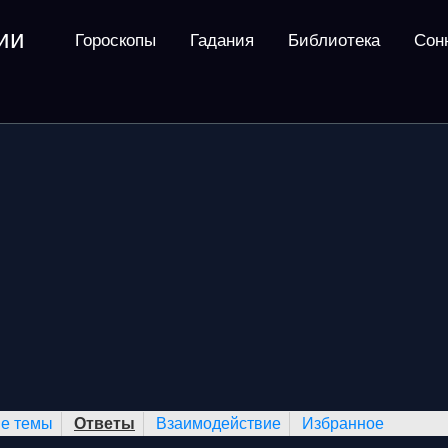
ии
Гороскопы
Гадания
Библиотека
Сон
е темы
Ответы
Взаимодействие
Избранное