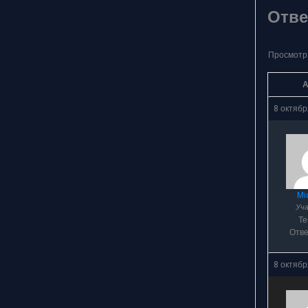
Отве
Просмотр 
А
8 октябр
Mi
Уч
Т
Отв
8 октябр