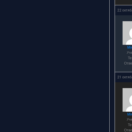
22 октяб
Mi
Уч
Т
Отв
21 октяб
Mi
Уч
Т
Отв