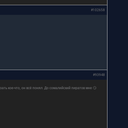
#102658
#93948
казать кое-что, он всё понял. До сомалийский пиратов мне 🙄