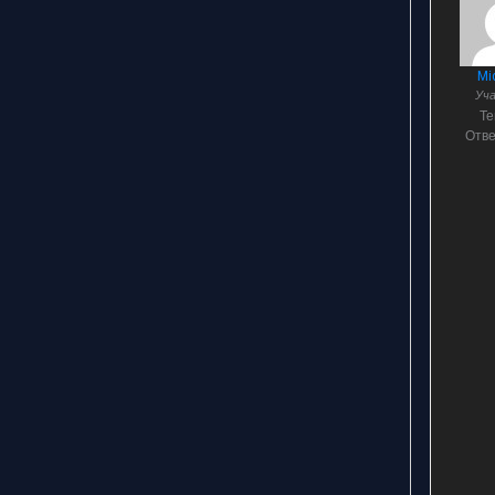
Mi
Уч
Т
Отв