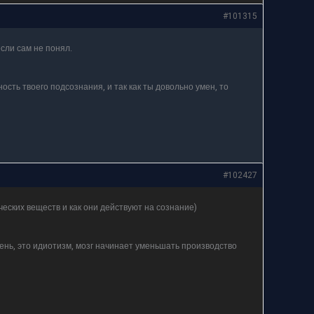
#101315
сли сам не понял.
сть твоего подсознания, и так как ты довольно умен, то
#102427
еских веществ и как они действуют на сознание)
день, это идиотизм, мозг начинает уменьшать производство