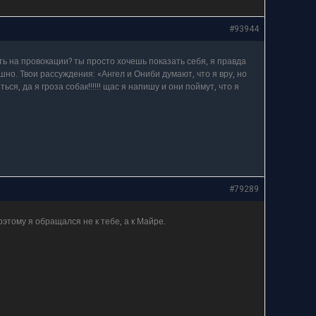
#93944
ть на провокации? ты просто хочешь показать себя, я правда
но. Твои рассуждения: «Ангел и Ониби думают, что я вру, но
ться, да я гроза собак!!!!!! щас я напишу и они поймут, что я
#79289
этому я обращался не к тебе, а к Майре.