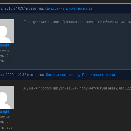
та, 2010 в 10:37
в ответ на:
Как курение влияет на мага?
Если курение снижает IQ значит оно снижает и общие магическ
dnight
астник
емы:
9
еты:
309
ря, 2009 в 10:32
в ответ на:
Как поменять погоду. Различные техники
А у меня простой визуализацией получается тучи рвать, чтоб д
dnight
астник
емы:
9
еты:
309