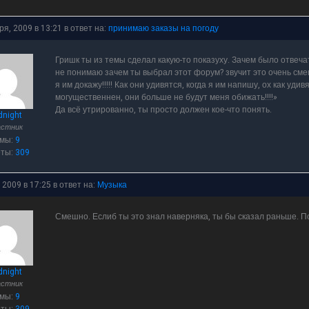
ря, 2009 в 13:21
в ответ на:
принимаю заказы на погоду
Гришк ты из темы сделал какую-то показуху. Зачем было отвеча
не понимаю зачем ты выбрал этот форум? звучит это очень смеш
я им докажу!!!!! Как они удивятся, когда я им напишу, ох как удивя
могущественнен, они больше не будут меня обижать!!!!»
Да всё утрированно, ты просто должен кое-что понять.
dnight
астник
емы:
9
еты:
309
 2009 в 17:25
в ответ на:
Музыка
Смешно. Еслиб ты это знал наверняка, ты бы сказал раньше. По
dnight
астник
емы:
9