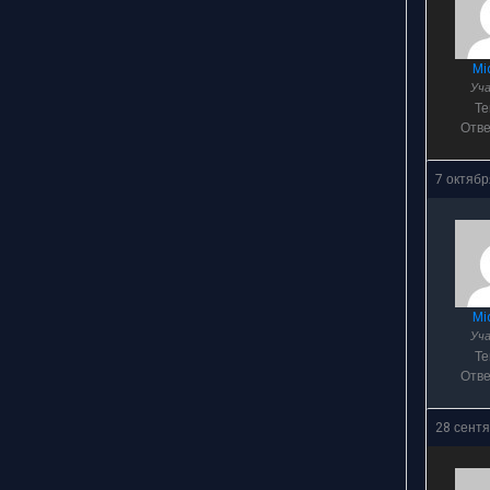
Mi
Уч
Т
Отв
7 октябр
Mi
Уч
Т
Отв
28 сентя