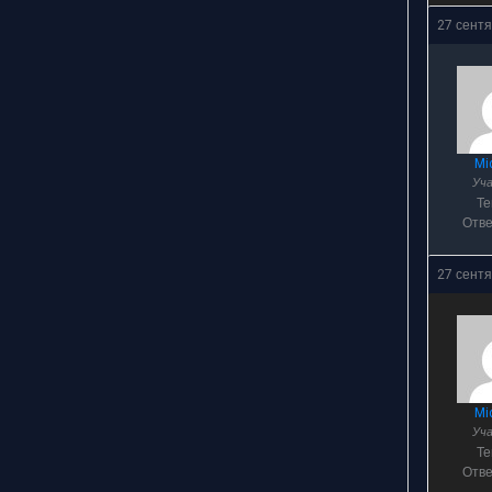
27 сентя
Mi
Уч
Т
Отв
27 сентя
Mi
Уч
Т
Отв