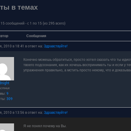
ты в темах
15 сообщений - с 1 по 15 (из 295 всего)
втор
Сообщения
я, 2010 в 18:41
в ответ на:
Здравствуйте!
Конечно можешь обратиться, просто хотел сказать что ты идиот,
твоего подсознания, как их хочешь воспринимать ты и если у 
упражнения правильно, а мстить просто некому, что и доказыва
dnight
астник
емы:
9
еты:
309
я, 2010 в 13:56
в ответ на:
Здравствуйте!
Я не понял почему на Вы.