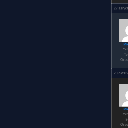
27 авгус
Mi
Уч
Т
Отв
23 октяб
Mi
Уч
Т
Отв