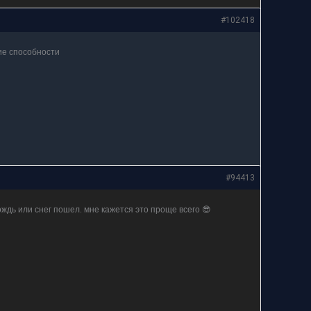
#102418
ие способности
#94413
ождь или снег пошел. мне кажется это проще всего 😎