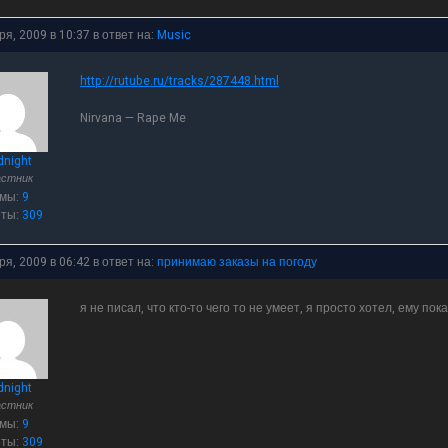
ря, 2009 в 10:37
в ответ на:
Music
http://rutube.ru/tracks/287448.html
Nirvana — Rape Me
dnight
астник
емы:
9
еты:
309
ря, 2009 в 06:42
в ответ на:
принимаю заказы на погоду
я не писал, что кто-то чего то не умеет, я просто хотел, ему по
dnight
астник
емы:
9
еты:
309