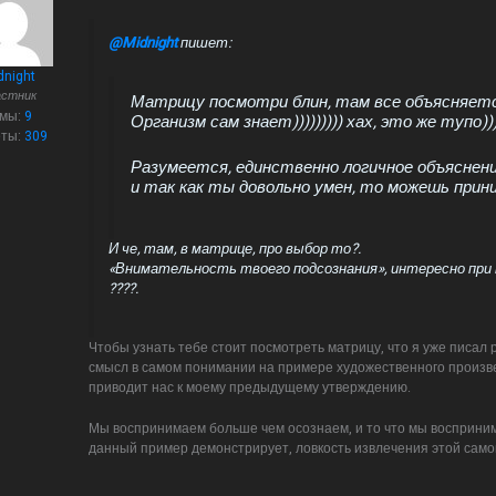
@Midnight
пишет:
dnight
астник
Матрицу посмотри блин, там все объясняется
емы:
9
Организм сам знает))))))))) хах, это же тупо)))
еты:
309
Разумеется, единственно логичное объяснен
и так как ты довольно умен, то можешь прин
И че, там, в матрице, про выбор то?.
«Внимательность твоего подсознания», интересно при 
????.
Чтобы узнать тебе стоит посмотреть матрицу, что я уже писал р
смысл в самом понимании на примере художественного произве
приводит нас к моему предыдущему утверждению.
Мы воспринимаем больше чем осознаем, и то что мы восприним
данный пример демонстрирует, ловкость извлечения этой сам