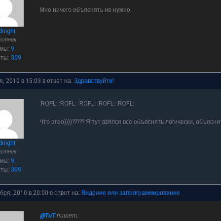
Мне ничего объяснять не нужно.
dnight
астник
емы:
9
еты:
309
я, 2010 в 15:03
в ответ на:
Здравствуйте!
:ROFL: :ROFL: :ROFL: :ROFL: :ROFL:
Что этоо))))????? Я тут взялся всё объяснять логически, объясн
dnight
астник
емы:
9
еты:
309
бря, 2010 в 20:00
в ответ на:
Видение или запрограммирование
@ТиТ
пишет: