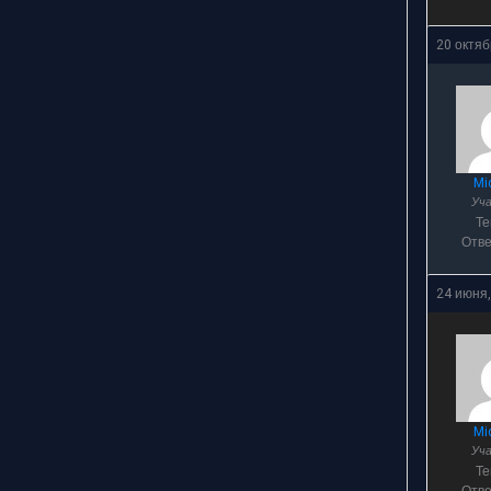
20 октяб
Mi
Уч
Т
Отв
24 июня,
Mi
Уч
Т