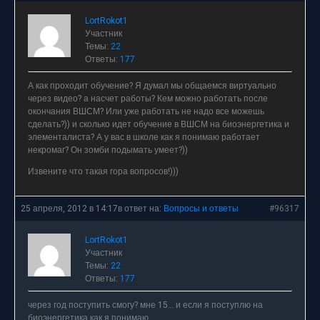
LortRokot1
Участник
Темы:
22
Ответы:
177
А как проходит обучение? Я думал мы общаемся виртуально
через видео? а насчет работы? Кем можно работать после
окончания ВШСМ? Или уже работать не надо все можешь
сделать?)) и сколько идет обучение в ВШСМ на биоэнергетика и
элементалиста? А у вас в школе как я понимаю работает
некромаг? Он зомби подымать умеет?))
Извените что такая гора вопросов!)))
25 апреля, 2012 в 14:17
в ответ на:
Вопросы и ответы
#96317
LortRokot1
Участник
Темы:
22
Ответы:
177
через год поступить смогу? мне 15… и если я поступлю на
биоэнергетика как я понимаю…