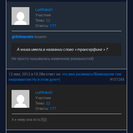
LortRokot1
Участник
Темы:
22
Ответы:
177
@Schisandra
пишет:
А книга имела в названии слово » трансерфинг » ?
Не просто называлась изменение реальностей)
12 мая, 2012 в 10:28
в ответ на:
что мне развивать?Вампиризм там
некромантию Ну в этом духе+)
#107288
LortRokot1
Участник
Темы:
22
Ответы:
177
А к чему она есть?))))