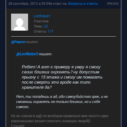
28 сентября, 2012 в 05:59
в ответ на:
Вопросы и ответы
#96365
LortRokot1
Участник
Темы:
22
Ответы:
177
@Feanor
пишет:
@LortRokot1
пишет:
Ребят! А вот к примеру я умру я смогу
своих близких охронять? ну допустим
прыгну с 15 этажа и смогу им помагать
после смерти это вроде как типо
хранителя да?
Нет, ты попадешь в ад, ибо самоубийство грех, и не
сможешь охранять не только близких, но и себя
самого.
Ну не совсем в ад)) но вообщем правильно мне просто один
нарасказывал решил спросить знающих людей))
Спасиб)