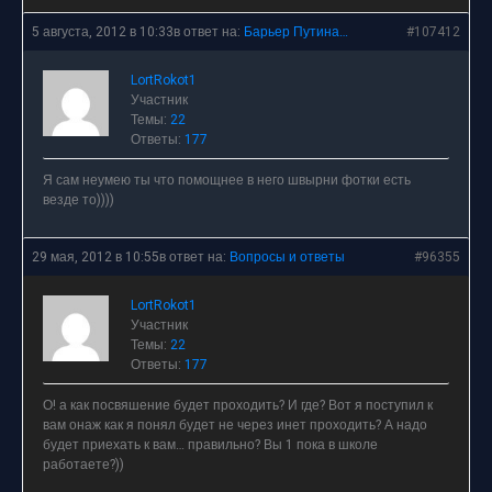
5 августа, 2012 в 10:33
в ответ на:
Барьер Путина…
#107412
LortRokot1
Участник
Темы:
22
Ответы:
177
Я сам неумею ты что помощнее в него швырни фотки есть
везде то))))
29 мая, 2012 в 10:55
в ответ на:
Вопросы и ответы
#96355
LortRokot1
Участник
Темы:
22
Ответы:
177
О! а как посвяшение будет проходить? И где? Вот я поступил к
вам онаж как я понял будет не через инет проходить? А надо
будет приехать к вам… правильно? Вы 1 пока в школе
работаете?))