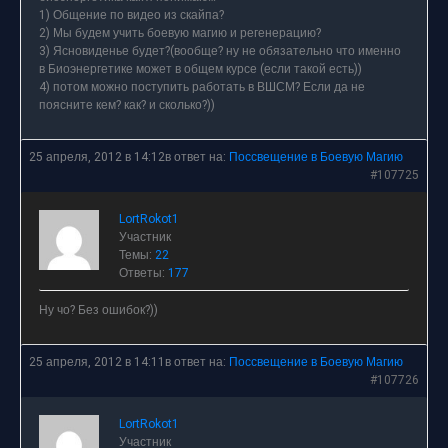
1) Общение по видео из скайпа?
2) Мы будем учить боевую магию и регенерацию?
3) Ясновиденье будет?(вообще? ну не обязательно что именно
в Биоэнергетике может в общем курсе (если такой есть))
4) потом можно поступить работать в ВШСМ? Если да не
поясните кем? как? и сколько?))
25 апреля, 2012 в 14:12
в ответ на:
Поссвещение в Боевую Магию
#107725
LortRokot1
Участник
Темы:
22
Ответы:
177
Ну чо? Без ошибок?))
25 апреля, 2012 в 14:11
в ответ на:
Поссвещение в Боевую Магию
#107726
LortRokot1
Участник