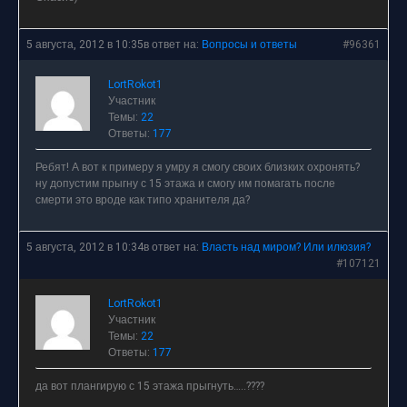
5 августа, 2012 в 10:35
в ответ на:
Вопросы и ответы
#96361
LortRokot1
Участник
Темы:
22
Ответы:
177
Ребят! А вот к примеру я умру я смогу своих близких охронять?
ну допустим прыгну с 15 этажа и смогу им помагать после
смерти это вроде как типо хранителя да?
5 августа, 2012 в 10:34
в ответ на:
Власть над миром? Или илюзия?
#107121
LortRokot1
Участник
Темы:
22
Ответы:
177
да вот плангирую с 15 этажа прыгнуть…..????