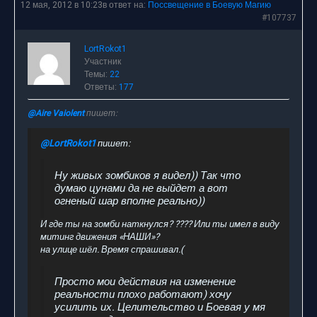
12 мая, 2012 в 10:23
в ответ на:
Поссвещение в Боевую Магию
#107737
LortRokot1
Участник
Темы:
22
Ответы:
177
@Aire Vaiolent
пишет:
@LortRokot1
пишет:
Ну живых зомбиков я видел)) Так что
думаю цунами да не выйдет а вот
огненый шар вполне реально))
И где ты на зомби наткнулся? ???? Или ты имел в виду
митинг движения «НАШИ»?
на улице шёл. Время спрашивал.(
Просто мои действия на изменение
реальности плохо работают) хочу
усилить их. Целительство и Боевая у мя