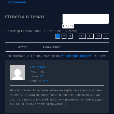
Избранное
Ответы в темах
Просмотр 15 сообщений - с 1 по 15 (из 177 всего)
1
2
3
…
10
11
12
→
Автор
Сообщения
28 сентября, 2012 в 06:02
в ответ на:
управление погодой
#106698
LortRokot1
Участник
Темы:
22
Ответы:
177
Да я пробывал. Есть такая штука как вербальная магия) я о ней
писал типо загадываеш желание и оно исполняеться) И если
смотреть пристально в облака то они расейвуються (не всегда и
ты ОЧЕНЬ сильно после этого устаеш)