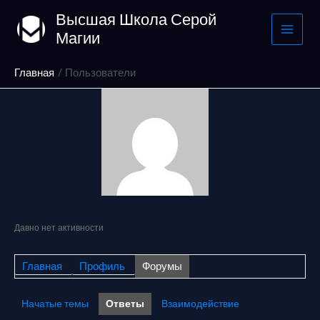
Перейти
Высшая Школа Серой
к
Магии
содержимому
Главная
Пользователи
Давно нет активности
Главная
Профиль
Форумы
Начатые темы
Ответы
Взаимодействие