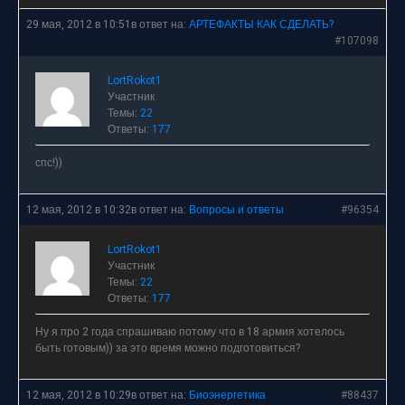
29 мая, 2012 в 10:51
в ответ на:
АРТЕФАКТЫ КАК СДЕЛАТЬ?
#107098
LortRokot1
Участник
Темы:
22
Ответы:
177
спс!))
12 мая, 2012 в 10:32
в ответ на:
Вопросы и ответы
#96354
LortRokot1
Участник
Темы:
22
Ответы:
177
Ну я про 2 года спрашиваю потому что в 18 армия хотелось
быть готовым)) за это время можно подготовиться?
12 мая, 2012 в 10:29
в ответ на:
Биоэнергетика
#88437