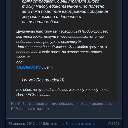
прям страдают. силы тратят много
толку мало(. единственное что полезно
это пока поднятие настроения собирание
энергии космоса и деревьев и
вытягивание боли…
Целительство хромает говоришь? Найди хорошего
мастера рэйки, получи у него инициацию, почитай
побольше литературы и практикуй!
Что касается боевой магии… Занимайся цигуном, и
воспитывай в себе волю. На первое время этого
хватит.
спс!
@LortRokot1
пишет:
Ну чо? Без ошибок?))
Без обид, но русский тебе всё же следует подучить.
Иначе ЕГЭ не сдашь.
Не. У н7ас классная система образования)) если знаеш ее то
ЕГЭ слаш на отлично))
26 апреля, 2012 в 11:53
в ответ на:
Вопросы и ответы
#96306