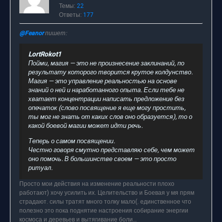
Темы:
22
Ответы:
177
@Feanor
пишет:
LortRokot1
Пойми, магия — это не произнесение заклинаний, по
результату которого творится крутое колдунство.
Магия — это управление реальностью на основе
знаний о ней и наработанного опыта. Если тебе не
хватает концентрации написать предложение без
опечаток (слово посвящение я еще могу простить,
ты мог не знать от каких слов оно образуется), то о
какой боевой магии может идти речь.
Теперь о самом посвящении.
Честно говоря смутно представляю себе, чем может
оно помочь. В большинстве своем — это просто
ритуал.
Просто мои действия на изменение реальности плохо
работают) хочу усилить их. Целительство и Боевая у мя прям
страдают. силы тратят много толку мало(. единственное что
полезно это пока поднятие настроения собирание энергии
космоса и деревьев и вытягивание боли…