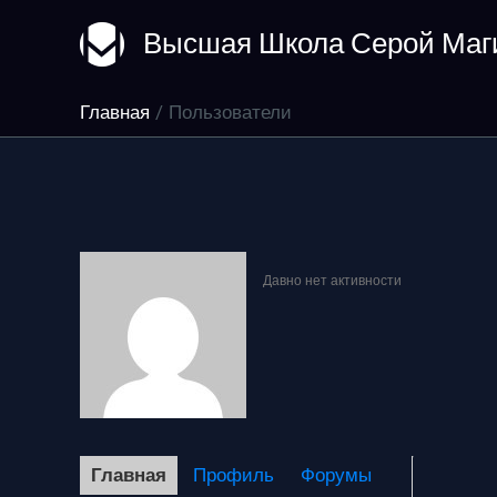
Перейти
Высшая Школа Серой Маг
к
содержимому
Главная
Пользователи
Давно нет активности
Главная
Профиль
Форумы