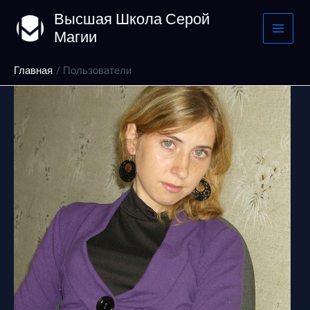
Перейти
Высшая Школа Серой
к
Магии
содержимому
Главная
Пользователи