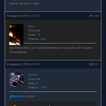
Хватит засорять тему.
9 февраля, 2007 в 17:18
#82266
Мэри
Участник
Темы:
10
Ответы:
2301
пробОвал блин, ну о какой магии может идти речь без общего
образования….
9 февраля, 2007 в 19:14
#82267
Feanor
Участник
Темы:
6
Ответы:
1794
@Ярослав
пишет: