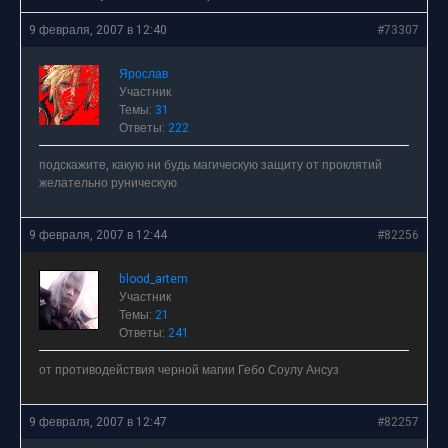
9 февраля, 2007 в 12:40
#73307
Ярослав
Участник
Темы:
31
Ответы:
222
подскажите, какую ни будь магическую защиту от проклятий
желательно руническую
9 февраля, 2007 в 12:44
#82256
blood_artem
Участник
Темы:
21
Ответы:
241
от противодействия черной магии Гебо Соулу Ансуз
9 февраля, 2007 в 12:47
#82257