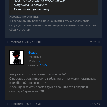
Просто ты очень уж любознателен.
А турисаз не поможет.
Хватит засорять тему.
Ярослав, не кипятись.
Ты задал общий вопрос, нехочешь конкретизировать свою
ситуацию..естесственно ты не получишь ничего кроме таких же
общих ответов
10 февраля, 2007 в 10:01
#82268
Федор
Участник
Темы:
32
Ответы:
1565
Раз уж все, то и я вставлю….как всегда ????
С помощью религии можно избавится от проклов и негативных
воздействий/привязок ????
А вообще я заметил самая лучшая защита это неверие и
самоперебарывание! ????
10 февраля, 2007 в 15:31
#82269