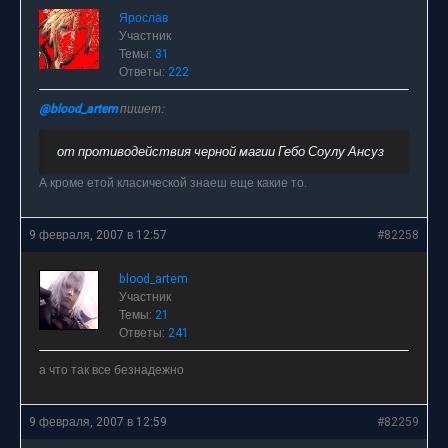
Ярослав
Участник
Темы:
31
Ответы:
222
@blood_artem
пишет:
от противодействия черной магии Гебо Соулу Ансуз
А кроме етой класической знаеш еще какие то.
9 февраля, 2007 в 12:57
#82258
blood_artem
Участник
Темы:
21
Ответы:
241
а что так все безнадежно
9 февраля, 2007 в 12:59
#82259