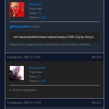
Ярослав
Участник
Темы:
31
Ответы:
222
@blood_artem
пишет:
от противодействия черной магии Гебо Соулу Ансуз
Просто эту защиту я уже пробовал, она не очень помогла
9 февраля, 2007 в 13:02
#82260
blood_artem
Участник
Темы:
21
Ответы:
241
а, Альгиз пробывал
9 февраля, 2007 в 13:04
#82261