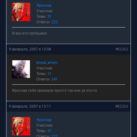
Ярослав
Участник
Темы:
31
Ответы:
222
Я все ето пробывал.
9 февраля, 2007 в 13:08
#82262
blood_artem
Участник
Темы:
21
Ответы:
241
Ярослав тебя проклали просто так или за что-то
9 февраля, 2007 в 13:11
#82263
Ярослав
Участник
Темы:
31
Ответы:
222