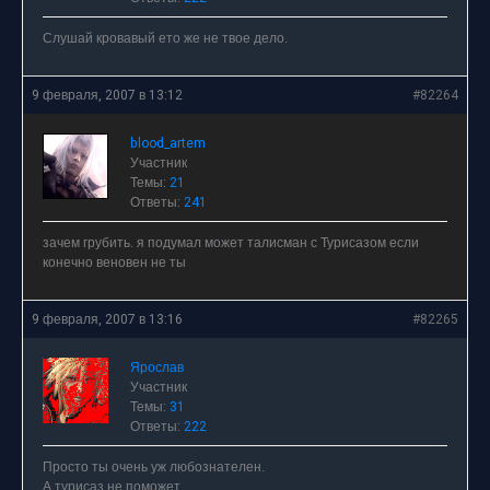
Слушай кровавый ето же не твое дело.
9 февраля, 2007 в 13:12
#82264
blood_artem
Участник
Темы:
21
Ответы:
241
зачем грубить. я подумал может талисман с Турисазом если
конечно веновен не ты
9 февраля, 2007 в 13:16
#82265
Ярослав
Участник
Темы:
31
Ответы:
222
Просто ты очень уж любознателен.
А турисаз не поможет.