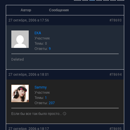
Автор
Сообщения
27 октября, 2006 в 17:56
#78693
EKA
Участник
Темы: 0
Ответы:
9
Deleted
27 октября, 2006 в 18:01
#78694
Sammy
Участник
Темы:
1
Ответы:
207
Если бы все так было просто… 🙄
27 октября, 2006 в 18:17
#78695