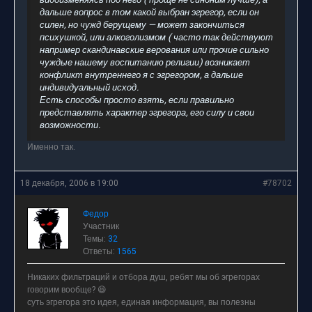
дальше вопрос в том какой выбран эгрегор, если он
силен, но чужд берущему — может закончиться
психушкой, или алкоголизмом ( часто так действуют
например скандинавские верования или прочие сильно
чуждые нашему воспитанию религии) возникает
конфликт внутреннего я с эгрегором, а дальше
индивидуальный исход.
Есть способы просто взять, если правильно
представлять характер эгрегора, его силу и свои
возможности.
Именно так.
18 декабря, 2006 в 19:00
#78702
Федор
Участник
Темы:
32
Ответы:
1565
Никаких фильтраций и отбора душ, ребят мы об эгрегорах
говорим вообще? 😆
суть эгрегора это идея, единая информация, вы полезны