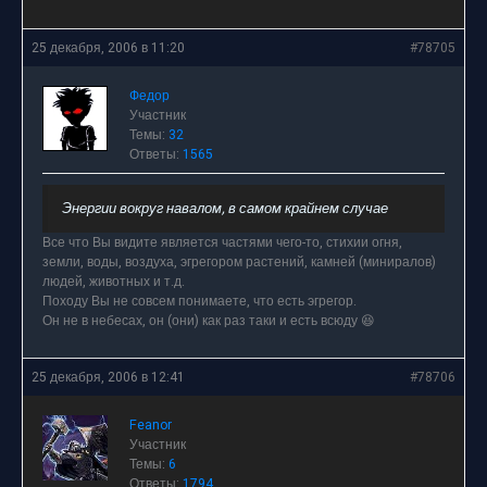
25 декабря, 2006 в 11:20
#78705
Федор
Участник
Темы:
32
Ответы:
1565
Энергии вокруг навалом, в самом крайнем случае
Все что Вы видите является частями чего-то, стихии огня,
земли, воды, воздуха, эгрегором растений, камней (миниралов)
людей, животных и т.д.
Походу Вы не совсем понимаете, что есть эгрегор.
Он не в небесах, он (они) как раз таки и есть всюду 😆
25 декабря, 2006 в 12:41
#78706
Feanor
Участник
Темы:
6
Ответы:
1794