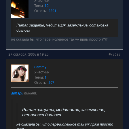
Участник
Темы:
10
Ответы:
2301
Ритал защиты, медитация, заземление, остановка
диалога
не сказала бы, что перечисленное так уж прям просто ????
27 октября, 2006 в 19:25
#78698
Sammy
Участник
Темы:
1
Ответы:
207
@Мэри
пишет:
Ритал защиты, медитация, заземление,
остановка диалога
не сказала бы, что перечисленное так уж прям просто