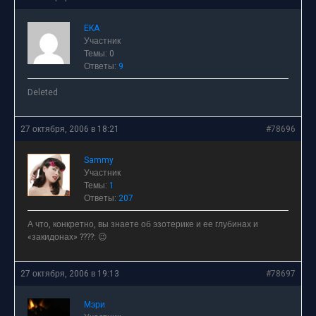
EKA
Участник
Темы: 0
Ответы:
9
Deleted
27 октября, 2006 в 18:21
#78696
Sammy
Участник
Темы:
1
Ответы:
207
А что, конкретно, вы знаете об эзотерике и ее глубинах и
«закидонах» ????: 😉
27 октября, 2006 в 19:13
#78697
Мэри