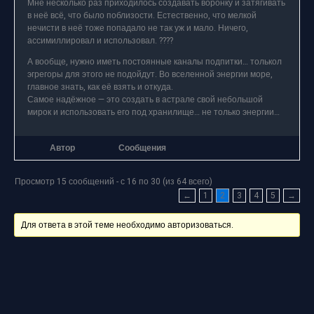
Мне несколько раз приходилось создавать воронку и затягивать
в неё всё, что было поблизости. Естественно, что мелкой
нечисти в неё тоже попадало не так уж и мало. Ничего,
ассимиллировал и использовал. ????
А вообще, нужно иметь постоянные каналы подпитки… толькол
эгрегоры для этого не подойдут. Во вселенной энергии море,
главное знать, как её взять и откуда.
Самое надёжное — это создать в астрале свой небольшой
мирок и использовать его под хранилище… не только энергии…
Автор
Сообщения
Просмотр 15 сообщений - с 16 по 30 (из 64 всего)
←
1
2
3
4
5
→
Для ответа в этой теме необходимо авторизоваться.