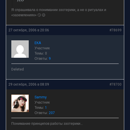
????
Я спрашивала о понимании эзотерики, а не о ритуалах и
«заземлениях» 🙄 😉
27 октября, 2006 в 20:06
#78699
EKA
Участник
Темы: 0
Ответы:
9
Deleted
29 октября, 2006 в 08:09
#78700
Sammy
Участник
Темы:
1
Ответы:
207
Понимание принципов работы эзотерики…