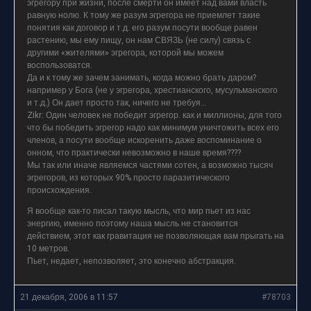
эгрегору при жизни, после смерти он имеет над вами власть
равную нолю. К тому же разум эгрегора не приемлет такие
понятия как договор и т.д. его разум посути вообще равен
растению, мы ему пищу, он нам СВЯЗЬ (не силу) связь с
другими «жителями» эгрегора, которой мы можем
воспользоватся.
Да и к тому же зачем занимать, когда можно брать даром?
например у Бога (не у эгрегора, хрестианского, мусульманского
и т.д.) Он дает просто так, ничего не требуя…
Zikr: Один человек не победит эгрегор. как и миллионы, для того
что бы победить эгрегор надо как минимум уничтожить всех его
членов, а посути вообще искоренить даже воспоминание о
онном, что практически невозможно в наше время????
Мы так или иначе являемся частями сотен, а возможно тысяч
эгрегоров, из которых 90% просто паразитического
происхождения.
Я вообще как-то писал такую мысль, что мир пьет из нас
энергию, именно поэтому наша мысль не становится
действием, этот как гравитация не позволяющая вам прыгать на
10 метров.
Пьет, недает, непозволяет, это конечно абстракция.
21 декабря, 2006 в 11:57
#78703