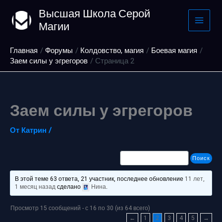
Перейти
Высшая Школа Серой
к
Магии
содержимому
Главная
Форумы
Колдовство, магия
Боевая магия
Заем силы у эгрегоров
Страница 2
Заем силы у эгрегоров
От
Катрин
/
В этой теме 63 ответа, 21 участник, последнее обновление
11 лет,
1 месяц назад
сделано
Нина
.
Просмотр 15 сообщений - с 16 по 30 (из 64 всего)
←
1
2
3
4
5
→