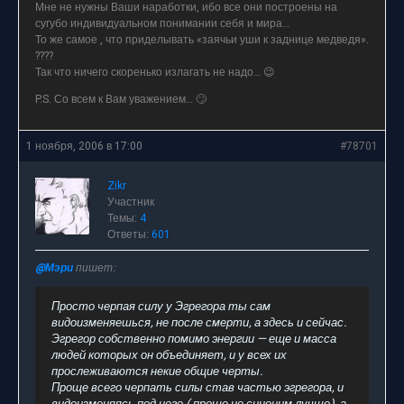
Мне не нужны Ваши наработки, ибо все они построены на
сугубо индивидуальном понимании себя и мира…
То же самое , что приделывать «заячьи уши к заднице медведя».
????
Так что ничего скоренько излагать не надо… 😉
P.S. Со всем к Вам уважением… 🙄
1 ноября, 2006 в 17:00
#78701
Zikr
Участник
Темы:
4
Ответы:
601
@Мэри
пишет:
Просто черпая силу у Эгрегора ты сам
видоизменяешься, не после смерти, а здесь и сейчас.
Эгрегор собственно помимо энергии — еще и масса
людей которых он объединяет, и у всех их
прослеживаются некие общие черты.
Проще всего черпать силы став частью эгрегора, и
видоизменяясь под него ( проще не синоним лучше), а