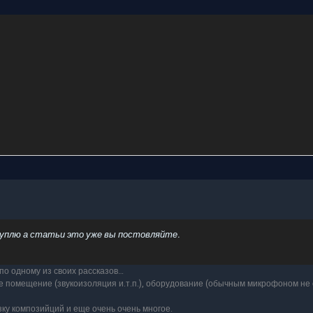
куплю а статьи это уже вы постовляйте.
по одному из своих рассказов…
е помещение (звукоизоляция и.т.п.), оборудование (обычным микрофоном не
зку композийций и еще очень очень многое.