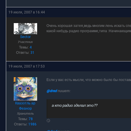
19 июля, 2007 в 16:44
Очень хорошая затея,ведь многим лень искать спе
какой нибудь радио программе,типа :Начинающим 
Sector
Участник
Темы:
4
Ответы:
31
19 июля, 2007 в 17:53
Если у вас есть мысли, что можно было бы постав
@dred
пишет:
Квазотль ар
а кто радио зделал это??
Феанор
Хранитель
Темы:
78
🙄
Ответы:
1986