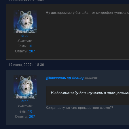
Ну диктором могу быть йа. ток микрофон куплю а 
dred
Участник
Темы:
10
Ответы:
207
19 июля, 2007 в 18:30
@Квазотль ар Феанор
пишет:
Радио можно будет слушать в трех режимах
dred
Участник
Когда наступит сие прекрастное время??
Темы:
10
Ответы:
207