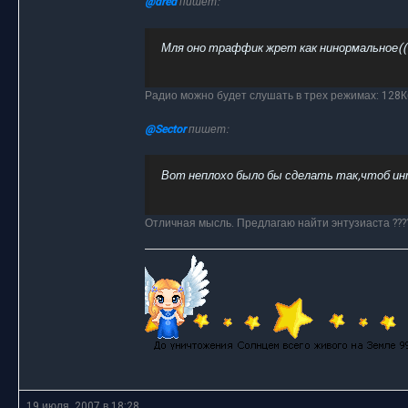
@dred
пишет:
Мля оно траффик жрет как нинормальное((
Радио можно будет слушать в трех режимах: 128К
@Sector
пишет:
Вот неплохо было бы сделать так,чтоб ин
Отличная мысль. Предлагаю найти энтузиаста ????
19 июля, 2007 в 18:28