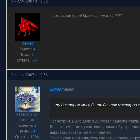
19 июля, 2007 в 19:52
Прекрасная идея! Красивая музыка! ????
Fifelivrin
Участник
Темы:
7
Ответы:
78
19 июля, 2007 в 19:56
@dred
пишет:
Ну диктором могу быть йа. ток микрофон 
Квазотль ар
Феанор
Посмотрим. Было дело я диктовал радоспектакль 
Хранитель
Для этого многое нужно: специально обустроенно
Темы:
78
диктовать внятно, четко и понятно.
Ответы:
1986
Плюс нужно найти диджея, сделать опросы, загру