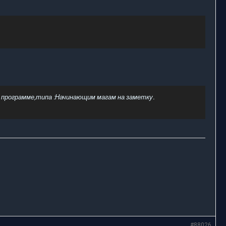
 программе,типа :Начинающим магам на заметку.
#88026