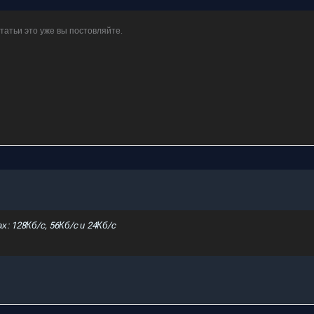
статьи это уже вы постовляйте.
: 128Кб/c, 56Кб/c и 24Кб/c