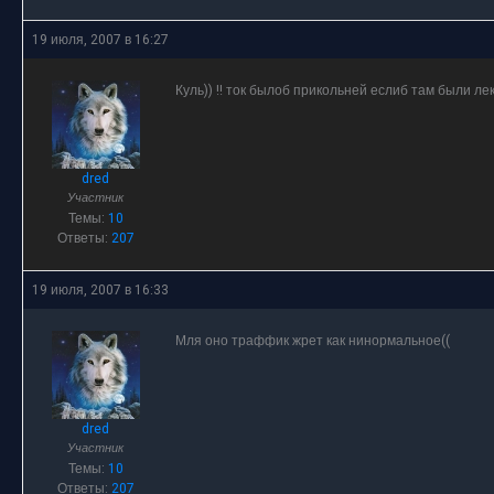
19 июля, 2007 в 16:27
Куль)) !! ток былоб прикольней еслиб там были ле
dred
Участник
Темы:
10
Ответы:
207
19 июля, 2007 в 16:33
Мля оно траффик жрет как нинормальное((
dred
Участник
Темы:
10
Ответы:
207