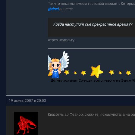
Так что пока мы имеем тестовый вариант. Который
@dred
пишет:
Когда наступит сие прекрастное время??
через недельку.
19 июля, 2007 в 20:03
Квазотль ар Феанор, скажите, пожалуйста, а на р