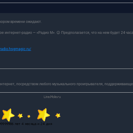
скором времени ожидают.
е интернет-радио — «Радио М». 😉 Предполагается, что на нем будет 24 час
/radio.hsgmagic.ru/
интернет, посредством любого музыкального проигрывателя, поддерживающе