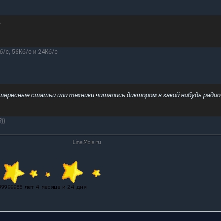
б/c, 56Кб/c и 24Кб/c
тересные статьи или техники читались диктором в какой нибудь радио
))