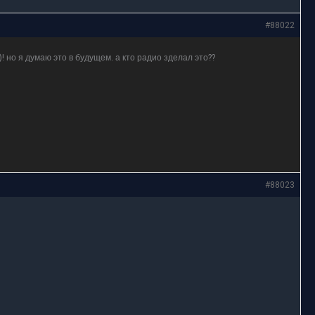
#88022
! но я думаю это в будущем. а кто радио зделал это??
#88023