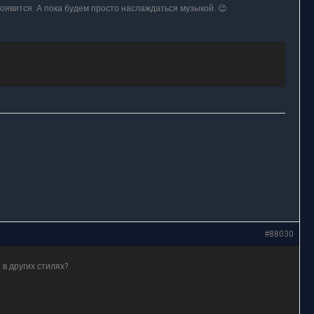
появится. А пока будем просто наслаждаться музыкой. 😉
#88030
в других стилях?