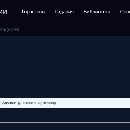
ии
Гороскопы
Гадания
Библиотека
Сон
Радио-М
д
сделано
Квазотль ар Феанор
.