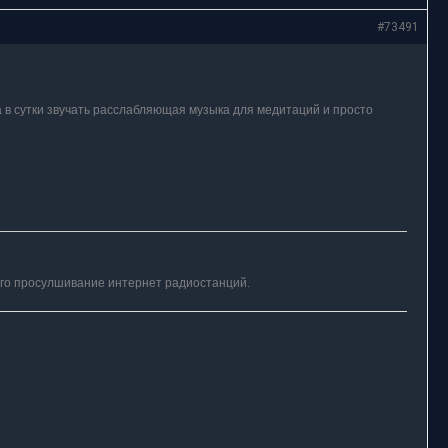
#73491
а в сутки звучать расслабляющая музыка для медитаций и просто
го просулшивание интернет радиостанций.