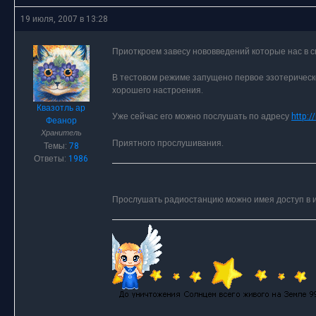
19 июля, 2007 в 13:28
Приоткроем завесу нововведений которые нас в 
В тестовом режиме запущено первое эзотерическо
хорошего настроения.
Квазотль ар
Уже сейчас его можно послушать по адресу
http:/
Феанор
Хранитель
Приятного прослушивания.
Темы:
78
Ответы:
1986
Прослушать радиостанцию можно имея доступ в 