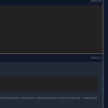
#88028
#88029
 отделаешся), специалист-звукорежисер, и конечно диктор — умеющий