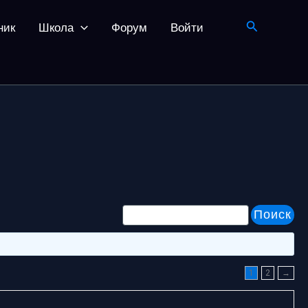
Поиск
ник
Школа
Форум
Войти
1
2
→