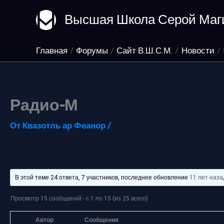
Перейти
Высшая Школа Серой Маг
к
содержимому
Главная
Форумы
Сайт В.Ш.С.М.
Новости
Радио-М
От
Квазотль ар Феанор
/
В этой теме 24 ответа, 7 участников, последнее обновление
11 лет наза
Просмотр 15 сообщений - с 1 по 15 (из 25 всего)
Автор
Сообщения