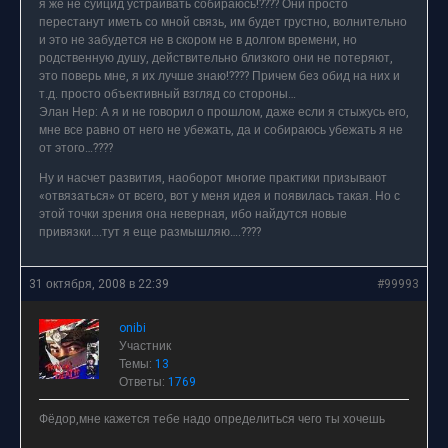
я же не суицид устраивать собираюсь!???? Они просто
перестанут иметь со мной связь, им будет грустно, волнительно
и это не забудется не в скором не в долгом времени, но
родственную душу, действительно близкого они не потеряют,
это поверь мне, я их лучше знаю!???? Причем без обид на них и
т.д. просто объективный взгляд со стороны…
Элан Нер: А я и не говорил о прошлом, даже если я стыжусь его,
мне все равно от него не убежать, да и собираюсь убежать я не
от этого…????
Ну и насчет развития, наоборот многие практики призывают
«отвязаться» от всего, вот у меня идея и появилась такая. Но с
этой точки зрения она неверная, ибо найдутся новые
привязки….тут я еще размышляю….????
31 октября, 2008 в 22:39
#99993
onibi
Участник
Темы:
13
Ответы:
1769
Фёдор,мне кажется тебе надо определиться чего ты хочешь