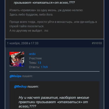
призывают «отвязаться» от всего,????
Изжить «привязки» за одну жизнь…уж думаю нелегко.
Здесь либо буддизм, либо йога.
Проще всего тогда…просто уйти в монастырь…или где-нибудь в
глухой тайге поселиться.
А по другому не выйдет. :no:
1 ноября, 2008 в 17:33
#99998
onibi
Участник
Темы:
13
Ответы:
1769
@Майра
пишет:
@Федор
пишет:
Ну и насчет развития, наоборот многие
практики призывают «отвязаться» от
всего,????