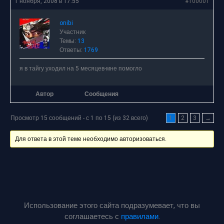
1 ноября, 2008 в 17:55
#100001
onibi
Участник
Темы:
13
Ответы:
1769
я в тайгу уходил на 5 месяцев-мне помогло
Автор
Сообщения
Просмотр 15 сообщений - с 1 по 15 (из 32 всего)
1
2
3
→
Для ответа в этой теме необходимо авторизоваться.
Использование этого сайта подразумевает, что вы
соглашаетесь с
правилами
.