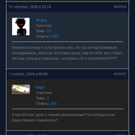
31 октября, 2008 в 23:18
#99994
Федор
Участник
Темы:
32
Ответы:
1565
Именно поэтому я хочу бросить все, что бы не подталкивали,
неподакивали, никто не лез в мою душу, сам по себе. все станет
чистым, ясным и открытым….но боюсь что я хочу многого!????
1 ноября, 2008 в 08:50
#99995
Bagir
Участник
Темы:
3
Ответы:
426
А как обстоит дело с твоими увлечениями? Что нибудь в них
существенно поменялось?