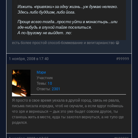
Изжить «привязки» за одну жизнь…уж думаю нелегко.
Здесь либо буддизм, либо йога.
Проще всего тогда…просто уйти в монастырь…или
где-нибудь в глухой тайге поселиться.
А по другому не выйдет. :no:
есть более простой способ-бомжевание и вегитарианство 😀
1 ноября, 2008 в 17:40
#99999
Мэри
Участник
Темы:
10
Ответы:
2301
Я просто в свое время уехала в другой город, связь не рвала,
письма писала изредка, чтоб не скучали, а если вдруг поймешь
что зря и вернешься — дык это уже быдет совсем другое, ты
станешь жить в месте, куда ты захотел вернуться, а не тупо где
родился.