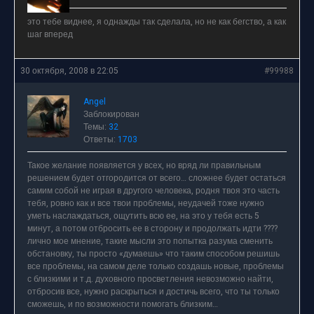
это тебе виднее, я однажды так сделала, но не как бегство, а как
шаг вперед
30 октября, 2008 в 22:05
#99988
Angel
Заблокирован
Темы:
32
Ответы:
1703
Такое желание появляется у всех, но вряд ли правильным
решением будет отгородится от всего… сложнее будет остаться
самим собой не играя в другого человека, родня твоя это часть
тебя, ровно как и все твои проблемы, неудачей тоже нужно
уметь наслаждаться, ощутить всю ее, на это у тебя есть 5
минут, а потом отбросить ее в сторону и продолжать идти ????
лично мое мнение, такие мысли это попытка разума сменить
обстановку, ты просто «думаешь» что таким способом решишь
все проблемы, на самом деле только создашь новые, проблемы
с близкими и т.д. духовного просветления невозможно найти,
отбросив все, нужно раскрыться и достичь всего, что ты только
сможешь, и по возможности помогать близким…