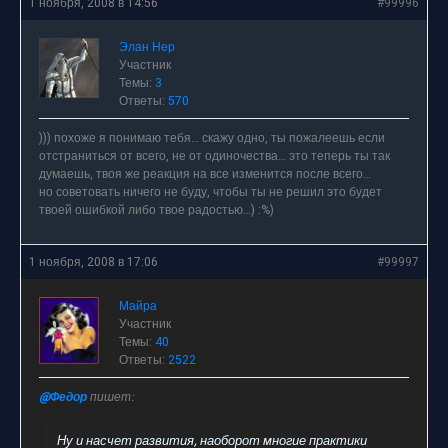
1 ноября, 2008 в 14:56
#99996
Элан Нер
Участник
Темы:
3
Ответы:
570
))) похоже я понимаю тебя… скажу одно, ты пожалеешь если
отстраниться от всего, не от одиночества… это теперь ты так
думаешь, твоя же реакция на все изменится после всего…
но советовать ничего не буду, чтобы ты не решил это будет
твоей ошибкой либо твое радостью…) :%)
1 ноября, 2008 в 17:06
#99997
Майра
Участник
Темы:
40
Ответы:
2522
@Федор
пишет:
Ну и насчет развития, наоборот многие практики