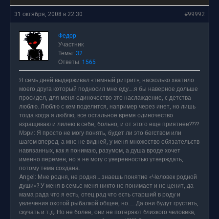
31 октября, 2008 в 22:30
#99992
Федор
Участник
Темы:
32
Ответы:
1565
Я семь дней выдерживал «темный ритрит», насколько хватило
моего друга который подносил мне еду….я бы наверное дольше
просидел, для меня одиночество это наслаждение, с детства
люблю. Люблю с кем поделится, например через инет, но лишь
тогда когда я люблю, все остальное время одиночество
взращиваю и лилею в себе, больно, и от этого еще приятнее????
Мэри: Я просто не могу понять, будет ли это бегством или
шагом вперед, а мне не видней, у меня множество обязательств
навязанных, как я понимаю, разумом, а душа вроде хочет
именно перемен, но я не могу с уверенностью утверждать,
потому тема создана.
Angel: Мне родня, не родня….знаешь понятие «Человек родной
души»? У меня в семье меня никто не понимает и не ценит, да
мама рада что я есть, отец рад что есть старший в роду и
увлечения охотой рыбалкой общее, но……Да они будут грустить,
скучать и т.д. Но не более, они не потеряют близкого человека,