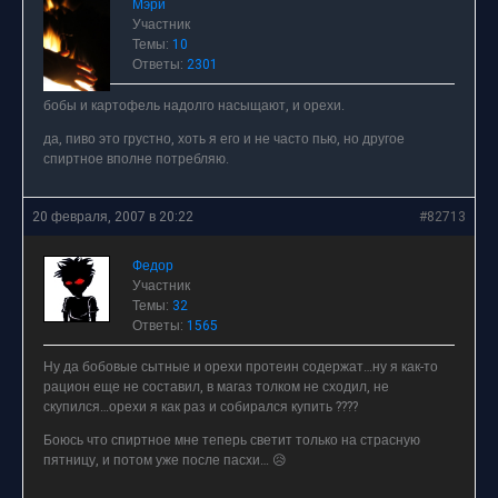
Мэри
Участник
Темы:
10
Ответы:
2301
бобы и картофель надолго насыщают, и орехи.
да, пиво это грустно, хоть я его и не часто пью, но другое
спиртное вполне потребляю.
20 февраля, 2007 в 20:22
#82713
Федор
Участник
Темы:
32
Ответы:
1565
Ну да бобовые сытные и орехи протеин содержат…ну я как-то
рацион еще не составил, в магаз толком не сходил, не
скупился…орехи я как раз и собирался купить ????
Боюсь что спиртное мне теперь светит только на страсную
пятницу, и потом уже после пасхи… 😥