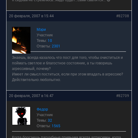
К сидхам не стремлюсь…надо будет…сами свалятся… 😆
20 февраля, 2007 в 15:44
#82708
Мэри
Участник
Темы:
10
Ответы:
2301
Знаешь, всегда казалось что пост для того, чтобы очиститься и
поймать светлое и благостное состояние, а ты говоришь
агрессивный, почему?
Имеет ли смысл поститься, если при этом впадать в агрессию?
Действительно любопытно.
20 февраля, 2007 в 16:47
#82709
Федор
Участник
Темы:
32
Ответы:
1565
Когда бросаешь пагшубные привычки всегда аггресивен, когда