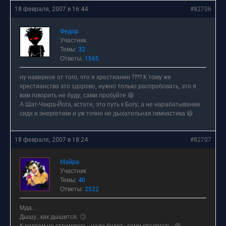
18 февраля, 2007 в 16:44
#82706
Федор
Участник
Темы:
32
Ответы:
1565
ну наверное от того, что я хрестианин ???? К тому же
хрестианство это здорово, нужно только распробовать, это я
вам говорить не буду, сами пробуйте 😆
А Шат-Чакра-Йога, кстате, это путь к Богу, а не нарабатывание
сидх и энергетики и уж точно не дыхательная гимнастика 😆
18 февраля, 2007 в 18:24
#82707
Майра
Участник
Темы:
40
Ответы:
2522
Мда…
Дышу…как дышится. 🙄