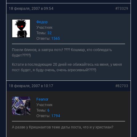
18 февраля, 2007 в 09:54
#73329
Федор
Участник
Темы:
32
Ответы:
1565
Поели блинов, а завтра потс! ???? Кошмар, кто соблюдать
будет?????)
Кстати в последующие 20 дней не обижайтесь на меня, у меня
пост будет, я буду очень, очень агресивный!????)
18 февраля, 2007 в 10:17
#82703
Feanor
Участник
Темы:
6
Ответы:
1794
А разве у Кришнаитов теже даты поста, что и у христиан?