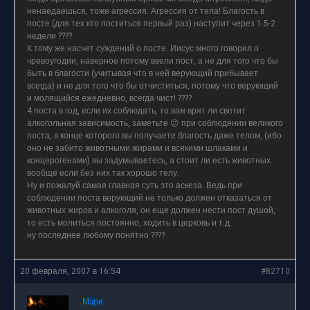
ненаедаешься, тоже агрессия. Агрессия от тела! Благость в
посте (для тех кто поститься первый раз) наступит через 1.5-2
недели ????
К тому же насчет суждений о посте. Иисус много говорил о
чревоугодии, наверное потому ввели пост, а не для того что бы
быть в благости (учитывая что в ней верующий прибывает
всегда) и не для того что бы отчиститься, потому что верующий
и молящийся ежедневно, всегда чист! ????
4 поста в год, если их соблюдать, то вам врят ли светит
алкогольная зависимость, заметьте 😉 при соблюдении великого
поста, в конце которого вы получаете благость даже телом, (ибо
оно не забито животными жирами и всякими шлаками и
концерогенами) вы задумываетесь, а стоит ли есть животных
вообще если без них так хорошо телу.
Ну и пожалуй самая главная суть это аскеза. Ведь при
соблюдении поста верующий не только должен отказаться от
животных жиров и алкоголя, он еще должен нести пост душой,
то есть молиться постоянно, ходить в церковь и т.д.
ну последнее любому понятно ????
20 февраля, 2007 в 16:54
#82710
Мэри