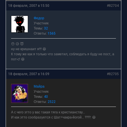
18 февраля, 2007 в 15:50
#82704
Федор
Участник
Темы:
32
Ответы:
1565
😯 😥 😈
ну не кришнаит я!!! 😆
К тому же как я только что заметил, соблюдать я буду не пост, а
пот-с! 😆
18 февраля, 2007 в 16:09
#82705
Майра
Участник
Темы:
40
Ответы:
2522
А с чего этто у вас такая тяга к христианству…
И как этто сообразуется с Шат=чакра-йогой… ????: 😆