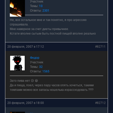
Участник
Темы:
10
Ответы:
2301
Не, все остальное мне и так понятно, я про агрессию
спрашивала.
Мне наверное за счет диеты привычнее.
Кстати вполне сытым быть постной пищей вполне реально
20 февраля, 2007 в 17:12
#82711
Федор
Участник
Темы:
32
Ответы:
1565
Зато пива нет 😥 😆
Да и пища, поел, через пару часов опять хочеться, такими
темпами можно все запасы кошелька израссходовать ????
20 февраля, 2007 в 18:00
#82712