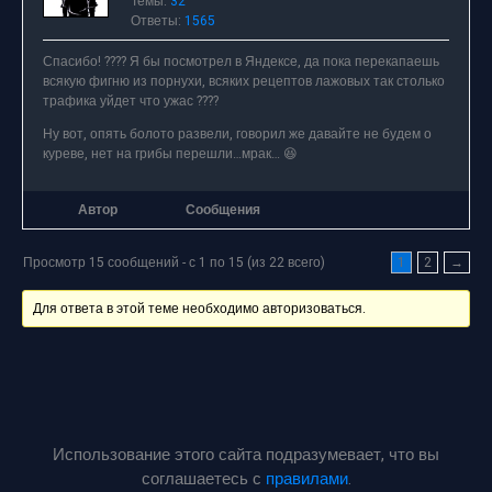
Темы:
32
Ответы:
1565
Спасибо! ???? Я бы посмотрел в Яндексе, да пока перекапаешь
всякую фигню из порнухи, всяких рецептов лажовых так столько
трафика уйдет что ужас ????
Ну вот, опять болото развели, говорил же давайте не будем о
куреве, нет на грибы перешли…мрак… 😆
Автор
Сообщения
Просмотр 15 сообщений - с 1 по 15 (из 22 всего)
1
2
→
Для ответа в этой теме необходимо авторизоваться.
Использование этого сайта подразумевает, что вы
соглашаетесь с
правилами
.