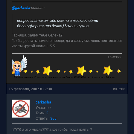
@garkasha
пишет:
вопрос знатокам: где можно в москве найти
белену(черная или белая)? очень нужно
Гаркаша, зачем тебе белена?
Грибы достать намного проще, да и сразу сможешь понтоваться
что ты крутой шаман. ????
15 февраля, 2007 в 17:38
#81286
garkasha
Участник
Темы:
9
Ответы:
360
гг????) а это мысль???? а где грибы тогда взять..?