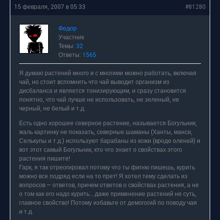
15 февраля, 2007 в 05:33
#81280
Федор
Участник
Темы:
32
Ответы:
1565
Я думаю растений много и с многими можно работать, включая
чай, но стоит вспомнить что чай выводит организм из
дисбаланса и является тонизирующим, и сразу становится
понятно, что чай лучше не использовать, не зеленый, не
черный, не белый и т.д.
Есть одно хорошее северное растение, называется Богульник,
жаль картинку не показать, северные шаманы (Ханты, манси,
Селькупы и т.д.) используют барабаны из кожи (вроде оленей) и
вот этот самый Богульник, кто что знает о свойствах этого
растения пишите!
Гарк, я так отреогировал потому что ты фигню пишешь, курить
можно все подряд если на то прет! Я хотел тему сделать из
вопросов — ответов, причем ответов о свойствах растения, а не
о том как его надо курить….даже применение растений не суть,
главное свойство! Потому избавьте от демогогий по поводу чая
и т.д.