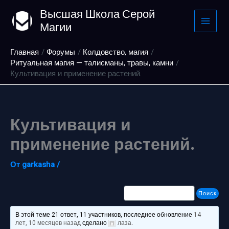
Перейти
Высшая Школа Серой
к
Магии
содержимому
Главная
Форумы
Колдовство, магия
Ритуальная магия — талисманы, травы, камни
Культивация и применение растений.
Культивация и
применение растений.
От
garkasha
/
В этой теме 21 ответ, 11 участников, последнее обновление
14
лет, 10 месяцев назад
сделано
лаза
.