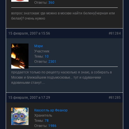
Ответы:
360
вопрос знатокам: где можно в москве найти белену(черная или
белая)? очень нужно
15 февраля, 2007 в 15:56
#81284
Мэри
Участник
Темы:
10
Ответы:
2301
продается только по рецепту насколько я знаю, а собирать в
Москве и ближайшем подъмосковье… тут и одуванчики
ядовиными станут….
15 февраля, 2007 в 17:29
#81285
Квазотль ар Феанор
Хранитель
Темы:
78
Ответы:
1986