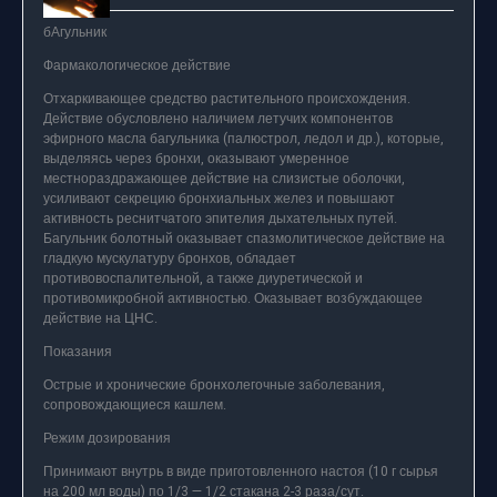
бАгульник
Фармакологическое действие
Отхаркивающее средство растительного происхождения.
Действие обусловлено наличием летучих компонентов
эфирного масла багульника (палюстрол, ледол и др.), которые,
выделяясь через бронхи, оказывают умеренное
местнораздражающее действие на слизистые оболочки,
усиливают секрецию бронхиальных желез и повышают
активность реснитчатого эпителия дыхательных путей.
Багульник болотный оказывает спазмолитическое действие на
гладкую мускулатуру бронхов, обладает
противовоспалительной, а также диуретической и
противомикробной активностью. Оказывает возбуждающее
действие на ЦНС.
Показания
Острые и хронические бронхолегочные заболевания,
сопровождающиеся кашлем.
Режим дозирования
Принимают внутрь в виде приготовленного настоя (10 г сырья
на 200 мл воды) по 1/3 — 1/2 стакана 2-3 раза/сут.