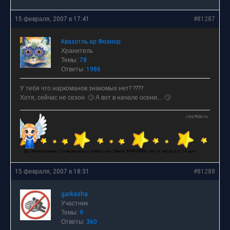
15 февраля, 2007 в 17:41
#81287
Квазотль ар Феанор
Хранитель
Темы:
78
Ответы:
1986
У тебя что наркоманов знакомых нет? ????
Хотя, сейчас не сезон. 🙄 А вот в начале осени…. 🙄
15 февраля, 2007 в 18:31
#81288
garkasha
Участник
Темы:
9
Ответы:
360