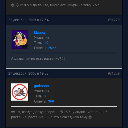
😆 😆 ггыг???? да лан те, много есть инфы на тему..????
21 декабря, 2006 в 17:54
#81278
Майра
Участник
Темы:
40
Ответы:
2522
А разве чай не есть растение? 🙄
21 декабря, 2006 в 19:33
#81279
garkasha
Участник
Темы:
9
Ответы:
360
хм… я, вроде, дарку говорил… 😯 ???? ну ладно.. чего гришь?
растение, растение….. но это в соседнюю тему 😆