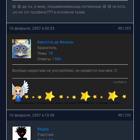
😆 😆 да ты, я вижу, пошаманиваешщь потихоньку 😆 😆 ну есть
,но не тот профиль???? в основном трава
16 февраля, 2007 в 00:33
#81289
Квазотль ар Феанор
Хранитель
Темы:
78
Ответы:
1986
Вообще наркотики не употребляю, не нравятся они мне 🙄
16 февраля, 2007 в 10:38
#81290
Федор
Участник