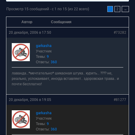
Просмотр 15 сообщений - с 1 по 15 (из 22 всего)
1
2
→
Автор
Сообщения
20 декабря, 2006 в 17:50
#73282
garkasha
Участник
Темы:
9
Ответы:
360
лаванда…*мечтательно* шикаоная штука.. курить… ???? не,
реально, успокаивает, иногда вставляет.. здоровская трава.. и
почти бесплатно!
20 декабря, 2006 в 19:05
#81277
garkasha
Участник
Темы:
9
Ответы:
360