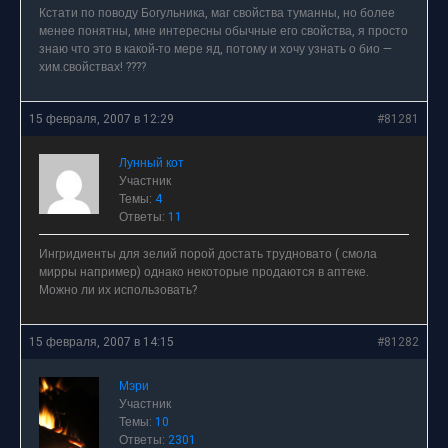
Кстати по поводу Богульника, маг свойства туманны, но более
менее понятны, мне интересны обычные его свойства, я просто
знаю что это в какой-то мере яд, потому и хочу узнать о био —
хим.свойствах! ????
15 февраля, 2007 в 12:29
#81281
Лунный кот
Участник
Темы:
4
Ответы:
11
Ингридиенты для зелий порой достать трудновато ( смола
мирры например) однако некоторые продаются в аптеке.
Можно ли их использовать?
15 февраля, 2007 в 14:15
#81282
Мэри
Участник
Темы:
10
Ответы:
2301