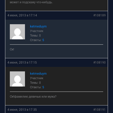
может и подскажу что-нибудь.
4 июня, 2013 в 17:14
#108189
ketmeduym
Участник
Темы: 0
Ответы:
5
Ок!
4 июня, 2013 в 17:15
#108190
ketmeduym
Участник
Темы: 0
Ответы:
5
Ок!фамилию девичью или мужа?
4 июня, 2013 в 17:35
#108191