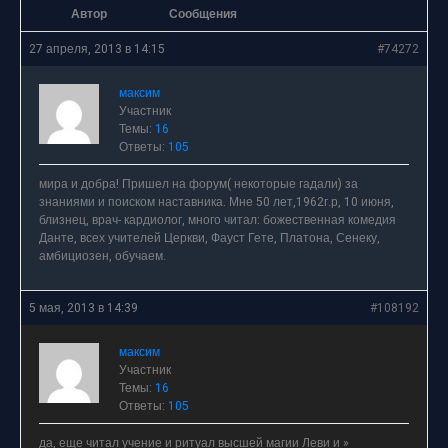
Автор
Сообщения
27 апреля, 2013 в 14:15
#74272
максим
Участник
Темы:
16
Ответы:
105
мира и добра! Пришел на форум( некоторые гадали) за
знаниями и поиском наставника. Мне 50 лет,1962г.р, 10 июня,
близнец, врач- кардиолог, много читал: божественная комедия
Данте, всех учителей Церкви, Фауст Гете, Платона, Сенеку,
амбициозен, обучаем.
5 мая, 2013 в 14:39
#108192
максим
Участник
Темы:
16
Ответы:
105
да, еще читал учение и ритуал высшей магии Леви и »