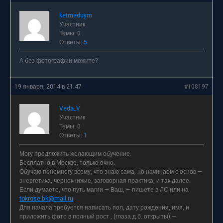
ketmeduym
Участник
Темы: 0
Ответы:
5
А без фотографии можите?
19 января, 2014 в 21:47
#108197
Veda_V
Участник
Темы: 0
Ответы:
1
Могу предложить желающим обучение.
Бесплатно,в Москве, только очно.
Обучаю понемногу всему, что знаю сама, но начинаем с основ —
энергетика, чернокнижие, заговорная практика, и так далее.
Если думаете, что путь магии — Ваш, — пишете в ЛС или на
tokrose.bk@mail.ru
Для начала требуется написать пол, дату рождения, имя, и
приложить фото в полный рост , (глаза д.б. открыты) —