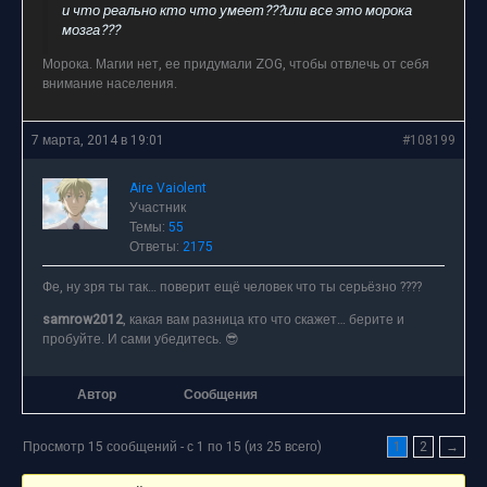
и что реально кто что умеет???или все это морока
мозга???
Морока. Магии нет, ее придумали ZOG, чтобы отвлечь от себя
внимание населения.
7 марта, 2014 в 19:01
#108199
Aire Vaiolent
Участник
Темы:
55
Ответы:
2175
Фе, ну зря ты так… поверит ещё человек что ты серьёзно ????
samrow2012
, какая вам разница кто что скажет… берите и
пробуйте. И сами убедитесь. 😎
Автор
Сообщения
Просмотр 15 сообщений - с 1 по 15 (из 25 всего)
1
2
→