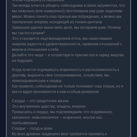
чтобы подчеркнуть сказанное.
Так иногда хочется убедить собеседника в своих аргументах, что
мы невольно (или намеренно) протягиваем ему руки ладонями
вверх. Можно понять наш призыв как побуждение, а можно как
проявление энергии, исходящей из тонких центров.
Завершая удачно какое-либо дело, мы потираем руки. Почему
мы так поступаем?
Это становится подтверждением итога, мы накапливаем
энергию радости и удовлетворенности, гармонии отношений с
миром и отношения к себе.
Делайте это чаще – и почувствуете прилив сил и заряд энергии
на будущее.
Когда хочется подчеркнуть искренность и расположенность к
другому, выразить свое сопереживание, сочувствие, мы
прикладываем руку к сердцу.
Как правило, собеседники не только понимают наш порыв, но и
как-то вдруг проникаются к нам особым доверием.
Сердце – это средоточие жизни.
Это внутреннее царство, кладезь энергии.
Прикасаясь к сердцу, мы подтверждаем, что подуманное,
сказанное, невысказанное – искреннее, внутри нас
прибывающее.
Сердце – сосуд и храм.
Во всех древних традициях мозг требуется призвать к