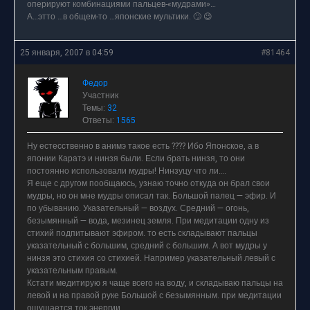
оперируют комбинациями пальцев-«мудрами»…
А…этто …в общем-то …японские мультики. 🙄 😉
25 января, 2007 в 04:59
#81464
Федор
Участник
Темы:
32
Ответы:
1565
Ну естесственно в анимэ такое есть ???? Ибо Японское, а в
японии Каратэ и нинзя были. Если брать нинзя, то они
постоянно использовали мудры! Нинзуцу что ли….
Я еще с другом пообщаюсь, узнаю точно откуда он брал свои
мудры, но он мне мудры описал так. Большой палец — эфир. И
по убыванию. Указательный — воздух. Средний — огонь,
безымянный — вода, мезинец земля. При медитации одну из
стихий подпитывают эфиром. то есть складывают пальцы
указательный с большим, средний с большим. А вот мудры у
нинзя это стихия со стихией. Например указательный левый с
указательным правым.
Кстати медитирую я чаще всего на воду, и складываю пальцы на
левой и на правой руке Большой с безымянным. при медитации
ощущается ток энергии.