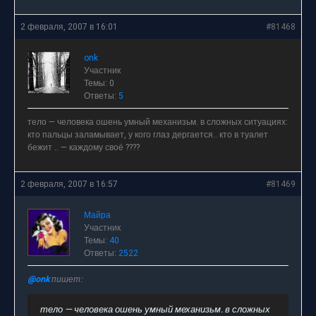
2 февраля, 2007 в 16:01
#81468
onk
Участник
Темы: 0
Ответы:
5
тело — человека ошень умный механизьм. в сложных ситуациях:
кто пальцы заламывает, у кого глаз дергается.. кто в туалет
бежит .. — каждому своё ????
2 февраля, 2007 в 16:57
#81469
Майра
Участник
Темы:
40
Ответы:
2522
@onk
пишет:
тело — человека ошень умный механизьм. в сложных