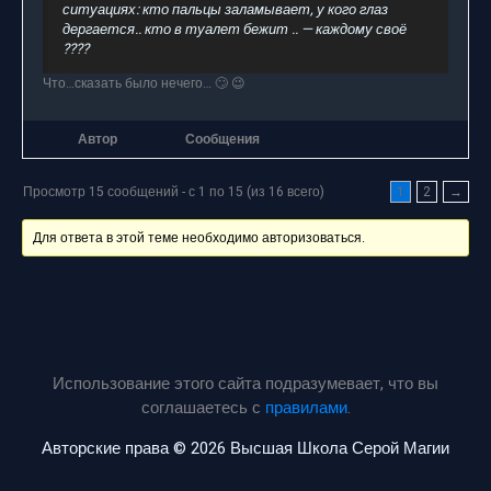
ситуациях: кто пальцы заламывает, у кого глаз
дергается.. кто в туалет бежит .. — каждому своё
????
Что…сказать было нечего… 🙄 😉
Автор
Сообщения
Просмотр 15 сообщений - с 1 по 15 (из 16 всего)
1
2
→
Для ответа в этой теме необходимо авторизоваться.
Использование этого сайта подразумевает, что вы
соглашаетесь с
правилами
.
Авторские права © 2026 Высшая Школа Серой Магии