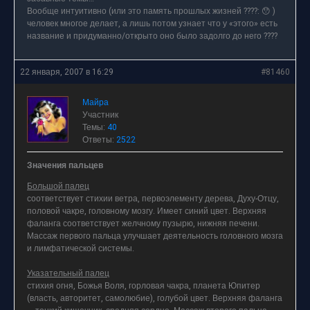
Вообще интуитивно (или это память прошлых жизней ????: 😯 )
человек многое делает, а лишь потом узнает что у «этого» есть
название и придуманно/открыто оно было задолго до него ????
22 января, 2007 в 16:29
#81460
Майра
Участник
Темы:
40
Ответы:
2522
Значения пальцев
Большой палец
соответствует стихии ветра, первоэлементу дерева, Духу-Отцу,
половой чакре, головному мозгу. Имеет синий цвет. Верхняя
фаланга соответствует желчному пузырю, нижняя печени.
Массаж первого пальца улучшает деятельность головного мозга
и лимфатической системы.
Указательный палец
стихия огня, Божья Воля, горловая чакра, планета Юпитер
(власть, авторитет, самолюбие), голубой цвет. Верхняя фаланга