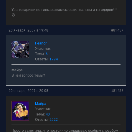
Ура товарищи нет лекарствам скрестил пальцы и ты здоров!!!!!
😆
20 января, 2007 в 19:48
#81457
Feanor
Участник
Темы:
6
Ответы:
1794
Майра
В чем вопрос темы?
20 января, 2007 в 20:08
#81458
Майра
Участник
Темы:
40
Ответы:
2522
Просто заметила…что постоянно складываю особым способом