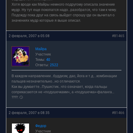
Хотя вроде как Майры немного подругому описала значение
мудр. Ну тут еще покопатся надо…разобратся, что там к чему.
Подожду пока друг на связь выйдет спрошу где он вычитал о
значениях мудр которые я выше описал.
2 февраля, 2007 в 05:08
#81465
Майра
Участник
Темы:
40
Ответы:
2522
В каждом направлении…буддизм, дао, йога и т.д….комбинации
пальцев незначительно…но отличаются.
Как вы думаетте…Пушистик…что означает, когда пальцы
соприкасаются не «подушечками», а «подушечка»-фаланга…
????: 🙄
2 февраля, 2007 в 08:35
#81466
Федор
Участник