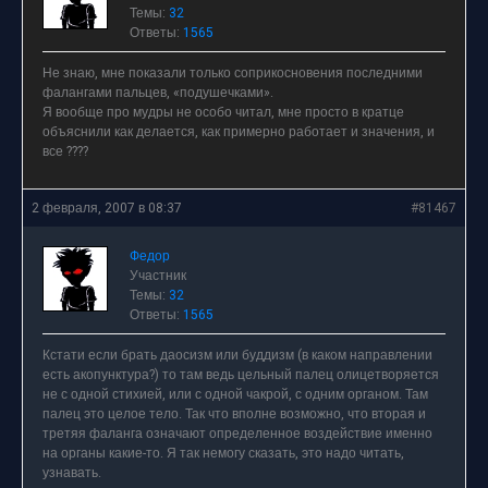
Темы:
32
Ответы:
1565
Не знаю, мне показали только соприкосновения последними
фалангами пальцев, «подушечками».
Я вообще про мудры не особо читал, мне просто в кратце
объяснили как делается, как примерно работает и значения, и
все ????
2 февраля, 2007 в 08:37
#81467
Федор
Участник
Темы:
32
Ответы:
1565
Кстати если брать даосизм или буддизм (в каком направлении
есть акопунктура?) то там ведь цельный палец олицетворяется
не с одной стихией, или с одной чакрой, с одним органом. Там
палец это целое тело. Так что вполне возможно, что вторая и
третяя фаланга означают определенное воздействие именно
на органы какие-то. Я так немогу сказать, это надо читать,
узнавать.