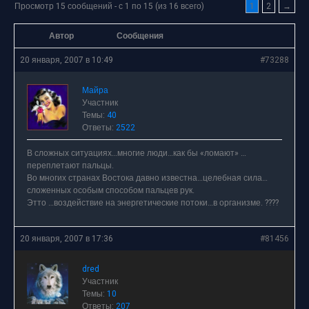
Просмотр 15 сообщений - с 1 по 15 (из 16 всего)
1
2
→
Автор
Сообщения
20 января, 2007 в 10:49
#73288
Майра
Участник
Темы:
40
Ответы:
2522
В сложных ситуациях…многие люди…как бы «ломают» …
переплетают пальцы.
Во многих странах Востока давно известна…целебная сила…
сложенных особым способом пальцев рук.
Этто …воздействие на энергетические потоки…в организме. ????
20 января, 2007 в 17:36
#81456
dred
Участник
Темы:
10
Ответы:
207