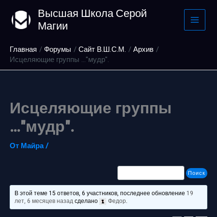
Перейти
Высшая Школа Серой
к
Магии
содержимому
Главная
Форумы
Сайт В.Ш.С.М.
Архив
Исцеляющие группы …"мудр".
Исцеляющие группы
…"мудр".
От
Майра
/
В этой теме 15 ответов, 6 участников, последнее обновление
19
лет, 6 месяцев назад
сделано
Федор
.