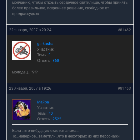
молчанию, чтобы открыть сердечное святилище, чтобы принять
более правильное, искреннее решение, свободное от
предрассудков.
22 января, 2007 в 20:24
#81462
garkasha
Участник
Темы:
9
Ответы:
360
молодец… ????
23 января, 2007 в 19:26
#81463
Майра
Участник
Темы:
40
Ответы:
2522
Если …кто-нибудь увлекается анимэ…
То…наверное…заметили…что в некоторых из них персонажи