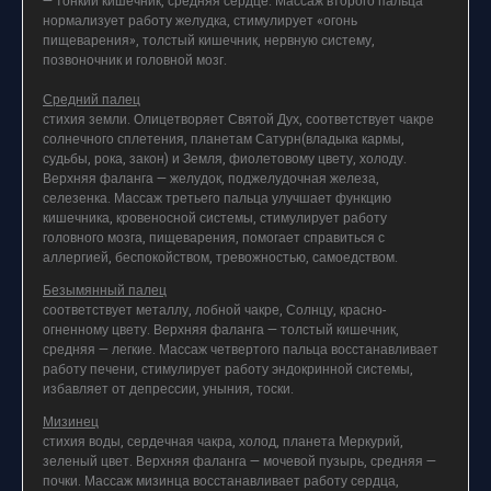
— тонкий кишечник, средняя сердце. Массаж второго пальца
нормализует работу желудка, стимулирует «огонь
пищеварения», толстый кишечник, нервную систему,
позвоночник и головной мозг.
Средний палец
стихия земли. Олицетворяет Святой Дух, соответствует чакре
солнечного сплетения, планетам Сатурн(владыка кармы,
судьбы, рока, закон) и Земля, фиолетовому цвету, холоду.
Верхняя фаланга — желудок, поджелудочная железа,
селезенка. Массаж третьего пальца улучшает функцию
кишечника, кровеносной системы, стимулирует работу
головного мозга, пищеварения, помогает справиться с
аллергией, беспокойством, тревожностью, самоедством.
Безымянный палец
соответствует металлу, лобной чакре, Солнцу, красно-
огненному цвету. Верхняя фаланга — толстый кишечник,
средняя — легкие. Массаж четвертого пальца восстанавливает
работу печени, стимулирует работу эндокринной системы,
избавляет от депрессии, уныния, тоски.
Мизинец
стихия воды, сердечная чакра, холод, планета Меркурий,
зеленый цвет. Верхняя фаланга — мочевой пузырь, средняя —
почки. Массаж мизинца восстанавливает работу сердца,