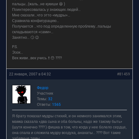
пальцы…(жаль…не кукиши 😆 )
Поинтересовалась у знающих людей…
Мне сказали…что этто «мудры»…
Сравнила конфигурацию…
Получается …что под определенную проблему…пальцы
складываются «сами»…
Занятно… 🙄 😉
P.S.
Эээх…
Век живи…век учись. ❗ 😯 ????
22 января, 2007 в 04:32
#81459
Федор
Участник
Темы:
32
Ответы:
1565
Я брату показал мудры стихий, и он немного занимался этим,
мамка сказала «два сына и оба больны, надо же такому быть»
(шутя конечно ???? ) фишка в том, что когда у нее болело сердце,
она спала и сложила мудру воздуха, анахаты… ???? Вот такие
забавные темы…