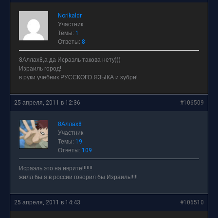
Norikaldr
Участник
Темы:
1
Ответы:
8
8Аллах8,а да Исраэль такова нету)))
Израиль город!
в руки учебник РУССКОГО ЯЗЫКА и зубри!
25 апреля, 2011 в 12:36
#106509
8Аллах8
Участник
Темы:
19
Ответы:
109
Исраэль это на иврите!!!!!!!
жилл бы я в россии говорил бы Израиль!!!!!
25 апреля, 2011 в 14:43
#106510