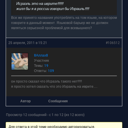
Исраэль это на иврите!!!!!!!
жилл бы я в россии говорил бы Израиль!!!!!
Все же принято названия употреблять на том языке, на котором
говорите в данный момент. Языковой барьер же не должен
являться серьезной проблемой для всевышнего?
25 апреля, 2011 в 15:21
#106512
8Аллах8
Участник
Темы:
19
Ответы:
109
он просто сказал что Исраэль такого нет!!!!!
я просто хотел сказать что это Израиль на иврите…..
Автор
Сообщения
Просмотр 12 сообщений - с 1 по 12 (из 12 всего)
Для ответа в этой теме необходимо авторизоваться.