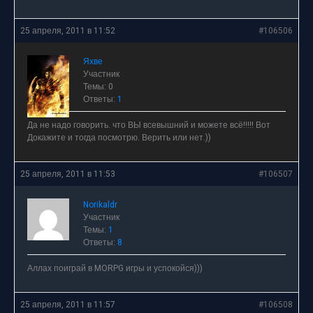
25 апреля, 2011 в 11:52
#106506
Яхве
Участник
Темы: 0
Ответы:
1
Да не надо говорить. что ВЫ всевышний и можете всё!!!!! Вот
Докажите и тогда посмотрю. Верить или нет.))
25 апреля, 2011 в 11:53
#106507
Norikaldr
Участник
Темы:
1
Ответы:
8
Аллах поиграй в MORPG игры и успокойся)))
25 апреля, 2011 в 11:57
#106508