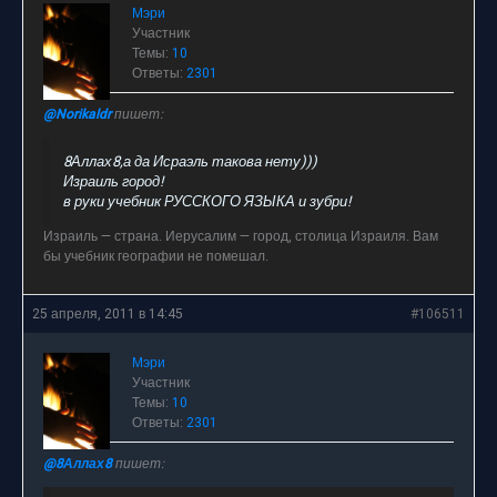
Мэри
Участник
Темы:
10
Ответы:
2301
@Norikaldr
пишет:
8Аллах8,а да Исраэль такова нету)))
Израиль город!
в руки учебник РУССКОГО ЯЗЫКА и зубри!
Израиль — страна. Иерусалим — город, столица Израиля. Вам
бы учебник географии не помешал.
25 апреля, 2011 в 14:45
#106511
Мэри
Участник
Темы:
10
Ответы:
2301
@8Аллах8
пишет: