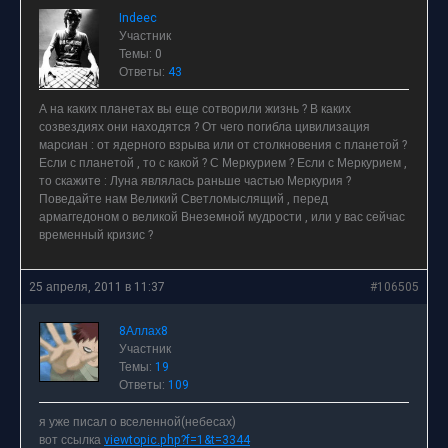
Indeec
Участник
Темы: 0
Ответы:
43
А на каких планетах вы еще сотворили жизнь ? В каких
созвездиях они находятся ? От чего погибла цивилизация
марсиан : от ядерного взрыва или от столкновения с планетой ?
Если с планетой , то с какой ? С Меркурием ? Если с Меркурием ,
то скажите : Луна являлась раньше частью Меркурия ?
Поведайте нам Великий Светломыслящий , перед
армаггедоном о великой Внеземной мудрости , или у вас сейчас
временный кризис ?
25 апреля, 2011 в 11:37
#106505
8Аллах8
Участник
Темы:
19
Ответы:
109
я уже писал о вселенной(небесах)
вот ссылка
viewtopic.php?f=1&t=3344