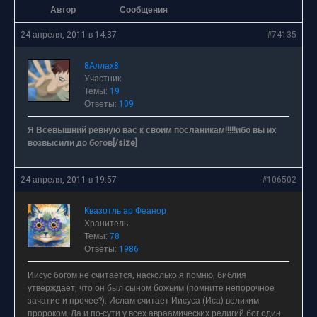
Автор
Сообщения
24 апреля, 2011 в 14:37
#74135
8Аллах8
Участник
Темы:
19
Ответы:
109
Я Всевышний ревную вас к своим посланикам!!!!!ибо вы их
возвысили до богов[/size]
24 апреля, 2011 в 19:57
#106502
Квазотль ар Феанор
Хранитель
Темы:
78
Ответы:
1986
Иисус богом не считается, насколько я помню, библия
утверждает, что он был сыном божьим (помните непорочное
зачатие и прочее?). Ислам считает Иисуса (Иса) великим
пророком. Да и по-сути у всех авраамических религий бог один.