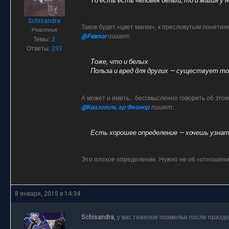
То есть есть человек белый, то и магия у н
Schisandra
Таков будет «цвет магии», к пресловутым понятия
Участник
@Feanor
пишет:
Темы:
2
Ответы:
233
Тоже, что и белых
Польза и вред для других — существует тол
А может и иметь… бессмысленно говорить об этом
@Квазотль ар Феанор
пишет:
Есть хорошее определение — хочешь узнать
Это плохое определение. Нужно не об «отношении
8 января, 2015 в 14:34
Schisandra
, у вас тяжелое похмелье после праздн