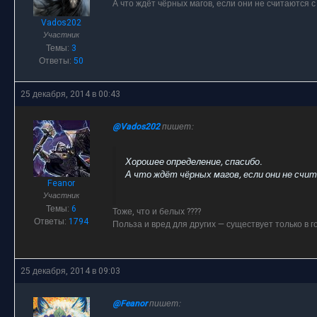
А что ждёт чёрных магов, если они не считаются с
Vados202
Участник
Темы:
3
Ответы:
50
25 декабря, 2014 в 00:43
@Vados202
пишет:
Хорошее определение, спасибо.
А что ждёт чёрных магов, если они не счи
Feanor
Участник
Темы:
6
Тоже, что и белых ????
Ответы:
1794
Польза и вред для других — существует только в г
25 декабря, 2014 в 09:03
@Feanor
пишет: