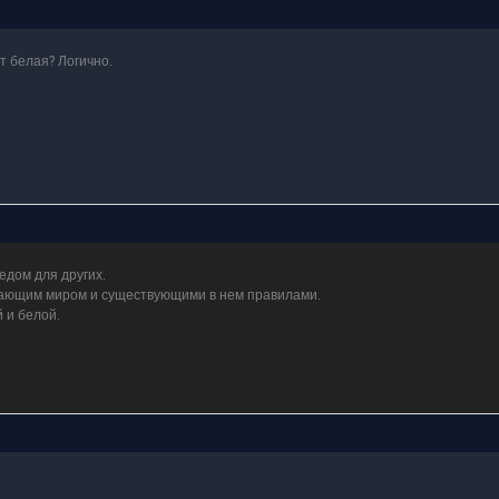
ет белая? Логично.
едом для других.
ужающим миром и существующими в нем правилами.
 и белой.