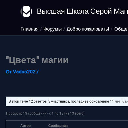
Перейти
Высшая Школа Серой Маг
к
содержимому
Главная
Форумы
Добро пожаловать!
Обще
"Цвета" магии
От
Vados202
/
В этой теме 12 ответов, 5 участников, последнее обновление
11 лет, 6 
Просмотр 13 сообщений - с 1 по 13 (из 13 всего)
Автор
Сообщения