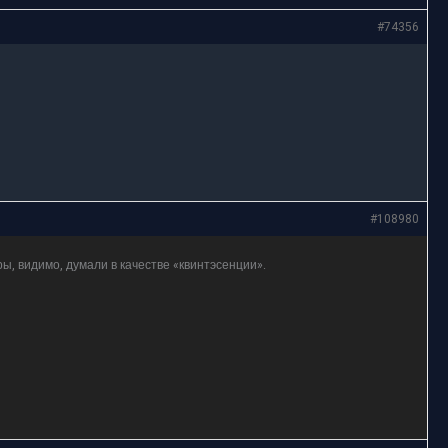
#74356
#108980
ры, видимо, думали в качестве «квинтэсенции».