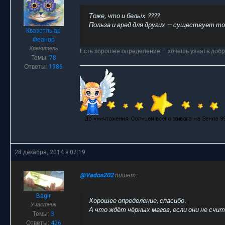
Тоже, что и белых ????
Польза и вред для других — существует тол
Квазотль ар
Феанор
Хранитель
Есть хорошее определение — хочешь узнать добрый
Темы:
78
Ответы:
1986
28 декабря, 2014 в 07:19
@Vados202
пишет:
Bagir
Хорошее определение, спасибо.
Участник
А что ждёт чёрных магов, если они не счи
Темы:
3
Ответы:
426