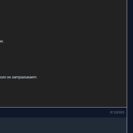
ю.
ого он затрагивает.
#108989