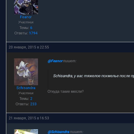
Feanor
Участник
Темы:
6
Ответы:
1794
20 января, 2015 в 22:55
@Feanor
пишет:
Schisandra, у вас тяжелое похмелье после п
Schisandra
Откуда такие мюсли?
Участник
Темы:
2
Ответы:
233
21 января, 2015 в 16:53
@Schisandra
пишет: