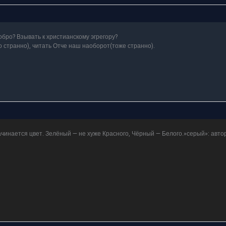
обро? Взывать к христианскому эгрегору?
то странно), читать Отче наш наоборот(тоже странно).
начинается цвет. Зелёный — не хуже Красного, Чёрный — Белого.»серый»: авто