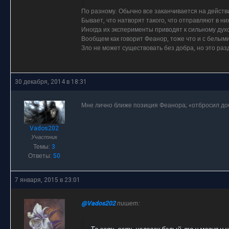
По разному. Обычно все заканчивается на действ
Бывает, что натворят такого, что отправляют в н
Иногда их эксперименты приводят к сильному дух
Вообщем как говорит Феанор, тоже что и с белыми,
Зло не может существовать без добра, но это раз
30 декабря, 2014 в 18:31
Мне лично ближе позиция Феанора; «отбросил до
Vados202
Участник
Темы:
3
Ответы:
50
7 января, 2015 в 23:01
@Vados202
пишет: