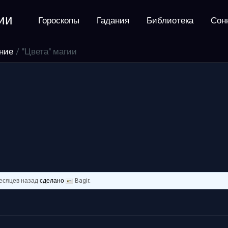
ии
Гороскопы
Гадания
Библиотека
Сон
ние
"Цвета" магии
месяцев назад
сделано
Bagir
.