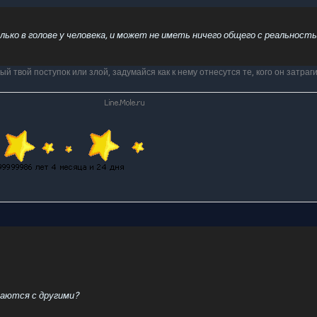
ько в голове у человека, и может не иметь ничего общего с реальность
 твой поступок или злой, задумайся как к нему отнесутся те, кого он затраги
таются с другими?