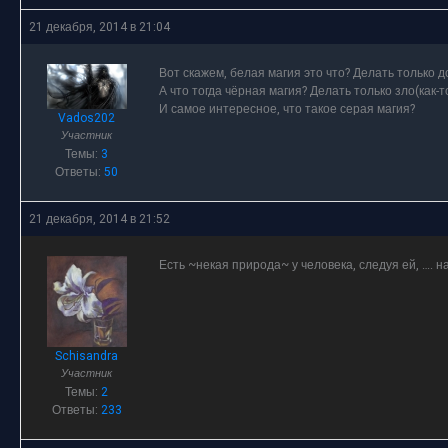
21 декабря, 2014 в 21:04
Вот скажем, белая магия это что? Делать только д
А что тогда чёрная магия? Делать только зло(как-
И самое интересное, что такое серая магия?
Vados202
Участник
Темы:
3
Ответы:
50
21 декабря, 2014 в 21:52
Есть ~некая природа~ у человека, следуя ей, …. 
Schisandra
Участник
Темы:
2
Ответы:
233