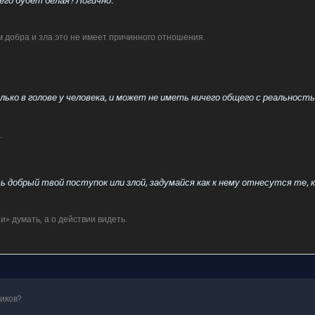
его будет белая? Логично.
м добра и зла это не имеет причинного отношения.
ько в голове у человека, и может не иметь ничего общего с реальность
.
 добрый твой поступок или злой, задумайся как к нему отнесутся те, к
» думать, а о действии видеть.
иков?