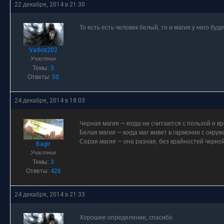
22 декабря, 2014 в 21:30
То есть есть человек белый, то и магия у него буд
Vados202
Участник
Темы:
3
Ответы:
50
24 декабря, 2014 в 18:03
Черная магия — когда не считаются с пользой и вр
Белая магия — когда маг живет в гармонии с окр
Серая магия — она разная, без крайностей черной
Bagir
Участник
Темы:
3
Ответы:
426
24 декабря, 2014 в 21:33
Хорошее определение, спасибо.