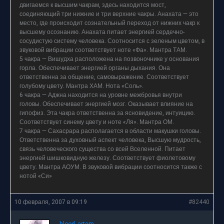
двигаемся к высшим чакрам, здесь находится мост,
соединяющий три нижние и три верхние чакры. Анахата — это
место, где происходит сознательный переход от нижних чакр к
высшему осознанию. Анахата питает энергией сердечно-
сосудистую систему человека. Соотносится с зеленым цветом, в
звуковой вибрации соответствует ноте «Фа». Мантра ТАМ.
5 чакра — Вишудха расположена на позвоночнике у основания
горла. Обеспечивает энергией органы дыхания. Она
ответственна за общение, самовыражение. Соответствует
голубому цвету. Мантра ХАМ. Нота «Соль».
6 чакра — Аджна находится на уровне межбровья внутри
головы. Обеспечивает энергией мозг. Оказывает влияние на
гипофиз. Эта чакра ответственна за ясновидение, интуицию.
Соответствует синему цвету и ноте «Ля». Мантра ОМ.
7 чакра — Сахасрара располагается в области макушки головы.
Ответственна за духовный аспект человека, Высшую мудрость,
связь человеческого существа со всей Вселенной. Питает
энергией шишковидную железу. Соответствует фиолетовому
цвету. Мантра АОУМ. В звуковой вибрации соотносится также с
нотой «Си»
10 февраля, 2007 в 09:19
#82440