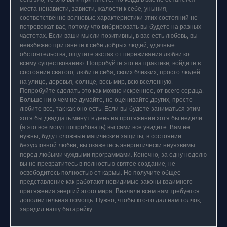
места ненависти, зависти, жалости к себе, уныния,
соответственно волновые характеристики этих состояний не
потревожат вас, потому что вибрировать вы будете на разных
частотах. Если ваши мысли позитивны, в вас есть любовь, вы
неизбежно притянете к себе добрых людей, удачные
обстоятельства, ощутите экстаз от переживания любви ко
всему существованию. Попробуйте это на практике, войдите в
состояние святого, любите себя, своих близких, просто людей
на улице, деревья, солнце, весь мир, всю вселенную.
Попробуйте сделать это как можно искреннее, от всего сердца.
Больше ни о чем не думайте, не оценивайте других, просто
любите все, так как оно есть. Если вы будете заниматься этим
хотя бы двадцать минут в день на протяжении хотя бы недели
(а это все могут попробовать) вы сами все увидите. Вам не
нужны, будут сложные магические защиты, в состоянии
безусловной любви, вы окажетесь энергетически неуязвимы
перед любыми чуждыми программами. Конечно, за одну неделю
вы не превратитесь в полностью святое создание, не
освободитесь полностью от кармы. Но получите общее
представление как работают невидимые законы взаимного
притяжения энергий этого мира. Вначале всем нам требуется
дополнительная помощь. Нужно, чтобы кто-то дал нам толчок,
зарядил нашу батарейку.