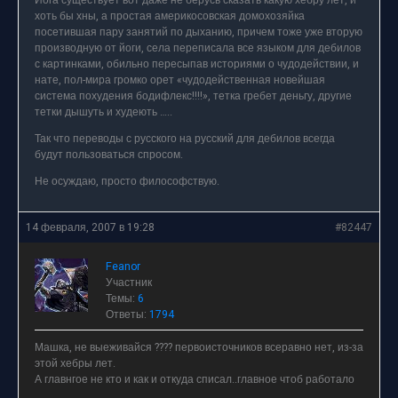
Йога существует вот даже не берусь сказать какую хебру лет, и
хоть бы хны, а простая америкосовская домохозяйка
посетившая пару занятий по дыханию, причем тоже уже вторую
производную от йоги, села переписала все языком для дебилов
с картинками, обильно пересыпав историями о чудодействии, и
нате, пол-мира громко орет «чудодейственная новейшая
система похудения бодифлекс!!!!», тетка гребет деньгу, другие
тетки дышуть и худеють …..
Так что переводы с русского на русский для дебилов всегда
будут пользоваться спросом.
Не осуждаю, просто философствую.
14 февраля, 2007 в 19:28
#82447
Feanor
Участник
Темы:
6
Ответы:
1794
Машка, не выеживайся ???? первоисточников всеравно нет, из-за
этой хебры лет.
А главнгое не кто и как и откуда списал..главное чтоб работало