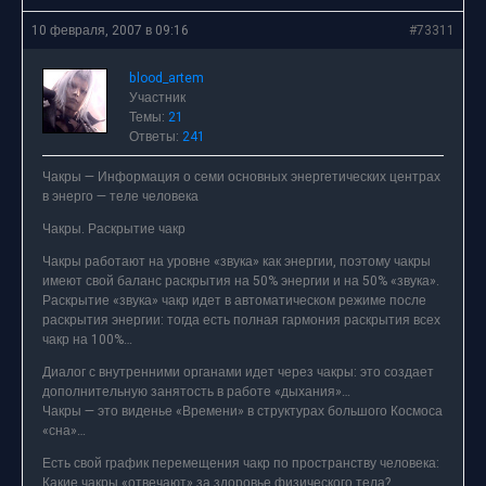
10 февраля, 2007 в 09:16
#73311
blood_artem
Участник
Темы:
21
Ответы:
241
Чакры — Информация о семи основных энергетических центрах
в энерго — теле человека
Чакры. Раскрытие чакр
Чакры работают на уровне «звука» как энергии, поэтому чакры
имеют свой баланс раскрытия на 50% энергии и на 50% «звука».
Раскрытие «звука» чакр идет в автоматическом режиме после
раскрытия энергии: тогда есть полная гармония раскрытия всех
чакр на 100%…
Диалог с внутренними органами идет через чакры: это создает
дополнительную занятость в работе «дыхания»…
Чакры — это виденье «Времени» в структурах большого Космоса
«сна»…
Есть свой график перемещения чакр по пространству человека:
Какие чакры «отвечают» за здоровье физического тела?