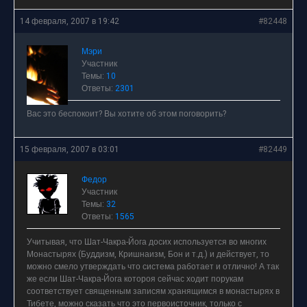
14 февраля, 2007 в 19:42
#82448
Мэри
Участник
Темы:
10
Ответы:
2301
Вас это беспокоит? Вы хотите об этом поговорить?
15 февраля, 2007 в 03:01
#82449
Федор
Участник
Темы:
32
Ответы:
1565
Учитывая, что Шат-Чакра-Йога досих используется во многих
Монастырях (Буддизм, Кришнаизм, Бон и т.д.) и действует, то
можно смело утверждать что система работает и отлично! А так
же если Шат-Чакра-Йога котороя сейчас ходит порукам
соответствует священным записям хранящимся в монастырях в
Тибете, можно сказать что это первоисточник, только с