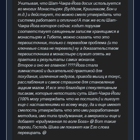
Учитывая, что Шат-Чакра-Йога досих используется
во многих Монастырях (Буддизм, Кришнаизм, Бон и
т.д.) и действует, то можно смело утверждать что
система работает и отлично! А так же если Шат-
Чакра-Йога котороя сейчас ходит порукам
соответствует священным записям хранящимся в
монастырях в Тибете, можно сказать что это
первоисточник, только с переводом проблема (и то
ключевые слова не перевели) ну а доказательством
первоисточника в монастыре служит опять же
практика и результаты самих монахов.
Второе и оно же главное! ???? Йога стала
гимнастикой и дыхательной практикой для
похудания, излечения недугов, привода мышц в тонус,
расслабления и самое страшное для становление
аццким магом. И все это благодаря спекулятивным
писакам, которые непостигли суть Шат-Чакра-Йоги
(100% могу утверждать что не постигли) и лшезут
еще с наставлениями ко всему миру, да и еще имеют
смелость утверждать что это ими разработанная
методика, ими типа придуманная, а америкосы еще и
добавят «придуманная по воле Бога» 😆 Вот такие
пироги, Господь Шива им покажет как Его слова
перевирать 😆