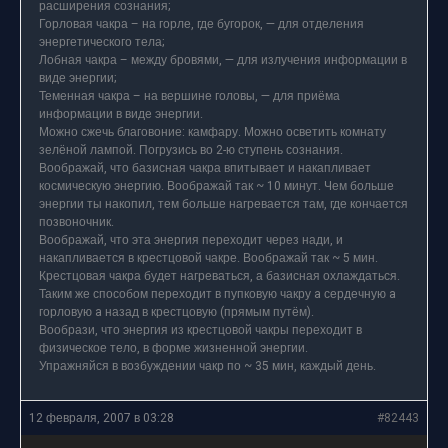
расширения сознания;
Горловая чакра – на горле, где бугорок, — для отделения
энергетического тела;
Лобная чакра – между бровями, — для излучения информации в
виде энергии;
Теменная чакра – на вершине головы, — для приёма
информации в виде энергии.
Можно сжечь благовоние: камфару. Можно осветить комнату
зелёной лампой. Погрузись во 2-ю ступень сознания.
Воображай, что базисная чакра впитывает и накапливает
космическую энергию. Воображай так ~ 10 минут. Чем больше
энергии ты накопил, тем больше нагревается там, где кончается
позвоночник.
Воображай, что эта энергия переходит через нади, и
накапливается в крестцовой чакре. Воображай так ~ 5 мин.
Крестцовая чакра будет нагреваться, а базисная охлаждаться.
Таким же способом переходит в пупковую чакру a сердечную a
горловую a назад в крестцовую (прямым путём).
Вообрази, что энергия из крестцовой чакры переходит в
физическое тело, в форме жизненной энергии.
Упражняйся в возбуждении чакр по ~ 35 мин, каждый день.
12 февраля, 2007 в 03:28
#82443