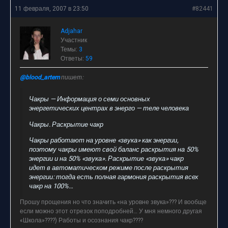
11 февраля, 2007 в 23:50
#82441
Adjahar
Участник
Темы:
3
Ответы:
59
@blood_artem
пишет:
Чакры — Информация о семи основных
энергетических центрах в энерго — теле человека
Чакры. Раскрытие чакр
Чакры работают на уровне «звука» как энергии,
поэтому чакры имеют свой баланс раскрытия на 50%
энергии и на 50% «звука». Раскрытие «звука» чакр
идет в автоматическом режиме после раскрытия
энергии: тогда есть полная гармония раскрытия всех
чакр на 100%…
Прошу прощения но что значить «на уровне звука»??? И вообще
если можно этот отрезок поподробней… У мня немного другая
«Школа»????) Работы и осознания чакр????