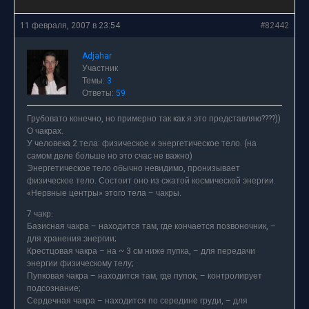
11 февраля, 2007 в 23:54
#82442
Adjahar
Участник
Темы:
3
Ответы:
59
Грубовато конечно, но примерно так как я это представляю????))
О чакрах.
У человека 2 тела: физическое и энергетическое тело. (на
самом деле больше но это счас не важно)
Энергетическое тело обычно невидимо, пронизывает
физическое тело. Состоит оно из сжатой космической энергии.
«Нервные центры» этого тела – чакры.
7 чакр:
Базисная чакра – находится там, где кончается позвоночник, –
для хранения энергии;
Крестцовая чакра – на ~ 3 см ниже пупка, – для передачи
энергии физическому телу;
Пупковая чакра – находится там, где пупок, – контролирует
подсознание;
Сердечная чакра – находится по середине груди, – для