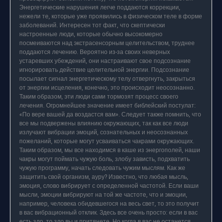
Энергетические нарушения легче поддаются коррекции,
нежели те, которые уже проявились в физическом теле в форме
заболеваний. Интересен тот факт, что скептически
настроенные люди, которые обычно высокомерно
посмеиваются над экстрасенсорным целительством, труднее
поддаются лечению. Вероятно из-за своих неверных
устаревших убеждений, они настраивают свое подсознание
игнорировать действие целительной энергии. Подсознание
посылает сигнал энергетическому телу отвергнуть, закрыться
от энергии исцеления, конечно, это происходит неосознанно.
Таким образом, эти люди сами тормозят процесс своего
лечения. Огромнейшее значение имеет библейский постулат:
«По вере вашей да воздастся вам». Следует также помнить, что
все мы подвержены влиянию окружающих, так как все люди
излучают вибрации эмоций, сознательных и неосознанных
пожеланий, которые могут усваиваться чакрами окружающих.
Таким образом, мы все находимся в каше из энергополей, наши
чакры могут поймать чужую боль, злобу зависть, подхватить
чужую программу, начать следовать чужим мыслям. Как же
защитить свой организм, ауру? Известно, что любая мысль,
эмоция, слово вибрирует с определенной частотой. Если ваши
мысли, эмоции вибрируют на той же частоте, что и эмоции,
например, человека обидевшегося на весь свет, то это получит
в вас вибрационный отклик. Здесь все очень просто: если в вас
есть зло, то зло вы и притянете. Но когда в вас не останется