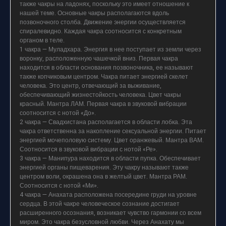
также чакры на ладонях, поскольку это имеет отношение к
нашей теме. Основные чакры располагаются вдоль
позвоночного столба. Движение энергии осуществляется
спиралевидно. Каждая чакра соотносится с конкретным
органом в теле.
1 чакра — Муладхара. Энергия в нее поступает из земли через
воронку, расположенную чашечкой вниз. Первая чакра
находится в области основания позвоночника, ее называют
также копчиковым центром. Чакра питает энергией скелет
человека. Это центр, отвечающий за выживание,
обеспечивающий жизнестойкость человека. Цвет чакры
красный. Мантра ЛАМ. Первая чакра в звуковой вибрации
соотносится с нотой «До».
2 чакра — Свадхистана располагается в области лобка. Эта
чакра ответственна за накопление сексуальной энергии. Питает
энергией мочеполовую систему. Цвет оранжевый. Мантра ВАМ.
Соотносится в звуковой вибрации с нотой «Ре».
3 чакра — Манипура находится в области пупка. Обеспечивает
энергией органы пищеварения. Эту чакру называют также
центром воли, окрашена она в желтый цвет. Мантра РАМ.
Соотносится с нотой «Ми».
4 чакра — Анахата расположена посередине груди на уровне
сердца. В этой чакре человеческое сознание достигает
расширенного осознания, возникает чувство гармонии со всем
миром. Это чакра безусловной любви. Через Анахату мы