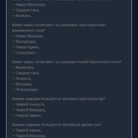
— Чакра Манипура,
— Свадхистана,
— Анахата…
Какие чакры «отвечают» за здоровье «пространства»
физического тела?
— Чакра Вишудха,
— Муладхара,
— Чакра Аджна,
— Сахасрара…
Какие чакры «отвечают» за здоровье полей Магнитного поля?
— Манипура,
— Свадхистана,
— Анахата,
— Вишудха,
— ЧСахасрара…
Какими чакрами пользуется человек в пространстве?
— Чакрой Анахата,
— Чакрой Вишудха,
— Чакрой Аджна…
Какими чакрами пользуется человек во время сна?
— Чакрой Аджна,
— Чакрой Вишудха,