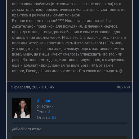
переводом проблема (и то ключевые слова не перевели) ну а
доказательством первоисточника в монастыре служит опять же
практика и результаты самих монахов.
Второе и оно же главное! ???? Йога стала гимнастикой и
дыхательной практикой для похудания, излечения недугов,
привода мышц в тонус, расслабления и самое страшное для
становление аццким магом. И все это благодаря спекулятивным
писакам, которые непостигли суть Шат-Чакра-Йоги (100% могу
утверждать что не постигли) и лшезут еще с наставлениями ко
всему миру, да и еще имеют смелость утверждать что это ими
разработанная методика, ими типа придуманная, а америкосы
еще и добавят «придуманная по воле Бога» 😆 Вот такие
пироги, Господь Шива им покажет как Его слова перевирать 😆
15 февраля, 2007 в 13:45
#82450
Adjahar
Участник
Темы:
3
Ответы:
59
@DarkLord wrote: