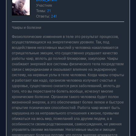
blood_artem
Участник
Темы:
21
Ответы:
241
Чакры и болезни
Физиологические изменения в теле это результат процессов,
осуществляющихся на энергетических уровнях. Так, под
воздействием негативных мыслей у человека накапливаются
отрицательные эмоции, что существенно ухудшает качество
работы чакр, вплоть до полной блокировки, закупорки. Чакры
снабжают энергией все системы физического тела посредством
связи с меридианами и оказывают влияние на эндокринную
систему, на нервные узлы в теле человека. Когда чакры открыты
и работают как надо, организм человека излучает счастье и
здоровье, существенно снизится риск заболеваний, вплоть до
того, что вы перестанете болеть вообще, исчезнут многие
хронические болезни. Организм такого человека будет полон
жизненной энергии, а это обеспечивает более легкое и быстрое
открытие психических способностей. Работа чакр может быть
нарушена из-за неправильного отношения к жизни, привычки
обижаться на весь мир, пожеланий зла другим людям, а в
особенности своим родственникам, самоосуждения, не умения
управлять своими желаниями. Негативные мысли и эмоции
провоцируют болезни потому, что поток энергии искажается.