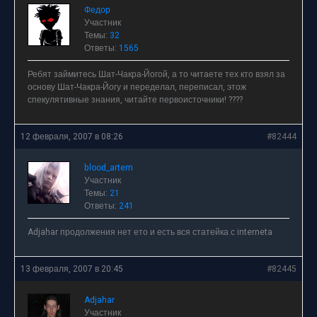
Федор
Участник
Темы:
32
Ответы:
1565
Ребят займитесь Шат-Чакра-Йогой, а то читаете тех кто взял за
основу Шат-Чакра-Йогу и переделал, переписал, этож
спекулятивные знания, читайте первоисточники! ????
12 февраля, 2007 в 08:26
#82444
blood_artem
Участник
Темы:
21
Ответы:
241
Adjahar продолжения нет ето и есть вся статейка с interneta
13 февраля, 2007 в 20:45
#82445
Adjahar
Участник