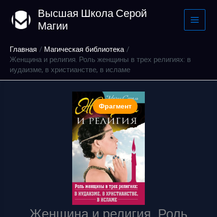
Перейти
Высшая Школа Серой
к
Магии
содержимому
Главная
Магическая библиотека
Женщина и религия. Роль женщины в трех религиях: в
иудаизме, в христианстве, в исламе
Фрагмент
Женщина и религия. Роль