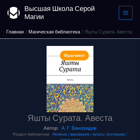
Перейти
Высшая Школа Серой
к
Магии
содержимому
Главная
Магическая библиотека
Яшты Сурата. Авеста
Фрагмент
Яшты Сурата. Авеста
Автор:
А. Г. Виноградов
Раздел библиотеки:
Религии / верования / культы
Эзотерика /
оккультизм