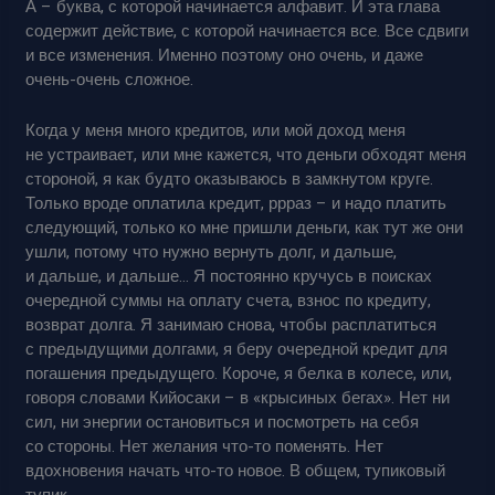
А – буква, с которой начинается алфавит. И эта глава
содержит действие, с которой начинается все. Все сдвиги
и все изменения. Именно поэтому оно очень, и даже
очень-очень сложное.
Когда у меня много кредитов, или мой доход меня
не устраивает, или мне кажется, что деньги обходят меня
стороной, я как будто оказываюсь в замкнутом круге.
Только вроде оплатила кредит, ррраз – и надо платить
следующий, только ко мне пришли деньги, как тут же они
ушли, потому что нужно вернуть долг, и дальше,
и дальше, и дальше… Я постоянно кручусь в поисках
очередной суммы на оплату счета, взнос по кредиту,
возврат долга. Я занимаю снова, чтобы расплатиться
с предыдущими долгами, я беру очередной кредит для
погашения предыдущего. Короче, я белка в колесе, или,
говоря словами Кийосаки – в «крысиных бегах». Нет ни
сил, ни энергии остановиться и посмотреть на себя
со стороны. Нет желания что-то поменять. Нет
вдохновения начать что-то новое. В общем, тупиковый