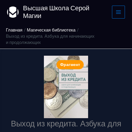
Перейти
Высшая Школа Серой
к
Магии
содержимому
Главная
Магическая библиотека
Выход из кредита. Азбука для начинающих
и продолжающих
Фрагмент
Выход из кредита. Азбука для