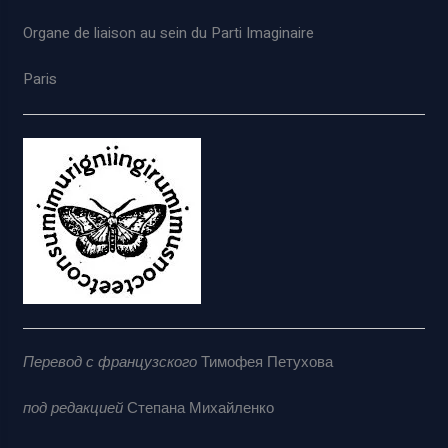
Organe de liaison au sein du Parti Imaginaire
Paris
Перевод с французского
Тимофея Петухова
под редакцией
Степана Михайленко