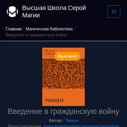
Перейти
Высшая Школа Серой
к
Магии
содержимому
Главная
Магическая библиотека
Введение в гражданскую войну
Фрагмент
Введение в гражданскую войну
Автор:
Тиккун
Раздел библиотеки:
Книги по философии
Социальная философия