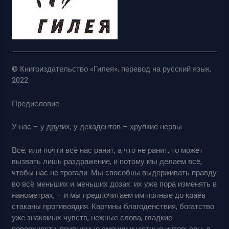
© Книгоиздательство «Гилея», перевод на русский язык,
2022
Предисловие
У нас – у других, у декадентов – хрупкие нервы.
Всё, или почти всё нас ранит, а что не ранит, то может
вызвать лишь раздражение, и потому мы делаем всё,
чтобы нас не трогали. Мы способны выдерживать правду
во всё меньших и меньших дозах: их уже пора изменять в
нанометрах, – и мы предпочитаем им полные до краёв
стаканы противоядия. Картины благоденствия, богатство
уже знакомых чувств, нежные слова, гладкие
поверхности, привычные эмоции и уютные интерьеры, в