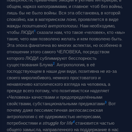
общем, наркоз килограммами, и главное: чтоб без войны,
лишь бы не было войны. Вся эта обстановка, в которой
спокойно, как в материнском лоне, проявляется в виде
жажды
позитивной антропологии.
Нам необходимо,
1
чтобы ЛЮДИ
сказали нам, что такое «человек», кто «мы»
такие, чего нам позволено желать и кем позволено быть.
Эта эпоха фанатична во многих аспектах, но особенно в
отношении этого самого ЧЕЛОВЕКА, посредством
которого ЛЮДИ сублимируют бесспорность
2
существования Блума
. Антропология, в её
господствующем в наши дни виде, позитивна не из-за
своего миролюбивого, немного простоватого и
ненавязчиво католического взгляда на человека, а
прежде всего потому, что позитивистски наделяет
«Человека» качествами и предопределёнными
3
свойствами, субстанциональными предикатами
. Вот
почему даже пессимистичная англосаксонская
антропология с её одержимостью интересами,
4
потребностями и
struggle for life
становится частью
общего замысла, направленного на поддержание в нас