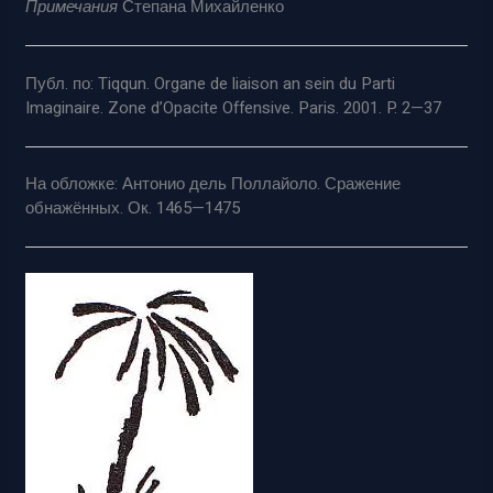
Примечания
Степана Михайленко
Публ. по: Tiqqun. Organe de liaison an sein du Parti
Imaginaire. Zone d’Opacite Offensive. Paris. 2001. P. 2—37
На обложке: Антонио дель Поллайоло. Сражение
обнажённых. Ок. 1465—1475