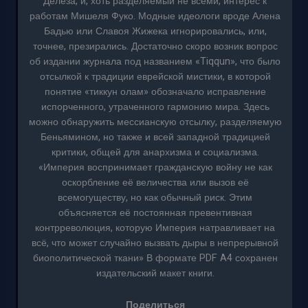
Делеза, и, хоть разделяемый не всеми, интерес к
работам Мишеля Фуко. Модные идеологи вроде Алена
Бадью или Славоя Жижека игнорировались, или,
точнее, презирались. Достаточно скоро возник вопрос
об издании журнала под названием «Tiqqun», что было
отсылкой к традиции еврейской мистики, в которой
понятие «тиккун олам» обозначало исправление
испорченного, утраченного гармонию мира. Здесь
можно обнаружить мессианскую отсылку, разделяемую
Беньямином, но также и всей западной традицией
критики, общей для анархизма и социализма.
«Империя воспринимает гражданскую войну не как
оскорбление её величества или вызов её
всемогуществу, но как обычный риск. Этим
объясняется её постоянная превентивная
контрреволюция, которую Империя натравливает на
всё, что может случайно вызвать дыры в непрерывной
биополитической ткани» В формате PDF A4 сохранен
издательский макет книги.
Поделиться