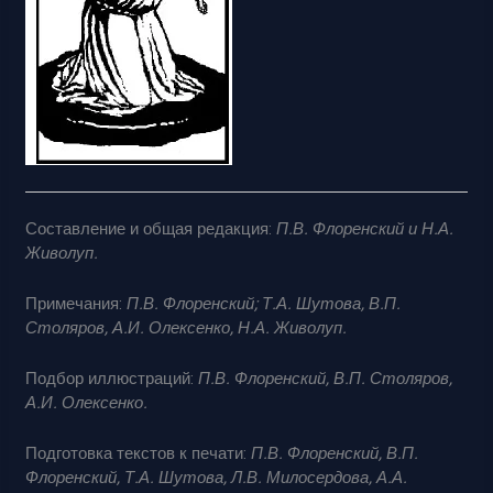
Составление и общая редакция:
П.В. Флоренский и Н.А.
Живолуп.
Примечания:
П.В. Флоренский; Т.А. Шутова, В.П.
Столяров, А.И. Олексенко, Н.А. Живолуп.
Подбор иллюстраций:
П.В. Флоренский, В.П. Столяров,
А.И. Олексенко.
Подготовка текстов к печати:
П.В. Флоренский, В.П.
Флоренский, Т.А. Шутова, Л.В. Милосердова, А.А.