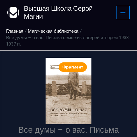
Перейти
Высшая Школа Серой
к
Магии
содержимому
Главная
Магическая библиотека
Все думы – о вас. Письма семье из лагерей и тюрем 1933-
1937 гг.
Фрагмент
Все думы – о вас. Письма