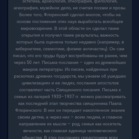
эстетика, археология, этнография, филология,
агиография, музейное дело, не считая поэзии и прозы.
Более того, Флоренский сделал многое, чтобы на
основе постижения этих наук выработать всеобщее
мировоззрение. В этой области он сделал такие
открытия и получил такие результаты, важность
которых была оценена только недавно (например, в
кибернетике, семиотике, физике античастиц). Он сам
писал, что его труды будут востребованы не ранее, чем
через 50 лет. Письма-послания – один из древнейших
жанров литературы. Из писем, найденных при
раскопках древних государств, мы узнаем об ушедших
цивилизациях и ее людях, послания апостолов
составляют часть Священного писания. Письма к
семье из лагерей 1933–1937 гг. можно рассматривать
как последний этап творчества священника Павла
Флоренского. В них он передает накопленное знание
своим детям, а через них – всем людям, и главное
направление их мысли – род, семья как носитель
вечности, как главная единица человеческого
общества. В этих посланиях средоточием всех