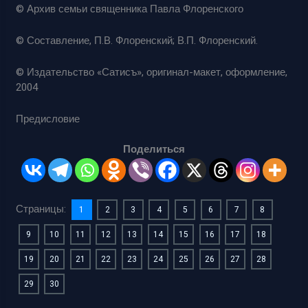
© Архив семьи священника Павла Флоренского
© Составление, П.В. Флоренский; В.П. Флоренский.
© Издательство «Сатисъ», оригинал-макет, оформление,
2004
Предисловие
Поделиться
Страницы:
1
2
3
4
5
6
7
8
9
10
11
12
13
14
15
16
17
18
19
20
21
22
23
24
25
26
27
28
29
30