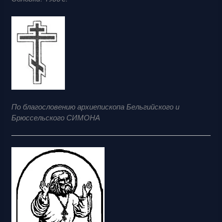
По благословению архиепископа Бельгийского и
Брюссельского СИМОНА