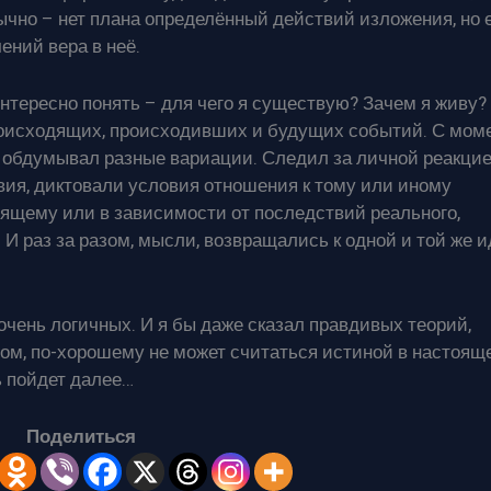
ычно – нет плана определённый действий изложения, но 
ений вера в неё.
нтересно понять – для чего я существую? Зачем я живу?
происходящих, происходивших и будущих событий. С мом
о обдумывал разные вариации. Следил за личной реакци
вия, диктовали условия отношения к тому или иному
оящему или в зависимости от последствий реального,
 раз за разом, мысли, возвращались к одной и той же 
очень логичных. И я бы даже сказал правдивых теорий,
шлом, по-хорошему не может считаться истиной в настоящ
ь пойдет далее…
Поделиться