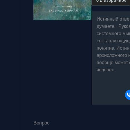
В избранное
Истинный отве
думаете… Руков
системного мы
составляющую, 
понятна. Истин
архисложного и 
вообще может с
человек.
Вопрос