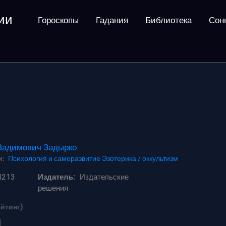
ии
Гороскопы
Гадания
Библиотека
Сон
Вадимович Задырко
:
Психология и саморазвитие
Эзотерика / оккультизм
4213
Издатель:
Издательские
решения
ейтинг)