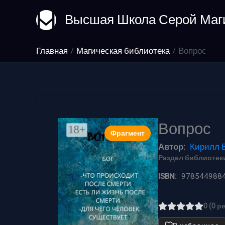
Перейти
Высшая Школа Серой Маг
к
содержимому
Главная
Магическая библиотека
Вопрос
Вопрос
Фрагмент
Автор:
Кирилл 
Раздел библиотеки
ISBN:
978544988
0 (0 р