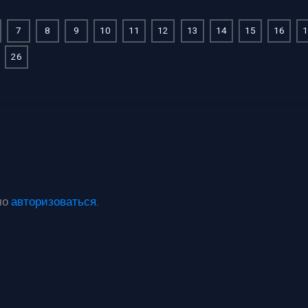
7
8
9
10
11
12
13
14
15
16
1
26
мо
авторизоваться
.