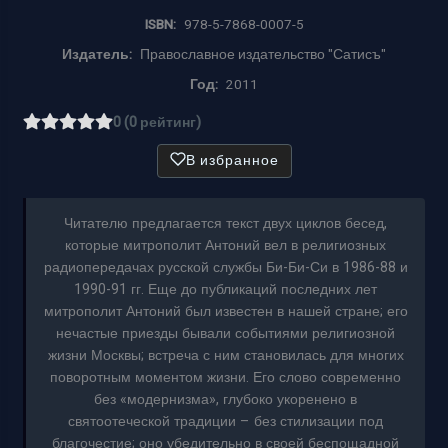
ISBN:
978-5-7868-0007-5
Издатель:
Православное издательство "Сатисъ"
Год:
2011
0 (0 рейтинг)
В избранное
Читателю предлагается текст двух циклов бесед,
которые митрополит Антоний вел в религиозных
радиопередачах русской службы Би-Би-Си в 1986-88 и
1990-91 гг. Еще до публикаций последних лет
митрополит Антоний был известен в нашей стране; его
нечастые приезды бывали событиями религиозной
жизни Москвы; встреча с ним становилась для многих
поворотным моментом жизни. Его слово современно
без «модернизма», глубоко укоренено в
святоотеческой традиции – без стилизации под
благочестие; оно убедительно в своей беспощадной