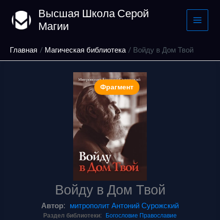
Перейти
Высшая Школа Серой
к
Магии
содержимому
Главная
Магическая библиотека
Войду в Дом Твой
Фрагмент
Войду в Дом Твой
Автор:
митрополит Антоний Сурожский
Раздел библиотеки:
Богословие
Православие