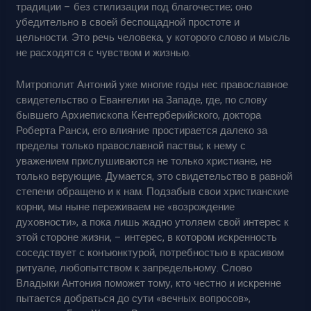
традиции – без стилизации под благочестие; оно
убедительно в своей беспощадной простоте и
цельности. Это речь человека, у которого слово и мысль
не расходятся с чувством и жизнью.
Митрополит Антоний уже многие годы нес православное
свидетельство о Евангелии на Западе, где, по слову
бывшего Архиепископа Кентерберийского, доктора
Роберта Ранси, его влияние простирается далеко за
пределы только православной паствы; к нему с
уважением прислушиваются не только христиане, не
только верующие. Думается, это свидетельство в равной
степени обращено и к нам. Подзабыв свои христианские
корни, мы ныне переживаем не «возрождение
духовности», а пока лишь жадно утоляем свой интерес к
этой стороне жизни, – интерес, в котором искренность
соседствует с конъюнктурой, потребностью в красивом
ритуале, любопытством к запредельному. Слово
Владыки Антония поможет тому, кто честно и искренне
пытается добраться до сути «вечных вопросов»,