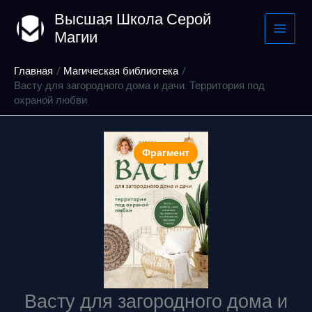
Перейти
Высшая Школа Серой
к
Магии
содержимому
Главная
Магическая библиотека
Васту для загородного дома и дачи. Территория под
охраной любви
Фрагмент
Васту для загородного дома и