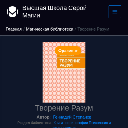
Перейти
Высшая Школа Серой
к
Магии
содержимому
Главная
Магическая библиотека
Творение Разум
Фрагмент
Творение Разум
Автор:
Геннадий Степанов
Раздел библиотеки:
Книги по философии
Психология и
саморазвитие