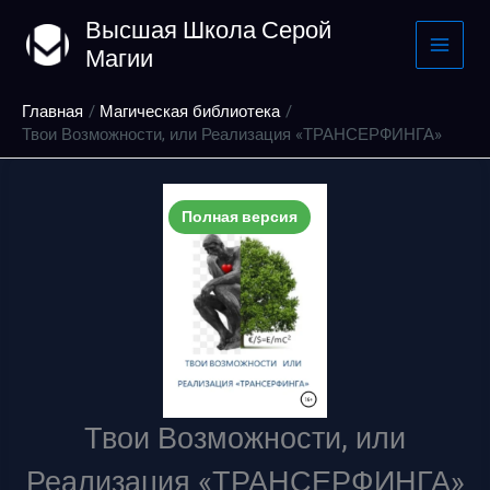
Перейти
Высшая Школа Серой
к
Магии
содержимому
Главная
Магическая библиотека
Твои Возможности, или Реализация «ТРАНСЕРФИНГА»
Полная версия
Твои Возможности, или
Реализация «ТРАНСЕРФИНГА»