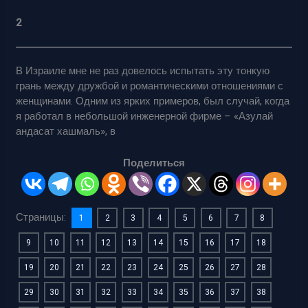
2
В Израиле мне не раз довелось испытать эту тонкую
грань между дружбой и романтическими отношениями с
женщинами. Одним из ярких примеров, был случай, когда
я работал в небольшой инженерной фирме – «Азулай
андасат хашмаль», в
Поделиться
Страницы:
1
2
3
4
5
6
7
8
9
10
11
12
13
14
15
16
17
18
19
20
21
22
23
24
25
26
27
28
29
30
31
32
33
34
35
36
37
38