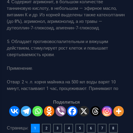
4. Содержит агримонит, в большом количестве
танниновую кислоту, в небольшом — эфирное масло,
витамин К и др. Из корней выделены также катехолтанин
(до 8%), агримонол, агримонолид, а из травы —
дутеоллин-7-глюкозид, апигенин-7-глюкозид.
5. Обладает противовоспалительным и вяжущим
действием, стимулирует рост клеток и повышает
свертываемость крови.
Применение.
Отвар: 2 ч. л. корня майника на 500 мл воды варят 10
минут, настаивают 1 час, процеживают. Принимают по
Поделиться
Страницы:
1
2
3
4
5
6
7
8