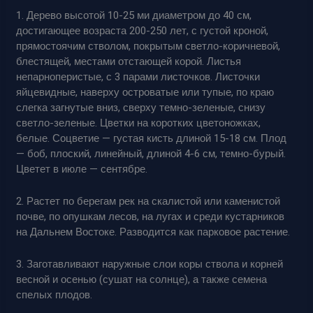
1. Дерево высотой 10-25 ми диаметром до 40 см,
достигающее возраста 200-250 лет, с густой кроной,
прямостоячим стволом, покрытым светло-коричневой,
блестящей, местами отстающей корой. Листья
непарноперистые, с 3 парами листочков. Листочки
яйцевидные, наверху островатые или тупые, по краю
слегка загнутые вниз, сверху темно-зеленые, снизу
светло-зеленые. Цветки на коротких цветоножках,
белые. Соцветие — густая кисть длиной 15-18 см. Плод
— боб, плоский, линейный, длиной 4-6 см, темно-бурый.
Цветет в июле — сентябре.
2. Растет по берегам рек на скалистой или каменистой
почве, по опушкам лесов, на лугах и среди кустарников
на Дальнем Востоке. Разводится как парковое растение.
3. Заготавливают наружные слои коры ствола и корней
весной и осенью (сушат на солнце), а также семена
спелых плодов.