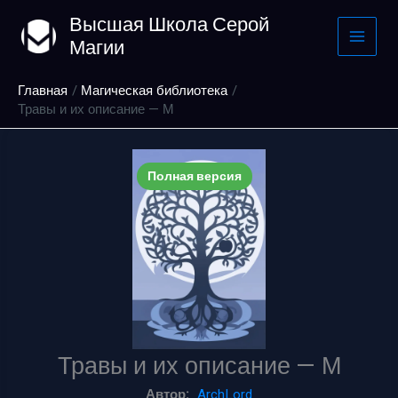
Перейти
Высшая Школа Серой
к
Магии
содержимому
Главная
Магическая библиотека
Травы и их описание — М
Полная версия
Травы и их описание — М
Автор:
ArchLord