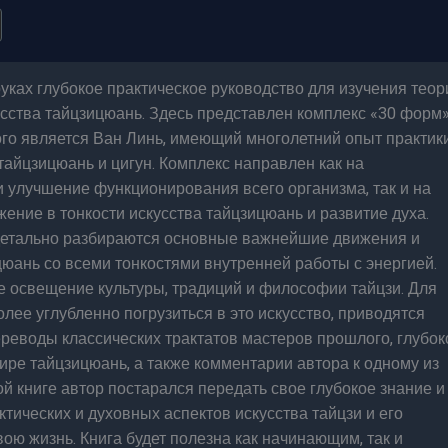
уках глубокое практическое руководство для изучения теор
усства тайцзицюань. Здесь представлен комплекс «30 форм»
го является Ван Линь, имеющий многолетний опыт практик
айцзицюань и цигун. Комплекс направлен как на
 улучшение функционирования всего организма, так и на
жение в тонкости искусства тайцзицюань и развитие духа.
 детально разбираются основные важнейшие движения и
ань со всеми тонкостями внутренней работы с энергией.
 освещение культуры, традиций и философии тайцзи. Для
более углубленно погрузиться в это искусство, приводятся
реводы классических трактатов мастеров прошлого, глубок
ре тайцзицюань, а также комментарии автора к одному из
той книге автор постарался передать свое глубокое знание и
тических и духовных аспектов искусства тайцзи и его
вою жизнь. Книга будет полезна как начинающим, так и