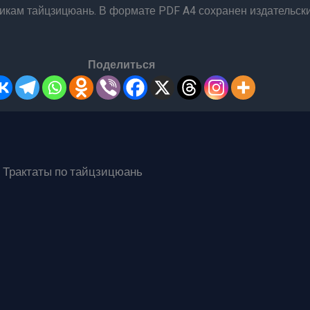
икам тайцзицюань. В формате PDF A4 сохранен издательск
Поделиться
 Трактаты по тайцзицюань