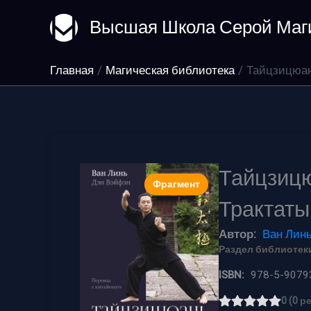
Перейти
Высшая Школа Серой Маг
к
содержимому
Главная
Магическая библиотека
Тайцзицюан
Тайцзицю
Фрагмент
Трактаты
Автор:
Ван Лин
Раздел библиотеки
ISBN:
978-5-9079
0 (0 р