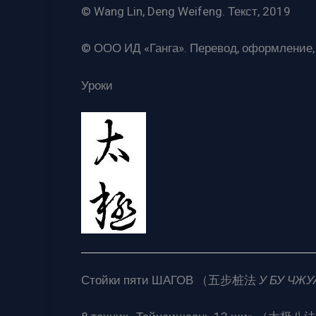
© Wang Lin, Deng Weifeng. Текст, 2019
© ООО ИД «Ганга». Перевод, оформление,
Уроки
Стойки пяти ШАГОВ （五步桩法
У БУ ЧЖ