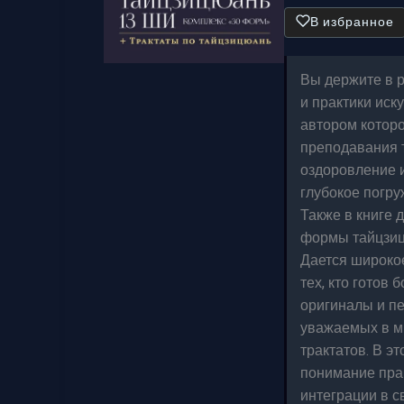
В избранное
Вы держите в р
и практики иск
автором которо
преподавания т
оздоровление и
глубокое погру
Также в книге
формы тайцзицю
Дается широкое
тех, кто готов 
оригиналы и пе
уважаемых в ми
трактатов. В э
понимание прак
интеграции в с