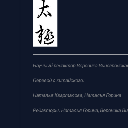
Научный редактор Вероника Виногродска
Перевод с китайского:
Наталья Кварталова, Наталья Горина
Редакторы: Наталья Горина, Вероника Ви