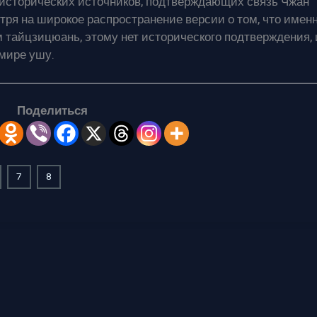
 исторических источников, подтверждающих связь Чжан
ря на широкое распространение версии о том, что имен
тайцзицюань, этому нет исторического подтверждения, 
 мире ушу.
Поделиться
7
8