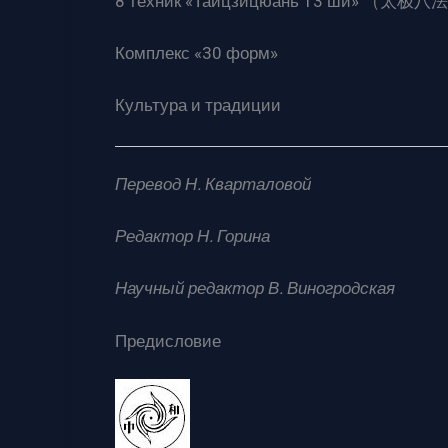
8 техник «Тайцзицюань 13 ши» （太极八
Комплекс «30 форм»
Культура и традиции
Перевод Н. Кварталовой
Редактор Н. Горина
Научный редактор В. Виногродская
Предисловие