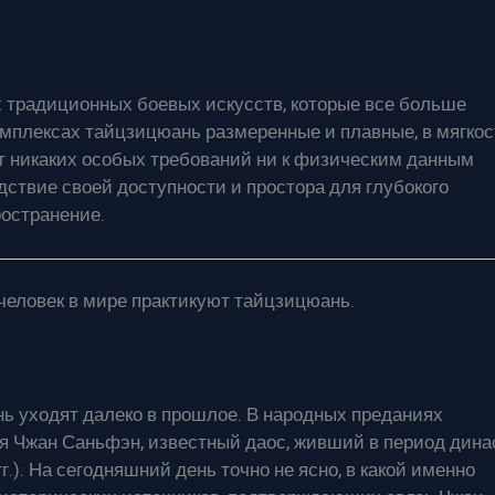
 традиционных боевых искусств, которые все больше
омплексах тайцзицюань размеренные и плавные, в мягкос
ет никаких особых требований ни к физическим данным
едствие своей доступности и простора для глубокого
ространение.
человек в мире практикуют тайцзицюань.
ь уходят далеко в прошлое. В народных преданиях
 Чжан Саньфэн, известный даос, живший в период дина
.). На сегодняшний день точно не ясно, в какой именно