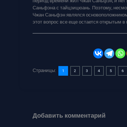
период времени жил Чжан Саньфэн, и нет
Саньфэна с тайцзицюань. Поэтому, несмот
Чжан Саньфэн являлся основоположником 
этот вопрос все еще остается открытым в
Страницы:
1
2
3
4
5
6
Добавить комментарий