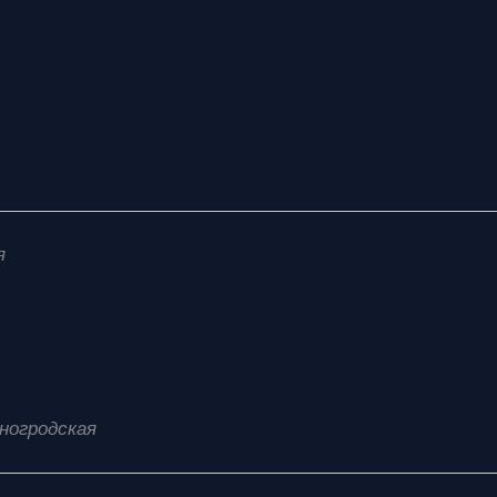
я
ногродская