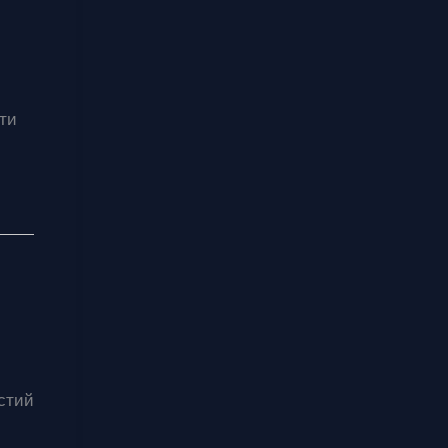
ти
стий