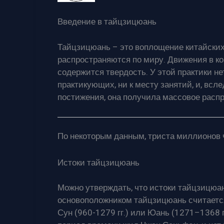
Введение в тайцзицюань
Тайцзицюань – это воплощение китайских
распространяются по миру. Движения в к
содержится твердость. У этой практики н
практикующих, ни к месту занятий, и, всл
постижения, она получила массовое расп
По некоторым данным, триста миллионов 
Истоки тайцзицюань
Можно утверждать, что истоки тайцзицюан
основоположником тайцзицюань считается
Сун (960-1279 гг.) или Юань (1271–1368 гг