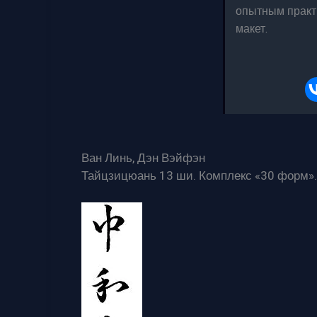
опытным практ
макет.
Ван Линь, Дэн Вэйфэн
Тайцзицюань 13 ши. Комплекс «30 форм».