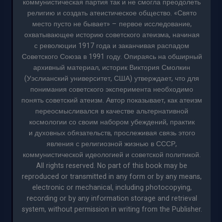
коммунистическая партия так и не смогла преодолеть
религию и создать атеистическое общество. «Свято
место пусто не бывает» – первое исследование,
охватывающее историю советского атеизма, начиная
с революции 1917 года и заканчивая распадом
Советского Союза в 1991 году. Опираясь на обширный
архивный материал, историк Виктория Смолкин
(Уэслианский университет, США) утверждает, что для
понимания советского эксперимента необходимо
понять советский атеизм. Автор показывает, как атеизм
переосмысливался в качестве альтернативной
космологии со своим набором убеждений, практик
и духовных обязательств, прослеживая связь этого
явления с религиозной жизнью в СССР,
коммунистической идеологией и советской политикой.
All rights reserved. No part of this book may be
reproduced or transmitted in any form or by any means,
electronic or mechanical, including photocopying,
recording or by any information storage and retrieval
system, without permission in writing from the Publisher.