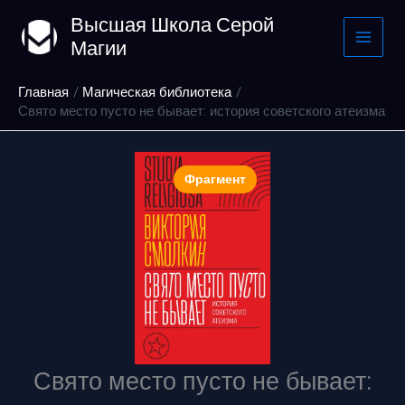
Перейти
Высшая Школа Серой
к
Магии
содержимому
Главная
Магическая библиотека
Свято место пусто не бывает: история советского атеизма
Фрагмент
Свято место пусто не бывает: