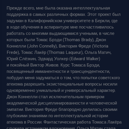
Прежде всего, мне была оказана интеллектуальная
поддержка в самых различных формах. Этот проект был
задуман в Калифорнийском университете в Беркли, где
в ходе обучения в аспирантуре мне посчастливилось
работать со многими выдающимися учеными, в числе
которых были Томас Брэди (Thomas Brady), Джон
Коннелли (John Connelly), Виктория Фреде (Victoria
Frede), Томас Лакёр (Thomas Laqueur), Ольга Матич,
Юрий Слёзкин, Эдвард Уолкер (Edward Walker)
и покойный Виктор Живов. Курс Томаса Брэди,
посвященный имманентности и трансцендентности,
побудил меня задуматься о том, что попытки советского
атеизма разрешить экзистенциальные вопросы носили
одновременно уникальный и универсальный характер.
Джон Коннелли стал исключительным примером
академической дисциплинированности и человеческой
эмпатии. Виктория Фреде благородно делилась своими
глубокими знаниями по интеллектуальной истории
атеизма в России. Фантастическая работа Томаса Лакёра
служила источником вдохновения. Ольга Матич стала