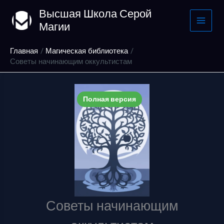
Перейти
Высшая Школа Серой
к
Магии
содержимому
Главная
Магическая библиотека
Советы начинающим оккультистам
Полная версия
Советы начинающим