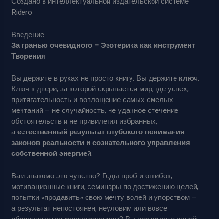
Создано в интеллектуальной издательской системе
Ridero
Введение
За гранью очевидного – Эзотерика как инструмент
Творения
Вы держите в руках не просто книгу. Вы держите
ключ
.
Ключ к двери, за которой скрывается мир, где успех,
притягательность и воплощение самых смелых
мечтаний – не случайность, не удачное стечение
обстоятельств и не привилегия избранных,
а
естественный результат глубокого понимания
законов реальности и сознательного управления
собственной энергией
.
Вам знакомо это чувство? Годы проб и ошибок,
мотивационные книги, семинары по достижению целей,
попытки «продавить» свою мечту волей и упорством –
а результат непостоянен, неуловим или вовсе
оборачивается разочарованием? Вы достигаете одной