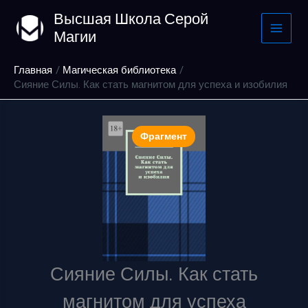
Перейти
Высшая Школа Серой
к
Магии
содержимому
Главная
Магическая библиотека
Сияние Силы. Как стать магнитом для успеха и изобилия
Фрагмент
Сияние Силы. Как стать
магнитом для успеха