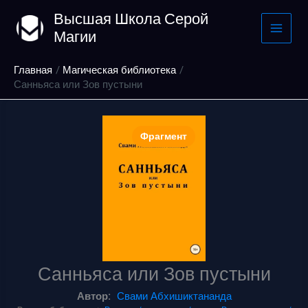
Перейти
Высшая Школа Серой
к
Магии
содержимому
Главная
Магическая библиотека
Санньяса или Зов пустыни
Фрагмент
Санньяса или Зов пустыни
Автор:
Свами Абхишиктананда