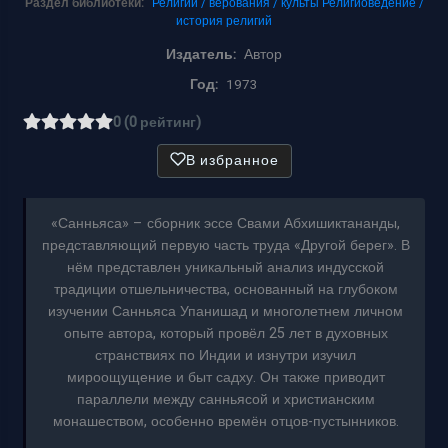
Раздел библиотеки:
Религии / верования / культы
Религиоведение /
история религий
Издатель:
Автор
Год:
1973
0 (0 рейтинг)
В избранное
«Санньяса» – сборник эссе Свами Абхишиктананды,
представляющий первую часть труда «Другой берег». В
нём представлен уникальный анализ индусской
традиции отшельничества, основанный на глубоком
изучении Санньяса Упанишад и многолетнем личном
опыте автора, который провёл 25 лет в духовных
странствиях по Индии и изнутри изучил
мироощущение и быт садху. Он также приводит
параллели между санньясой и христианским
монашеством, особенно времён отцов-пустынников.