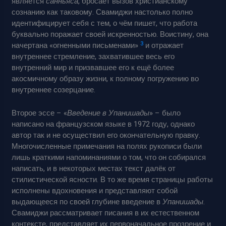
является
санньяса
, бросает вызов христианскому
сознанию как таковому. Свамиджи настолько полно
идентифицирует себя с тем, о чём пишет, что работа
буквально поражает своей искренностью. Воистину, она
3
начертана «огненными письменами»
и отражает
внутреннее стремление, захватившее весь его
внутренний мир и призвавшее его к ещё более
акосмичному образу жизни, к полному погружению во
внутреннее созерцание.
Второе эссе – «
Введение в Упанишады
» – было
написано на французском языке в 1972 году, однако
автор так и не осуществил его окончательную правку.
Многочисленные примечания на полях рукописи были
лишь краткими напоминаниями о том, что он собирался
написать, и в некоторых местах текст далёк от
стилистической ясности. В то же время страницы работы
исполнены вдохновения и представляют собой
выдающееся по своей глубине введение в
Упанишады
.
Свамиджи рассматривает писания в их естественном
контексте, представляет их первоначальное прозрение и