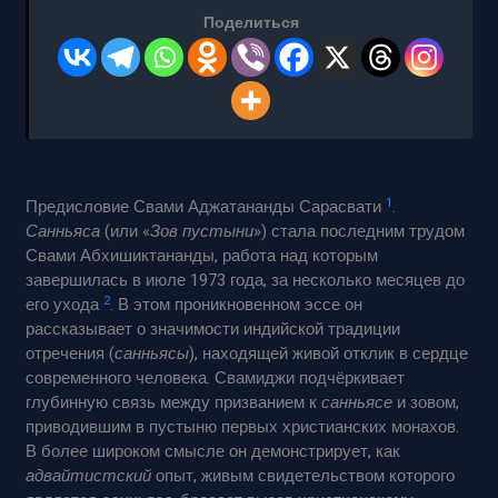
Поделиться
1
Предисловие Свами Аджатананды Сарасвати
.
Санньяса
(или «
Зов пустыни
») стала последним трудом
Свами Абхишиктананды, работа над которым
завершилась в июле 1973 года, за несколько месяцев до
2
его ухода
. В этом проникновенном эссе он
рассказывает о значимости индийской традиции
отречения (
санньясы
), находящей живой отклик в сердце
современного человека. Свамиджи подчёркивает
глубинную связь между призванием к
санньясе
и зовом,
приводившим в пустыню первых христианских монахов.
В более широком смысле он демонстрирует, как
адвайтистский
опыт, живым свидетельством которого