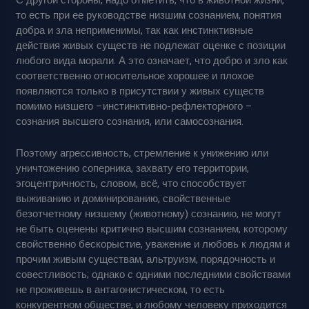
то есть при ее руководстве низшим сознанием, понятия
добра и зла неприменимы, так как инстинктивные
действия живых существ не подлежат оценке с позиции
любого вида морали. А это означает, что добро и зло как
соответственно относительное хорошее и плохое
появляются только в присутствии у живых существ
помимо низшего –инстинктивно-рефлекторного –
сознания высшего сознания, или самосознания.
Поэтому агрессивность, стремление к унижению или
уничтожению соперника, захвату его территории,
эгоцентричность, словом, всё, что способствует
выживанию и доминированию, свойственные
безотчетному низшему (животному) сознанию, не могут
не быть оценены критично высшим сознанием, которому
свойственно бескорыстие, уважение и любовь к людям и
прочим живым существам, альтруизм, порядочность и
совестливость; однако с одними последними свойствами
не проживешь в антагонистическом, то есть
конкурентном обществе, и любому человеку приходится