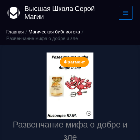
Перейти
Высшая Школа Серой
к
Магии
содержимому
Главная
Магическая библиотека
Развенчание мифа о добре и зле
Фрагмент
Развенчание мифа о добре и
зле