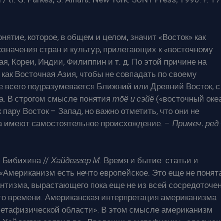
онятие, которое, в общем и целом, значит «Восток» как
означения стран и культур, прилегающих к «восточному
ая, Кореи, Индии, Филиппин и т. д. По этой причине на
как Восточная Азия, чтобы не совпадать по своему
е всего подразумевается Ближний или Древний Восток, с
а. В строгом смысле понятия
то̄ё̄ и сэйё̄
(«восточный оке
пару Восток – Запад, но важно отметить, что они не
 а имеют самостоятельное происхождение. –
Примеч. ред
.
. Бибихина //
Хайдеггер М
. Время и бытие: статьи и
: «Американизм есть нечто европейское. Это еще не понят
антизма, вырастающего пока еще не из всей сосредоточе
о времени. Американская интерпретация американизма
 метафизической области». В этом смысле американизм