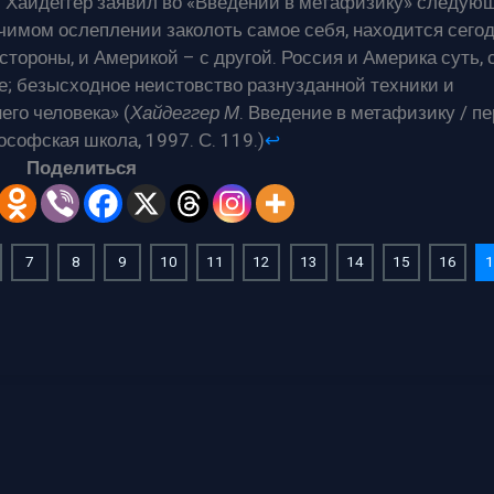
ем Хайдеггер заявил во «Введении в метафизику» следу
ечимом ослеплении заколоть самое себя, находится сегод
стороны, и Америкой – с другой. Россия и Америка суть, 
же; безысходное неистовство разнузданной техники и
его человека» (
Хайдеггер М
. Введение в метафизику / пер
софская школа, 1997. С. 119.)
↩︎
Поделиться
7
8
9
10
11
12
13
14
15
16
1