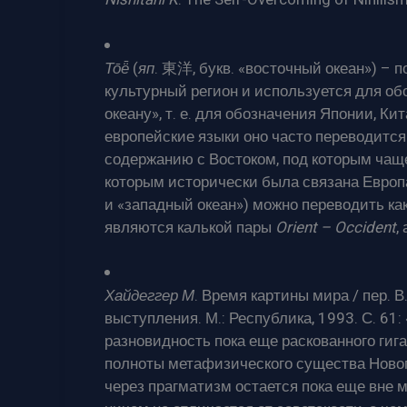
То̄ё̄
(
яп
. 東洋, букв. «восточный океан») – п
культурный регион и используется для об
океану», т. е. для обозначения Японии, Кит
европейские языки оно часто переводится 
содержанию с Востоком, под которым чащ
которым исторически была связана Европ
и «западный океан») можно переводить как 
являются калькой пары
Orient – Occident
,
Хайдеггер М
. Время картины мира / пер. В
выступления. М.: Республика, 1993. С. 61
разновидность пока еще раскованного гиг
полноты метафизического существа Новог
через прагматизм остается пока еще вне