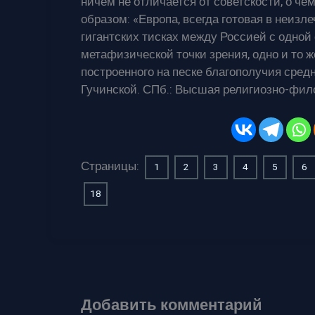
ничем не отличается от советскости, о ч
образом: «Европа, всегда готовая в неизл
гигантских тисках между Россией с одной 
метафизической точки зрения, одно и то 
построенного на песке благополучия средн
Гучинской. СПб.: Высшая религиозно-фило
Страницы:
1
2
3
4
5
6
18
Добавить комментарий