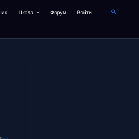
Поиск
ник
Школа
Форум
Войти
9.
↩︎