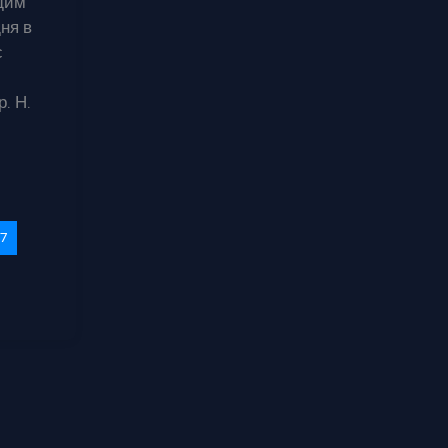
ющим
ня в
с
. Н.
7