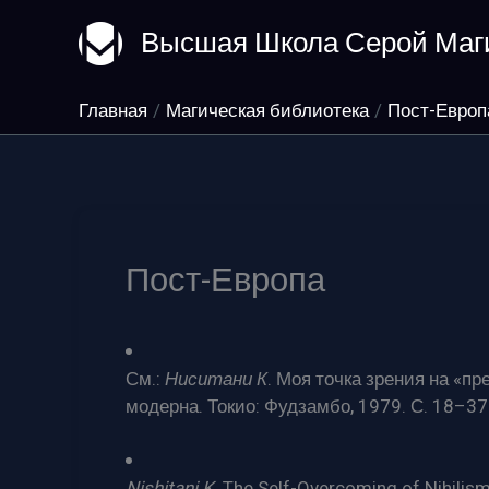
Перейти
Высшая Школа Серой Маг
к
содержимому
Главная
Магическая библиотека
Пост-Европ
Пост-Европа
См.:
Ниситани К
. Моя точка зрения на 
модерна. Токио: Фудзамбо, 1979. С. 18–37
Nishitani K
. The Self-Overcoming of Nihilism 