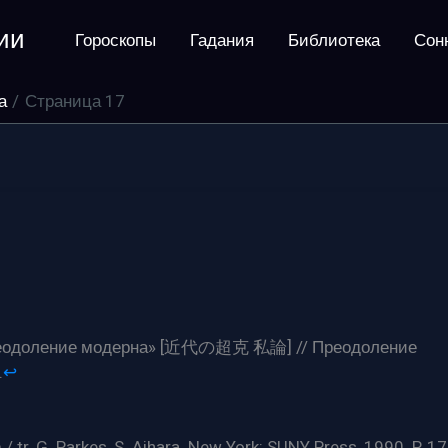
ии
Гороскопы
Гадания
Библиотека
Сон
а
Страница 17
«преодоление модерна» [近代の超克 私論] // Преодоление
.
↩︎
/ tr. G. Parkes, S. Aihara. New York: SUNY Press, 1990. P. 17