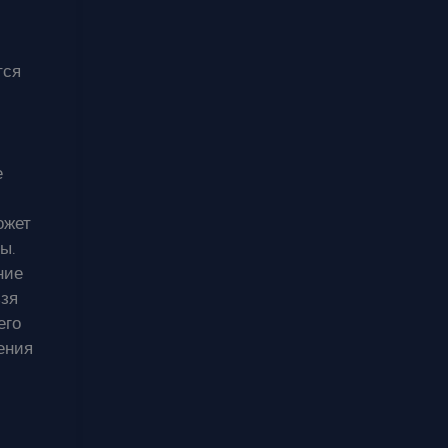
тся
е
ожет
ы.
ние
ьзя
его
ения