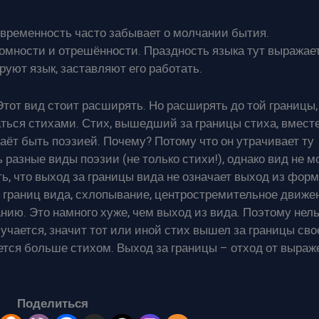
современность часто забывает о молчании бытия.
мности и отрешённости. Праздность языка тут выражае
уют язык, заставляют его работать.
Этот вид стоит расширять. Но расширять до той границы,
аться стихами. Стих, вышедший за границы стиха, вмест
аёт быть поэзией. Почему? Потому что он утрачивает ту
 разные виды поэзии (не только стихи!), однако вид не м
ть, что выход за границы вида не означает выход из форм
т границ вида, схлопывание, центростремительное движе
ию. Это намного хуже, чем выход из вида. Поэтому нел
учается, значит тот или иной стих вышел за границы сво
яется больше стихом. Выход за границы – отход от выраж
Поделиться