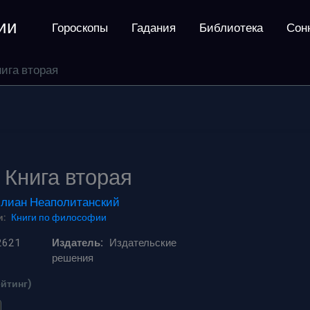
ии
Гороскопы
Гадания
Библиотека
Сон
нига вторая
 Книга вторая
лиан Неаполитанский
:
Книги по философии
2621
Издатель:
Издательские
решения
ейтинг)