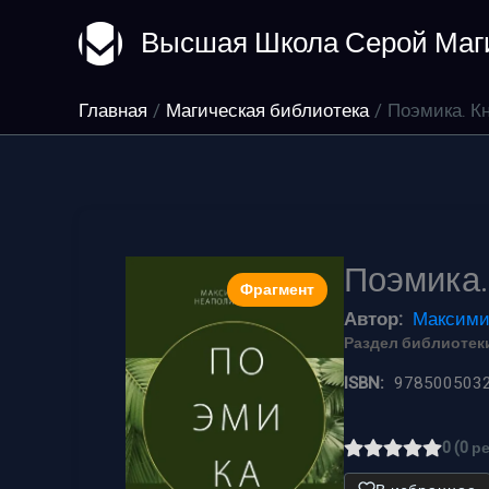
Перейти
Высшая Школа Серой Маг
к
содержимому
Главная
Магическая библиотека
Поэмика. К
Поэмика.
Фрагмент
Автор:
Максими
Раздел библиотеки
ISBN:
978500503
0 (0 р