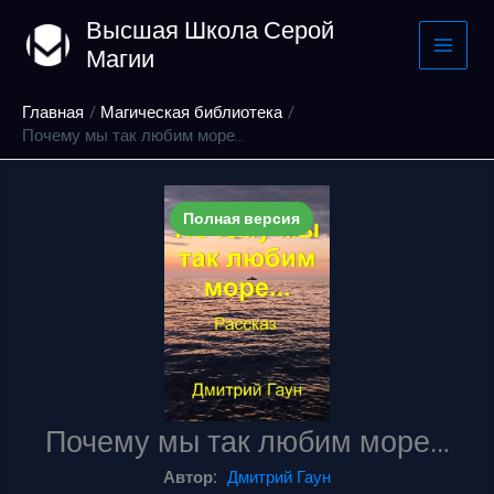
Перейти
Высшая Школа Серой
к
Магии
содержимому
Главная
Магическая библиотека
Почему мы так любим море…
Полная версия
Почему мы так любим море…
Автор:
Дмитрий Гаун