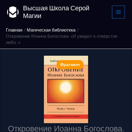
Перейти
Высшая Школа Серой
к
Магии
содержимому
Главная
Магическая библиотека
Откровение Иоанна Богослова. «И увидел я отверстое
небо…»
Фрагмент
Откровение Иоанна Богослова.