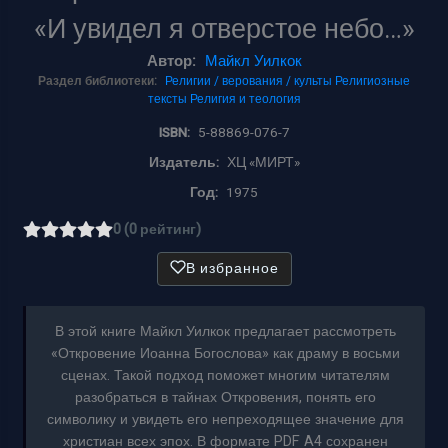
«И увидел я отверстое небо…»
Автор:
Майкл Уилкок
Раздел библиотеки:
Религии / верования / культы
Религиозные
тексты
Религия и теология
ISBN:
5-88869-076-7
Издатель:
ХЦ «МИРТ»
Год:
1975
0 (0 рейтинг)
В избранное
В этой книге Майкл Уилкок предлагает рассмотреть
«Откровение Иоанна Богослова» как драму в восьми
сценах. Такой подход поможет многим читателям
разобраться в тайнах Откровения, понять его
символику и увидеть его непреходящее значение для
христиан всех эпох. В формате PDF A4 сохранен