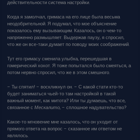
действительности система настройки.
Когда я замолчал, гримаса на его лице была весьма
неодобрительной. Я подумал, что мое объяснение
показалось ему вызывающим. Казалось, он о чем-то
напряженно размышляет. Выдержав паузу, я спросил,
что же он все-таки думает по поводу моих соображений.
Тут его гримасу сменила улыбка, перешедшая в
гомерический хохот. Я тоже попытался было смеяться, а
потом нервно спросил, что же в этом смешного.
– Ты спятил! – воскликнул он. – С какой стати кто-то
будет заниматься чьей-то там настройкой в такой
важный момент, как митота? Или ты думаешь, что все,
связанное с
Мескалито
, – сплошное надувательство?
Какое-то мгновение мне казалось, что он уходит от
прямого ответа на вопрос – сказанное им ответом не
являлось.