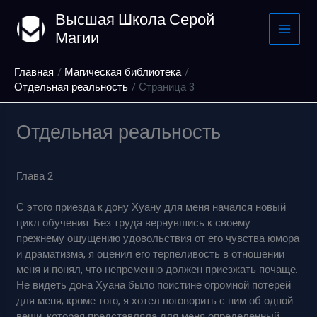
Перейти
Высшая Школа Серой
к
Магии
содержимому
Главная
Магическая библиотека
Отдельная реальность
Страница 3
Отдельная реальность
Глава 2
С этого приезда к дону Хуану для меня начался новый
цикл обучения. Без труда вернувшись к своему
прежнему ощущению удовольствия от его чувства юмора
и драматизма, я оценил его терпеливость в отношении
меня и понял, что непременно должен приезжать почаще.
Не видеть дона Хуана было поистине огромной потерей
для меня; кроме того, я хотел поговорить с ним об одной
вещи, которая представляла для меня определенный