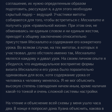
соглашение, их нужно определенным образом
подготовить, рассуждал я, а для этого необходим
скрытый лидер – ведущий. Участники митоты
собираются для того, чтобы встретиться с
Мескалито
и
получить урок «правильной жизни». При этом они, не
обмениваясь ни единым словом и ни единым жестом,
приходят к общему заключению относительно
присутствия
Мескалито
и содержания его конкретного
урока. Во всяком случае, на тех митотах, в которых я
участвовал, дело обстояло именно так,
Мескалито
являлся каждому и давал урок. На своем личном опыте я
убедился, что индивидуальное восприятие формы
визита
Мескалито
и его урока было поразительно
одинаковым для всех, хотя содержание урока от
человека к человеку менялось. Я не мог объяснить
высокую степень совпадения ничем иным, кроме наличия
какой-то тонкой и очень сложной системы настройки.
На чтение и объяснение всей схемы у меня ушло часа
два. В конце я попросил дона Хуана объяснить, какова в