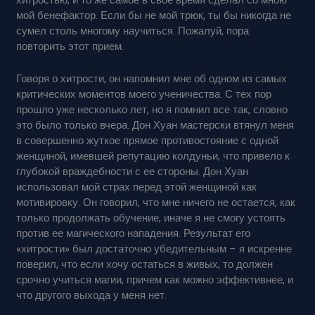
хитростью, и то же самое в свое время сделал со мною
мой бенефактор. Если бы не мой трюк, ты бы никогда не
сумел столь многому научиться. Пожалуй, пора
повторить этот прием.
Говоря о хитрости, он напомнил мне об одном из самых
критических моментов моего ученичества. С тех пор
прошло уже несколько лет, но я помнил все так, словно
это было только вчера. Дон Хуан мастерски втянул меня
в совершенно жуткое прямое противостояние с одной
женщиной, имевшей репутацию колдуньи, что привело к
глубокой враждебности с ее стороны. Дон Хуан
использовал мой страх перед этой женщиной как
мотивировку. Он говорил, что мне ничего не остается, как
только продолжать обучение, иначе я не смогу устоять
против ее магического нападения. Результат его
«хитрости» был достаточно убедительным – я искренне
поверил, что если хочу остаться в живых, то должен
срочно учиться магии, причем как можно эффективнее, и
что другого выхода у меня нет.