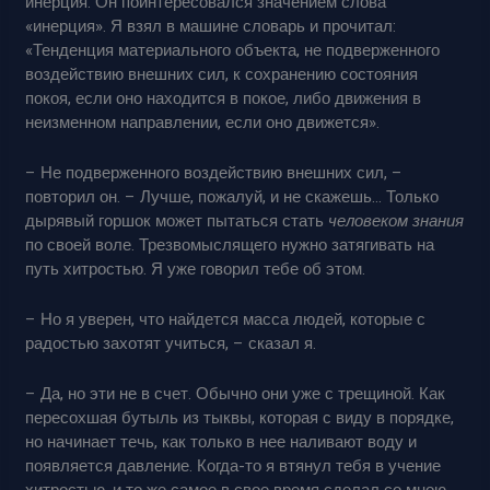
инерция. Он поинтересовался значением слова
«инерция». Я взял в машине словарь и прочитал:
«Тенденция материального объекта, не подверженного
воздействию внешних сил, к сохранению состояния
покоя, если оно находится в покое, либо движения в
неизменном направлении, если оно движется».
– Не подверженного воздействию внешних сил, –
повторил он. – Лучше, пожалуй, и не скажешь… Только
дырявый горшок может пытаться стать
человеком знания
по своей воле. Трезвомыслящего нужно затягивать на
путь хитростью. Я уже говорил тебе об этом.
– Но я уверен, что найдется масса людей, которые с
радостью захотят учиться, – сказал я.
– Да, но эти не в счет. Обычно они уже с трещиной. Как
пересохшая бутыль из тыквы, которая с виду в порядке,
но начинает течь, как только в нее наливают воду и
появляется давление. Когда-то я втянул тебя в учение