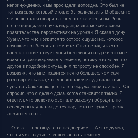
непринужденно, и мы просидели допоздна. Это был не
тот разговор, который стоило бы записывать. В общем-то
я и не пытался говорить о чем-то значительном. Речь
шла о погоде, его внуке, индейцах яки, мексиканском
правительстве, перспективах на урожай. Я сказал дону
Хуану, что мне нравится то острое ощущение, которое
возникает от беседы в темноте. Он ответил, что это
вполне соответствует моей болтливой натуре и что мне
нравится разговаривать в темноте, потому что ни на что
другое в подобной ситуации я попросту не способен. Я
возразил, что мне нравится нечто большее, чем сам
разговор, и сказал, что мне доставляет удовольствие
чувство убаюкивающего тепла окружающей темноты. Он
спросил, что я делаю дома, когда становится темно. Я
ответил, что включаю свет или выхожу побродить по
освещенным улицам до тех пор, пока не придет время
ложиться спать.
– О-о-о… – протянул он с недоверием. – А я-то думал,
что ты уже научился использовать темноту.