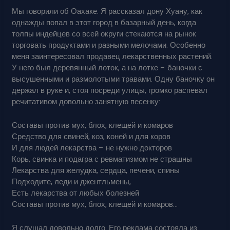
Мы говорили об Оахаке. Я рассказал дону Хуану, как
однажды попал в этот город в базарный день, когда
толпы индейцев со всей округи стекаются на рынок
торговать продуктами и разными мелочами. Особенно
меня заинтересовал продавец лекарственных растений.
У него был деревянный лоток, а на лотке – баночки с
высушенными и размолотыми травами. Одну баночку он
держал в руке и, стоя посреди улицы, громко распевал
речитативом довольно занятную песенку:
Составы против мух, блох, клещей и комаров
Средство для свиней, коз, коней и для коров
И для людей лекарства – не нужно докторов
Корь, свинка и подагра с ревматизмом не страшны
Лекарства для желудка, сердца, печени, спины
Подходите, леди и джентльмены,
Есть лекарства от любых болезней
Составы против мух, блох, клещей и комаров…
Я слушал довольно долго. Его реклама состояла из