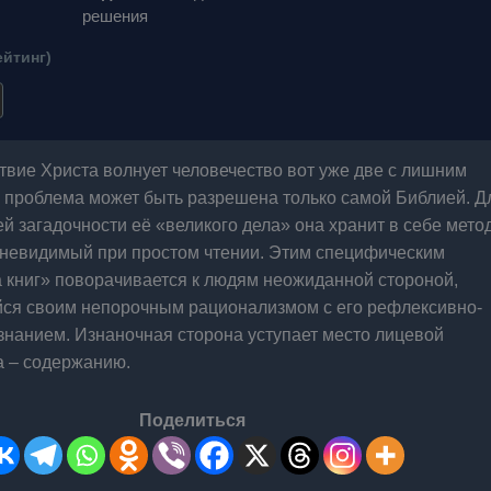
решения
ейтинг)
вие Христа волнует человечество вот уже две с лишним
а проблема может быть разрешена только самой Библией. Д
й загадочности её «великого дела» она хранит в себе мето
 невидимый при простом чтении. Этим специфическим
 книг» поворачивается к людям неожиданной стороной,
ся своим непорочным рационализмом с его рефлексивно-
знанием. Изнаночная сторона уступает место лицевой
а – содержанию.
Поделиться