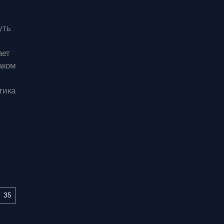
уть
ает
аком
тика
35