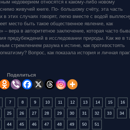
мным недоверием относятся к какому-либо новому
снимо живучей книге. По- большому счёту, эта часть
к в этих случаях говорят, легко вместе с водой выплесн
еет место быть такое общественное явление, как
 – вера в авторитетное заключение, которая часто быв
ия предубеждений в исследовании природы. Как же в т
ым стремлением разума к истине, как противостоять
догматизму? Вопрос, как показала история и личная прак
Поделиться
7
8
9
10
11
12
13
14
15
16
25
26
27
28
29
30
31
32
33
34
44
45
46
47
48
49
50
51