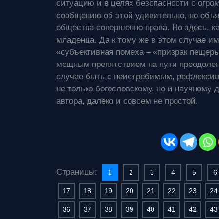
ситуацию и в целях безопасности с огро
сообщению об этой удивительно, но объя
общества совершенно права. Но здесь, ка
младенца. Да к тому же в этом случае им
«субъективная помеха – «призрак пещеры»
мощным препятствием на пути преодолен
случае быть с неистребимым, рефлексивн
не только богословскому, но и научному 
автора, далеко и совсем не простой.
Страницы:
1
2
3
4
5
6
17
18
19
20
21
22
23
24
36
37
38
39
40
41
42
43