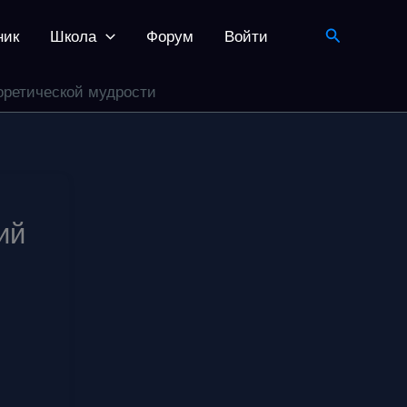
Поиск
ник
Школа
Форум
Войти
оретической мудрости
ий