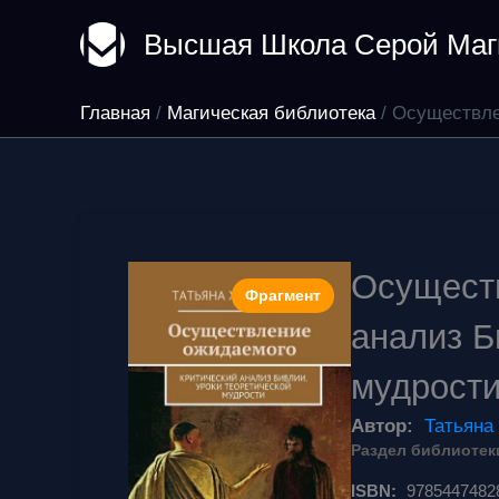
Перейти
Высшая Школа Серой Маг
к
содержимому
Главная
Магическая библиотека
Осуществле
Осуществ
Фрагмент
анализ Б
мудрост
Автор:
Татьяна
Раздел библиотек
ISBN:
9785447482